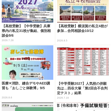
【高校受験】【中学受験】兵庫
【高校受験】横須賀の私立4校が
県内の私立31校が集結、個別相
参加…合同相談会10/12
談会9/6
2026.7.28
2026.8.5
医療✕消防、縫合デモやAED講
【中学受験2027】人気校の併願
習も「おしごと体験博」9/5
先は…四谷大塚「第2回合不合判
定テスト」結果
2026.8.6
2026.7.16