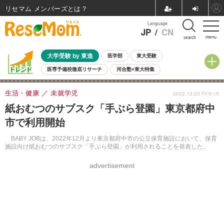
リセマム メンバーズ
Language
JP
/
CN
menu
search
大学受験 by 東進
医学部
東大受験
医専予備校徹底リサーチ
河合塾×東大特集
親子で考える大学選び
高校受験
中学受験
小学校受験
生活・健康
未就学児
2022.12.23 Fri 9:15
共通テスト
夏休み
8月開催学校説明会・相談会
紙おむつのサブスク「手ぶら登園」東京都府中
8月開催イベント・WS
全国公立高校 過去問
人気記事
市で利用開始
自由研究教材（小学生向け）
自由研究教材（中学生向け）
ランキング
BABY JOBは、2022年12月より東京都府中市の公立保育施設において、保育
施設向け紙おむつのサブスク「手ぶら登園」が利用されることを発表した。
advertisement