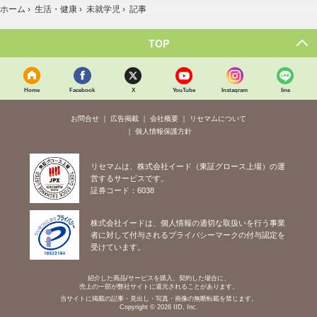
ホーム
›
生活・健康
›
未就学児
›
記事
TOP
Home
Facebook
X
YouTube
Instagram
line
お問合せ
広告掲載
会社概要
リセマムについて
個人情報保護方針
リセマムは、株式会社イード（東証グロース上場）の運
営するサービスです。
証券コード：6038
株式会社イードは、個人情報の適切な取扱いを行う事業
者に対して付与されるプライバシーマークの付与認定を
受けています。
紹介した商品/サービスを購入、契約した場合に、
売上の一部が弊社サイトに還元されることがあります。
当サイトに掲載の記事・見出し・写真・画像の無断転載を禁じます。
Copyright © 2026 IID, Inc.