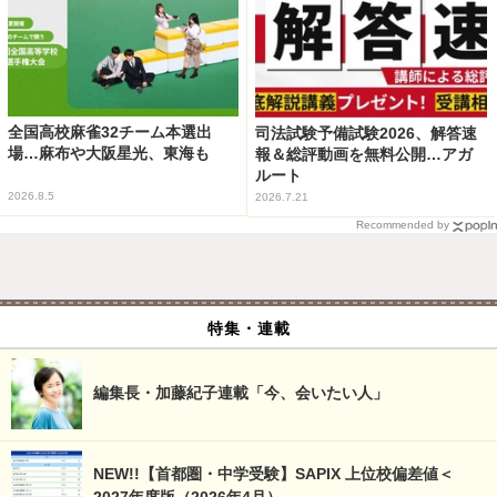
全国高校麻雀32チーム本選出
司法試験予備試験2026、解答速
場…麻布や大阪星光、東海も
報＆総評動画を無料公開…アガ
ルート
2026.8.5
2026.7.21
Recommended by
特集・連載
編集長・加藤紀子連載「今、会いたい人」
NEW!!【首都圏・中学受験】SAPIX 上位校偏差値＜