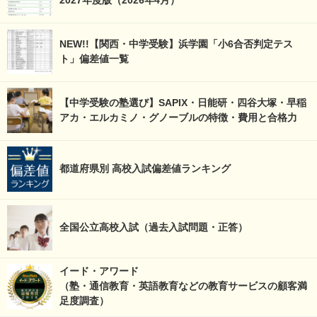
2027年度版（2026年4月）
NEW!!【関西・中学受験】浜学園「小6合否判定テス
ト」偏差値一覧
【中学受験の塾選び】SAPIX・日能研・四谷大塚・早稲
アカ・エルカミノ・グノーブルの特徴・費用と合格力
都道府県別 高校入試偏差値ランキング
全国公立高校入試（過去入試問題・正答）
イード・アワード
（塾・通信教育・英語教育などの教育サービスの顧客満
足度調査）