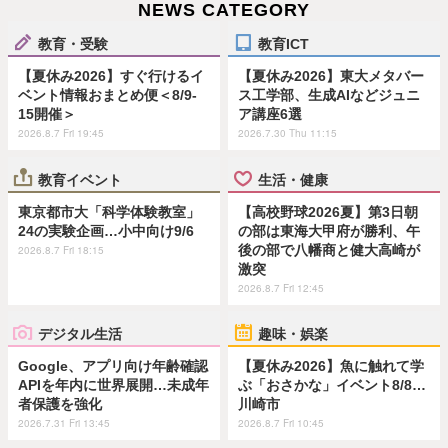
NEWS CATEGORY
教育・受験
教育ICT
【夏休み2026】すぐ行けるイ
【夏休み2026】東大メタバー
ベント情報おまとめ便＜8/9-
ス工学部、生成AIなどジュニ
15開催＞
ア講座6選
2026.8.7 Fri 19:45
2026.7.30 Thu 11:15
教育イベント
生活・健康
東京都市大「科学体験教室」
【高校野球2026夏】第3日朝
24の実験企画…小中向け9/6
の部は東海大甲府が勝利、午
後の部で八幡商と健大高崎が
2026.8.7 Fri 18:15
激突
2026.8.7 Fri 12:45
デジタル生活
趣味・娯楽
Google、アプリ向け年齢確認
【夏休み2026】魚に触れて学
APIを年内に世界展開…未成年
ぶ「おさかな」イベント8/8…
者保護を強化
川崎市
2026.7.31 Fri 13:45
2026.8.7 Fri 10:45