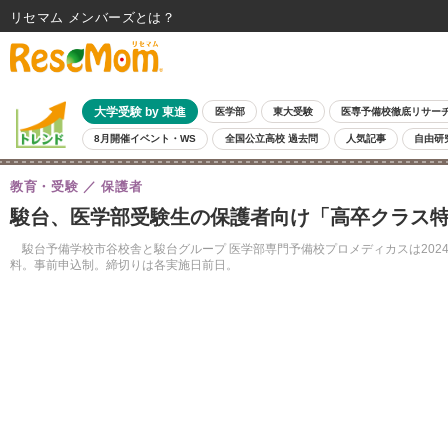
リセマム メンバーズ
大学受験 by 東進
医学部
東大受験
医専予備校徹底リサー
8月開催イベント・WS
全国公立高校 過去問
人気記事
自由研
教育・受験
保護者
駿台、医学部受験生の保護者向け「高卒クラス特
駿台予備学校市谷校舎と駿台グループ 医学部専門予備校プロメディカスは2024
料。事前申込制。締切りは各実施日前日。