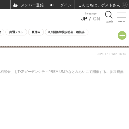
ログイン
こんにちは、ゲストさん
Language
JP
/
CN
menu
search
験
共通テスト
夏休み
8月開催学校説明会・相談会
2024.1.10 Wed 16:15
談会」をTKPガーデンシティPREMIUMみなとみらいにて開催する。参加費無