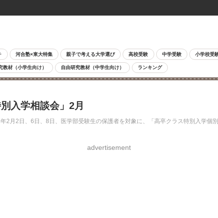
チ
河合塾×東大特集
親子で考える大学選び
高校受験
中学受験
小学校受
究教材（小学生向け）
自由研究教材（中学生向け）
ランキング
別入学相談会」2月
年2月2日、6日、8日、医学部受験生の保護者を対象に、「高卒クラス特別入学個別相
advertisement