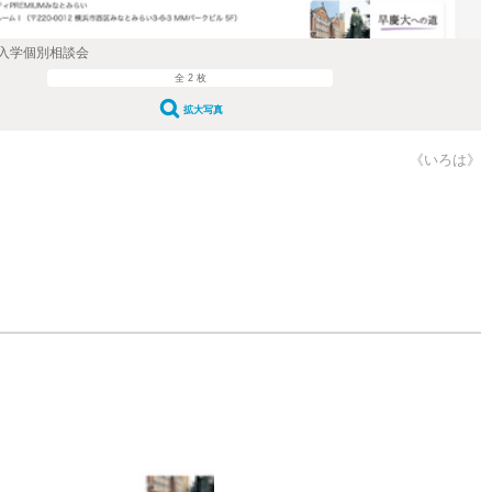
入学個別相談会
全 2 枚
拡大写真
《いろは》