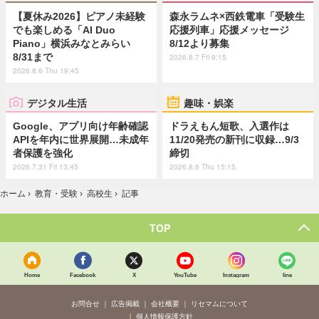
【夏休み2026】ピアノ未経験
森永ラムネ×西鉄電車「受験生
でも楽しめる「AI Duo
応援列車」応援メッセージ
Piano」横浜みなとみらい
8/12より募集
8/31まで
2026.8.7 Fri 9:15
2026.8.6 Thu 19:45
デジタル生活
趣味・娯楽
Google、アプリ向け年齢確認
ドラえもん短歌、入選作は
APIを年内に世界展開…未成年
11/20発売の新刊に収録…9/3
者保護を強化
締切
2026.7.31 Fri 13:45
2026.8.6 Thu 15:15
ホーム
›
教育・受験
›
高校生
›
記事
TOP
Home
Facebook
X
YouTube
Instagram
line
お問合せ
広告掲載
会社概要
リセマムについて
個人情報保護方針