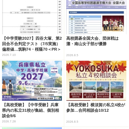
【中学受験2027】四谷大塚、第2
高校囲碁全国大会、団体戦は
回合不合判定テスト（7/5実施）
灘・南山女子部が優勝
偏差値…筑駒74・桜蔭70＜PR＞
2026.7.10
2026.8.5
【高校受験】【中学受験】兵庫
【高校受験】横須賀の私立4校が
県内の私立31校が集結、個別相
参加…合同相談会10/12
談会9/6
2026.7.28
2026.8.5