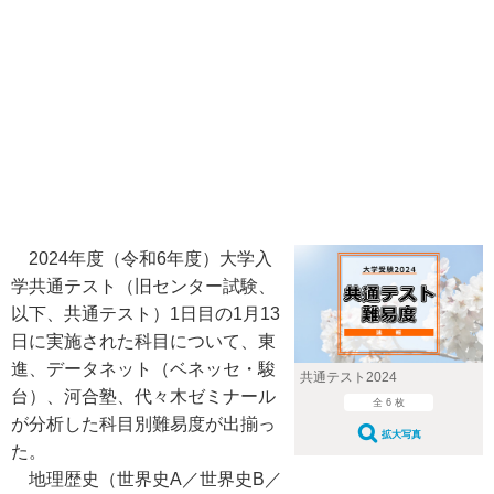
2024年度（令和6年度）大学入
学共通テスト（旧センター試験、
以下、共通テスト）1日目の1月13
日に実施された科目について、東
進、データネット（ベネッセ・駿
共通テスト2024
台）、河合塾、代々木ゼミナール
全 6 枚
が分析した科目別難易度が出揃っ
拡大写真
た。
地理歴史（世界史A／世界史B／