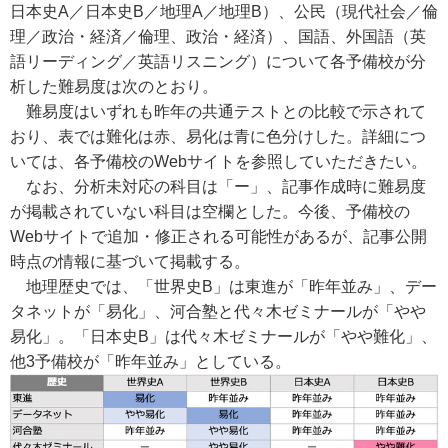
日本史A／日本史B／地理A／地理B）、公民（現代社会／倫
理／政治・経済／倫理、政治・経済）、国語、外国語（英
語リーディング／英語リスニング）について各予備校が分
析した難易度は次のとおり。
難易度はいずれも昨年の共通テストとの比較で示されて
おり、表では難化は赤、易化は青に色分けした。詳細につ
いては、各予備校のWebサイトを参照していただきたい。
なお、分析未対応の科目は「ー」、記事作成時に難易度
が掲載されていない科目は空欄とした。今後、予備校の
Webサイトで追加・修正される可能性があるが、記事公開
時点の情報に基づいて掲載する。
地理歴史では、「世界史B」は東進が「昨年並み」、デー
タネットが「易化」、河合塾と代々木ゼミナールが「やや
易化」。「日本史B」は代々木ゼミナールが「やや難化」、
他3予備校が「昨年並み」としている。