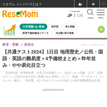
リセマム メンバーズ
Language
JP
/
CN
menu
search
大学受験 by 東進
医学部
東大受験
医専予備校徹底リサーチ
河合塾×東大特集
親子で考える大学選び
高校受験
中学受験
小学校受験
教育・受験
高校生
2024.1.13 Sat 22:21
共通テスト
夏休み
8月開催学校説明会・相談会
【共通テスト2024】1日目 地理歴史／公民・国
8月開催イベント・WS
全国公立高校 過去問
人気記事
語・英語の難易度＜4予備校まとめ＞昨年並
自由研究教材（小学生向け）
自由研究教材（中学生向け）
ランキング
み・やや易化目立つ
2024年度（令和6年度）大学入学共通テスト（旧センター試験、以下、共通
テスト）1日目の1月13日に実施された科目について、東進、データネット（ベ
ネッセ・駿台）、河合塾、代々木ゼミナールが分析した科目別難易度が出揃っ
た。
advertisement