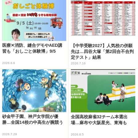
医療✕消防、縫合デモやAED講
【中学受験2027】人気校の併願
習も「おしごと体験博」9/5
先は…四谷大塚「第2回合不合判
定テスト」結果
2026.8.6
2026.7.16
砂金甲子園、神戸女学院が優
全国高校麻雀32チーム本選出
勝…全国14校の中高生が腕競う
場…麻布や大阪星光、東海も
2026.7.29
2026.8.5