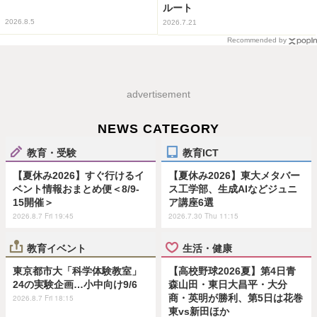
ルート
2026.8.5
2026.7.21
Recommended by
advertisement
NEWS CATEGORY
教育・受験
教育ICT
【夏休み2026】すぐ行けるイ
【夏休み2026】東大メタバー
ベント情報おまとめ便＜8/9-
ス工学部、生成AIなどジュニ
15開催＞
ア講座6選
2026.8.7 Fri 19:45
2026.7.30 Thu 11:15
教育イベント
生活・健康
東京都市大「科学体験教室」
【高校野球2026夏】第4日青
24の実験企画…小中向け9/6
森山田・東日大昌平・大分
商・英明が勝利、第5日は花巻
2026.8.7 Fri 18:15
東vs新田ほか