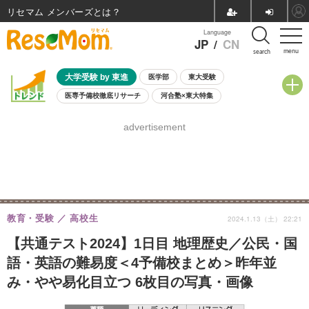
リセマム メンバーズ
Language
JP
/
CN
menu
search
大学受験 by 東進
医学部
東大受験
医専予備校徹底リサーチ
河合塾×東大特集
親子で考える大学選び
高校受験
中学受験
小学校受験
advertisement
共通テスト
夏休み
8月開催学校説明会・相談会
8月開催イベント・WS
全国公立高校 過去問
人気記事
自由研究教材（小学生向け）
自由研究教材（中学生向け）
ランキング
教育・受験
高校生
2024.1.13（土） 22:21
【共通テスト2024】1日目 地理歴史／公民・国
語・英語の難易度＜4予備校まとめ＞昨年並
み・やや易化目立つ 6枚目の写真・画像