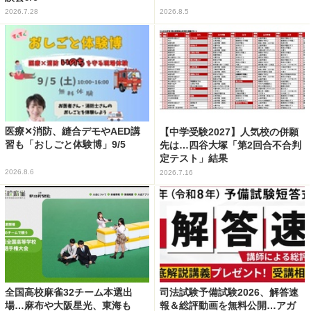
2026.7.28
2026.8.5
医療✕消防、縫合デモやAED講
【中学受験2027】人気校の併願
習も「おしごと体験博」9/5
先は…四谷大塚「第2回合不合判
定テスト」結果
2026.8.6
2026.7.16
全国高校麻雀32チーム本選出
司法試験予備試験2026、解答速
場…麻布や大阪星光、東海も
報＆総評動画を無料公開…アガ