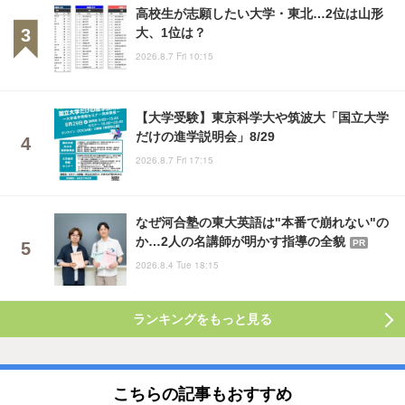
高校生が志願したい大学・東北…2位は山形
大、1位は？
2026.8.7 Fri 10:15
【大学受験】東京科学大や筑波大「国立大学
だけの進学説明会」8/29
2026.8.7 Fri 17:15
なぜ河合塾の東大英語は"本番で崩れない"の
か…2人の名講師が明かす指導の全貌
PR
2026.8.4 Tue 18:15
ランキングをもっと見る
こちらの記事もおすすめ