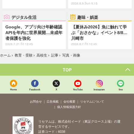
2026.8.9 Sun 9:15
デジタル生活
趣味・娯楽
Google、アプリ向け年齢確認
【夏休み2026】魚に触れて学
APIを年内に世界展開…未成年
ぶ「おさかな」イベント8/8…
者保護を強化
川崎市
2026.7.31 Fri 13:45
2026.8.7 Fri 10:45
ホーム
›
教育・受験
›
高校生
›
記事
›
写真・画像
TOP
Home
Facebook
X
YouTube
Instagram
line
お問合せ
広告掲載
会社概要
リセマムについて
個人情報保護方針
リセマムは、株式会社イード（東証グロース上場）の運
営するサービスです。
証券コード：6038