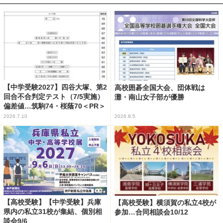
【中学受験2027】四谷大塚、第2
高校囲碁全国大会、団体戦は
回合不合判定テスト（7/5実施）
灘・南山女子部が優勝
偏差値…筑駒74・桜蔭70＜PR＞
2026.7.10
2026.8.5
【高校受験】【中学受験】兵庫
【高校受験】横須賀の私立4校が
県内の私立31校が集結、個別相
参加…合同相談会10/12
談会9/6