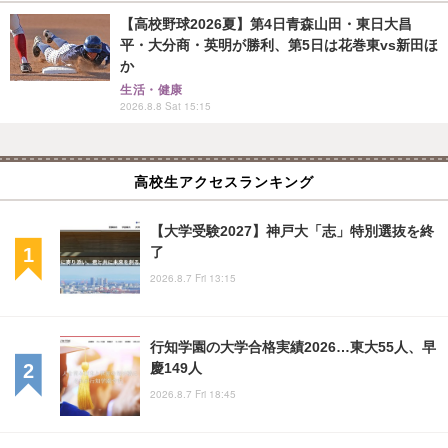
【高校野球2026夏】第4日青森山田・東日大昌
平・大分商・英明が勝利、第5日は花巻東vs新田ほ
か
生活・健康
2026.8.8 Sat 15:15
高校生アクセスランキング
【大学受験2027】神戸大「志」特別選抜を終
了
2026.8.7 Fri 13:15
行知学園の大学合格実績2026…東大55人、早
慶149人
2026.8.7 Fri 18:45