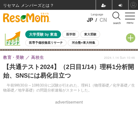
リセマム メンバーズ
Language
JP
/
CN
menu
search
大学受験 by 東進
医学部
東大受験
医専予備校徹底リサーチ
河合塾×東大特集
親子で考える大学選び
高校受験
中学受験
小学校受験
教育・受験
高校生
2024.1.14 Sun 10:46
共通テスト
夏休み
8月開催学校説明会・相談会
【共通テスト2024】（2日目1/14）理科1分析開
8月開催イベント・WS
全国公立高校 過去問
人気記事
始、SNSには易化目立つ
自由研究教材（小学生向け）
自由研究教材（中学生向け）
ランキング
午前9時30分～10時30分に試験が行われた、理科1（物理基礎／化学基礎／生
物基礎／地学基礎）の問題分析速報がスタートした。
advertisement