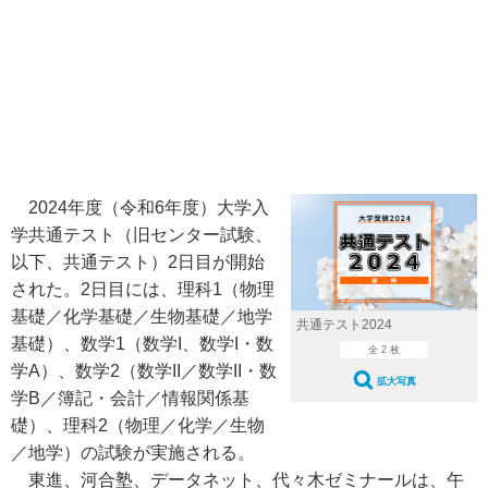
2024年度（令和6年度）大学入
学共通テスト（旧センター試験、
以下、共通テスト）2日目が開始
された。2日目には、理科1（物理
基礎／化学基礎／生物基礎／地学
共通テスト2024
基礎）、数学1（数学I、数学I・数
全 2 枚
学A）、数学2（数学II／数学II・数
拡大写真
学B／簿記・会計／情報関係基
礎）、理科2（物理／化学／生物
／地学）の試験が実施される。
東進、河合塾、データネット、代々木ゼミナールは、午