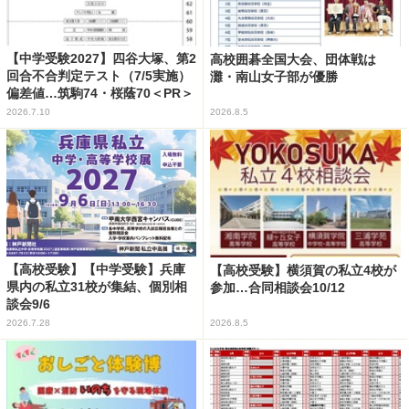
【中学受験2027】四谷大塚、第2
高校囲碁全国大会、団体戦は
回合不合判定テスト（7/5実施）
灘・南山女子部が優勝
偏差値…筑駒74・桜蔭70＜PR＞
2026.7.10
2026.8.5
【高校受験】【中学受験】兵庫
【高校受験】横須賀の私立4校が
県内の私立31校が集結、個別相
参加…合同相談会10/12
談会9/6
2026.7.28
2026.8.5