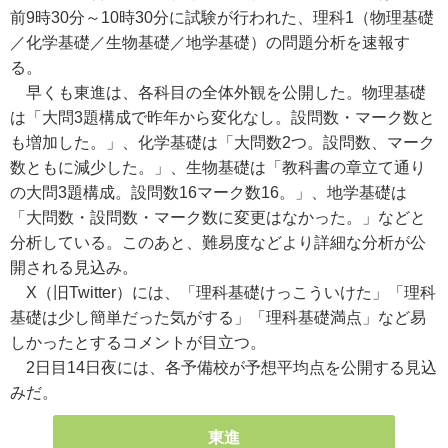
前9時30分～10時30分に試験が行われた、理科1（物理基礎
／化学基礎／生物基礎／地学基礎）の問題分析を速報す
る。
早くも東進は、各科目の全体外観を公開した。物理基礎
は「大問3題構成で昨年から変化なし。設問数・マーク数と
も増加した。」、化学基礎は「大問数2つ。設問数、マーク
数ともに減少した。」、生物基礎は「教科書の章立て通り
の大問3題構成。設問数16マーク数16。」、地学基礎は
「大問数・設問数・マーク数に変更はなかった。」などと
分析している。このあと、難易度などより詳細な分析が公
開される見込み。
X（旧Twitter）には、「理科基礎けっこういけた」「理科
基礎は少し簡単だった気がする」「理科基礎満点」など易
しかったとするコメントが目立つ。
2日目14日夜には、各予備校が予想平均点を公開する見込
みだ。
東進