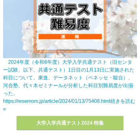
2024年度（令和6年度）大学入学共通テスト（旧センタ
ー試験、以下、共通テスト）1日目の1月13日に実施された
科目について、東進、データネット（ベネッセ・駿台）、
河合塾、代々木ゼミナールが分析した科目別難易度が出揃
った。
https://resemom.jp/article/2024/01/13/75408.html
続きを読む
»
大学入学共通テスト2024 特集