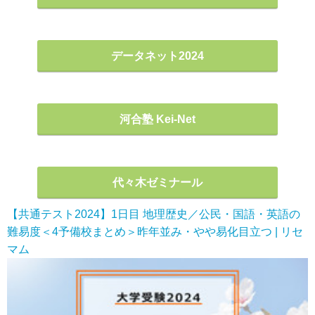
データネット2024
河合塾 Kei-Net
代々木ゼミナール
【共通テスト2024】1日目 地理歴史／公民・国語・英語の
難易度＜4予備校まとめ＞昨年並み・やや易化目立つ | リセ
マム