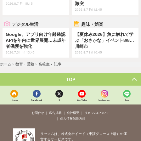
激突
2026.8.7 Fri 15:15
2026.8.7 Fri 12:45
デジタル生活
趣味・娯楽
Google、アプリ向け年齢確認
【夏休み2026】魚に触れて学
APIを年内に世界展開…未成年
ぶ「おさかな」イベント8/8…
者保護を強化
川崎市
2026.7.31 Fri 13:45
2026.8.7 Fri 10:45
ホーム
›
教育・受験
›
高校生
›
記事
TOP
Home
Facebook
X
YouTube
Instagram
line
お問合せ
広告掲載
会社概要
リセマムについて
個人情報保護方針
リセマムは、株式会社イード（東証グロース上場）の運
営するサービスです。