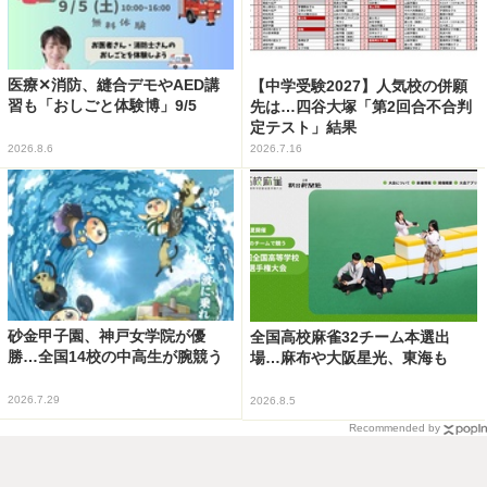
医療✕消防、縫合デモやAED講
【中学受験2027】人気校の併願
習も「おしごと体験博」9/5
先は…四谷大塚「第2回合不合判
定テスト」結果
2026.8.6
2026.7.16
砂金甲子園、神戸女学院が優
全国高校麻雀32チーム本選出
勝…全国14校の中高生が腕競う
場…麻布や大阪星光、東海も
2026.7.29
2026.8.5
Recommended by