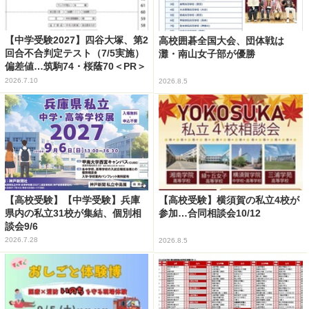
【中学受験2027】四谷大塚、第2
高校囲碁全国大会、団体戦は
回合不合判定テスト（7/5実施）
灘・南山女子部が優勝
偏差値…筑駒74・桜蔭70＜PR＞
2026.7.10
2026.8.5
【高校受験】【中学受験】兵庫
【高校受験】横須賀の私立4校が
県内の私立31校が集結、個別相
参加…合同相談会10/12
談会9/6
2026.7.28
2026.8.5