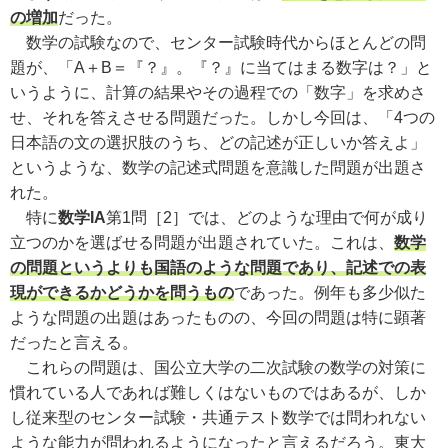
の増加
だった。
数学の試験なので、センター試験時代からほとんどの問
題が、「A＋B＝『？』。『？』に当てはまる数字は？」と
いうように、計算の結果やその過程での「数字」を求めさ
せ、それを答えさせる問題だった。しかし今回は、「4つの
日本語の文の選択肢のうち、どの記述が正しいか答えよ」
というような、数学の記述式問題を意識した問題が出題さ
れた。
特に
数学IA
第1問［2］では、どのような理由で何が成り
立つのかを選ばせる問題が出題されていた。これは、
数学
の問題というよりも国語のような問題であり、記述での表
現ができるかどうかを問うもの
であった。例年も多少似た
ような問題の出題はあったものの、今回の問題は特に顕著
だったと言える。
これらの問題は、国公立大学の二次試験の数学の対策に
慣れている人であれば難しくはないものではあるが、しか
し従来型のセンター試験・共通テスト数学では問われない
ような能力が問われるようになったと言えるだろう。東大