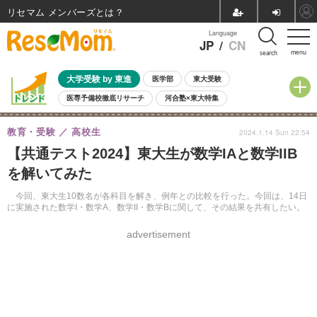
リセマム メンバーズ
Language
JP
/
CN
menu
search
大学受験 by 東進
医学部
東大受験
医専予備校徹底リサーチ
河合塾×東大特集
親子で考える大学選び
高校受験
中学受験
小学校受験
教育・受験
高校生
2024.1.14 Sun 22:54
共通テスト
夏休み
8月開催学校説明会・相談会
【共通テスト2024】東大生が数学IAと数学IIB
8月開催イベント・WS
全国公立高校 過去問
人気記事
を解いてみた
自由研究教材（小学生向け）
自由研究教材（中学生向け）
ランキング
今回、東大生10数名が各科目を解き、例年との比較を行った。今回は、14日
に実施された数学I・数学A、数学II・数学Bに関して、その結果を共有したい。
advertisement