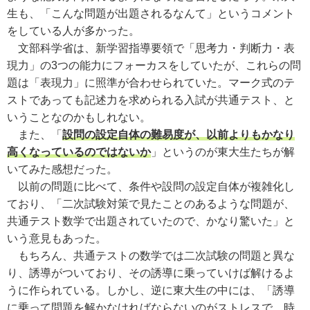
生も、「こんな問題が出題されるなんて」というコメント
をしている人が多かった。
文部科学省は、新学習指導要領で「思考力・判断力・表
現力」の3つの能力にフォーカスをしていたが、これらの問
題は「表現力」に照準が合わせられていた。マーク式のテ
ストであっても記述力を求められる入試が共通テスト、と
いうことなのかもしれない。
また、「
設問の設定自体の難易度が、以前よりもかなり
高くなっているのではないか
」というのが東大生たちが解
いてみた感想だった。
以前の問題に比べて、条件や設問の設定自体が複雑化し
ており、「二次試験対策で見たことのあるような問題が、
共通テスト数学で出題されていたので、かなり驚いた」と
いう意見もあった。
もちろん、共通テストの数学では二次試験の問題と異な
り、誘導がついており、その誘導に乗っていけば解けるよ
うに作られている。しかし、逆に東大生の中には、「誘導
に乗って問題を解かなければならないのがストレスで、時