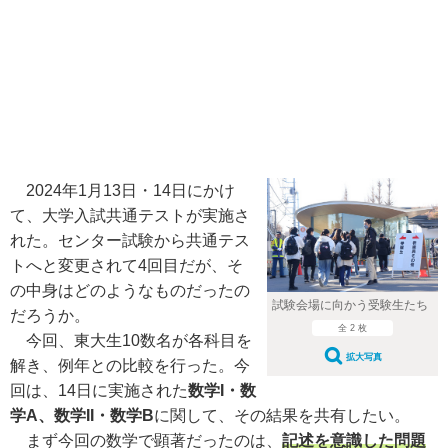
2024年1月13日・14日にかけ
て、大学入試共通テストが実施さ
れた。センター試験から共通テス
トへと変更されて4回目だが、そ
の中身はどのようなものだったの
試験会場に向かう受験生たち
だろうか。
全 2 枚
今回、東大生10数名が各科目を
拡大写真
解き、例年との比較を行った。今
回は、14日に実施された
数学I・数
学A、数学II・数学B
に関して、その結果を共有したい。
まず今回の数学で顕著だったのは、
記述を意識した問題