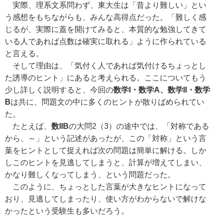
実際、理系文系問わず、東大生は「昔より難しい」とい
う感想をもちながらも、みんな高得点だった。「難しく感
じるが、実際に蓋を開けてみると、本質的な勉強してきて
いる人であれば点数は確実に取れる」ように作られている
と言える。
そして理由は、「気付く人であれば気付けるちょっとし
た誘導のヒント」にあると考えられる。ここについてもう
少し詳しく説明すると、今回の
数学I・数学A、数学II・数学
B
は共に、問題文の中に多くのヒントが散りばめられてい
た。
たとえば、
数IIB
の大問2（3）の途中では、「対称である
から、～」という記述があったが、この「対称」という言
葉をヒントとして捉えれば次の問題は簡単に解ける。しか
しこのヒントを見逃してしまうと、計算が増えてしまい、
かなり難しくなってしまう、という問題だった。
このように、ちょっとした言葉が大きなヒントになって
おり、見逃してしまったり、使い方がわからないで解けな
かったという受験生も多いだろう。