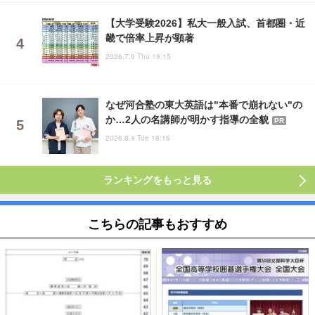
【大学受験2026】私大一般入試、首都圏・近
畿で倍率上昇が顕著
2026.7.9 Thu 19:15
なぜ河合塾の東大英語は"本番で崩れない"の
か…2人の名講師が明かす指導の全貌
PR
2026.8.4 Tue 18:15
ランキングをもっと見る
こちらの記事もおすすめ