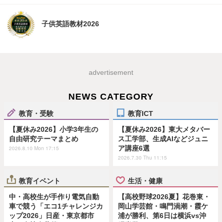
子供英語教材2026
advertisement
NEWS CATEGORY
教育・受験
教育ICT
【夏休み2026】小学3年生の
【夏休み2026】東大メタバー
自由研究テーマまとめ
ス工学部、生成AIなどジュニ
ア講座6選
2026.8.10 Mon 17:15
2026.7.30 Thu 11:15
教育イベント
生活・健康
中・高校生が手作り電気自動
【高校野球2026夏】花巻東・
車で競う「エコ1チャレンジカ
岡山学芸館・鳴門渦潮・霞ケ
ップ2026」日産・東京都市
浦が勝利、第6日は横浜vs沖