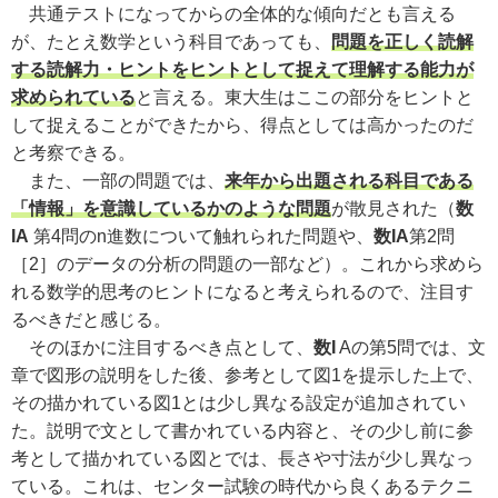
共通テストになってからの全体的な傾向だとも言える
が、たとえ数学という科目であっても、
問題を正しく読解
する読解力・ヒントをヒントとして捉えて理解する能力が
求められている
と言える。東大生はここの部分をヒントと
して捉えることができたから、得点としては高かったのだ
と考察できる。
また、一部の問題では、
来年から出題される科目である
「情報」を意識しているかのような問題
が散見された（
数
IA
第4問のn進数について触れられた問題や、
数IA
第2問
［2］のデータの分析の問題の一部など）。これから求めら
れる数学的思考のヒントになると考えられるので、注目す
るべきだと感じる。
そのほかに注目するべき点として、
数I
Aの第5問では、文
章で図形の説明をした後、参考として図1を提示した上で、
その描かれている図1とは少し異なる設定が追加されてい
た。説明で文として書かれている内容と、その少し前に参
考として描かれている図とでは、長さや寸法が少し異なっ
ている。これは、センター試験の時代から良くあるテクニ