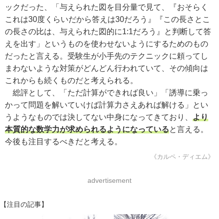
ックだった、「与えられた図を目分量で見て、『おそらく
これは30度くらいだから答えは30だろう』『この長さとこ
の長さの比は、与えられた図的に1:1だろう』と判断して答
えを出す」というものを使わせないようにするためのもの
だったと言える。受験生が小手先のテクニックに頼ってし
まわないような対策がどんどん行われていて、その傾向は
これからも続くものだと考えられる。
総評として、「ただ計算ができれば良い」「誘導に乗っ
かって問題を解いていけば計算力さえあれば解ける」とい
うようなものでは決してない中身になってきており、
より
本質的な数学力が求められるようになっている
と言える。
今後も注目するべきだと考える。
《カルペ・ディエム》
advertisement
【注目の記事】