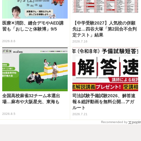
医療✕消防、縫合デモやAED講
【中学受験2027】人気校の併願
習も「おしごと体験博」9/5
先は…四谷大塚「第2回合不合判
定テスト」結果
2026.8.6
2026.7.16
全国高校麻雀32チーム本選出
司法試験予備試験2026、解答速
場…麻布や大阪星光、東海も
報＆総評動画を無料公開…アガ
ルート
2026.8.5
2026.7.21
Recommended by