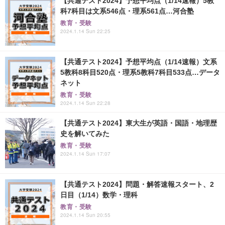
【共通テスト2024】予想平均点（1/14速報）5教
科7科目は文系546点・理系561点…河合塾
教育・受験
2024.1.14 Sun 22:25
【共通テスト2024】予想平均点（1/14速報）文系
5教科8科目520点・理系5教科7科目533点…データ
ネット
教育・受験
2024.1.14 Sun 22:28
【共通テスト2024】東大生が英語・国語・地理歴
史を解いてみた
教育・受験
2024.1.14 Sun 17:07
【共通テスト2024】問題・解答速報スタート、2
日目（1/14）数学・理科
教育・受験
2024.1.14 Sun 20:55