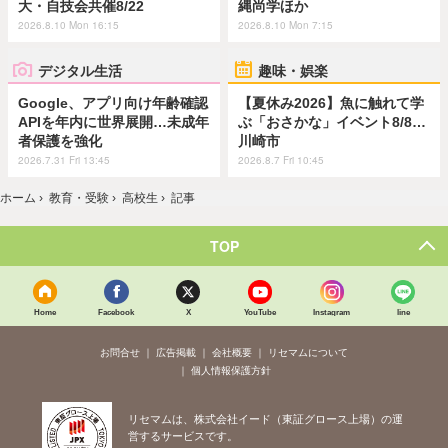
大・自技会共催8/22
縄尚学ほか
2026.8.10 Mon 16:15
2026.8.10 Mon 7:15
デジタル生活
趣味・娯楽
Google、アプリ向け年齢確認
【夏休み2026】魚に触れて学
APIを年内に世界展開…未成年
ぶ「おさかな」イベント8/8…
者保護を強化
川崎市
2026.7.31 Fri 13:45
2026.8.7 Fri 10:45
ホーム
›
教育・受験
›
高校生
›
記事
TOP
Home
Facebook
X
YouTube
Instagram
line
お問合せ
広告掲載
会社概要
リセマムについて
個人情報保護方針
リセマムは、株式会社イード（東証グロース上場）の運
営するサービスです。