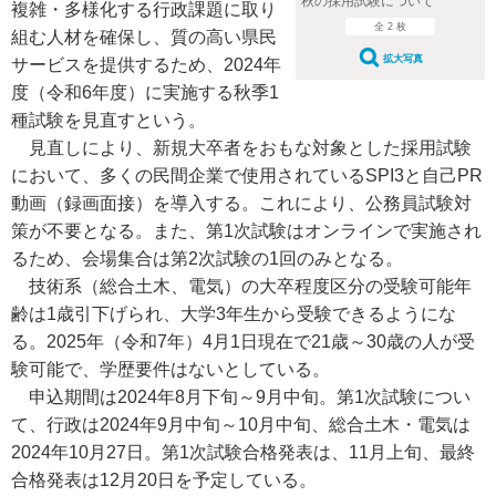
秋の採用試験について
複雑・多様化する行政課題に取り
全 2 枚
組む人材を確保し、質の高い県民
拡大写真
サービスを提供するため、2024年
度（令和6年度）に実施する秋季1
種試験を見直すという。
見直しにより、新規大卒者をおもな対象とした採用試験
において、多くの民間企業で使用されているSPI3と自己PR
動画（録画面接）を導入する。これにより、公務員試験対
策が不要となる。また、第1次試験はオンラインで実施され
るため、会場集合は第2次試験の1回のみとなる。
技術系（総合土木、電気）の大卒程度区分の受験可能年
齢は1歳引下げられ、大学3年生から受験できるようにな
る。2025年（令和7年）4月1日現在で21歳～30歳の人が受
験可能で、学歴要件はないとしている。
申込期間は2024年8月下旬～9月中旬。第1次試験につい
て、行政は2024年9月中旬～10月中旬、総合土木・電気は
2024年10月27日。第1次試験合格発表は、11月上旬、最終
合格発表は12月20日を予定している。