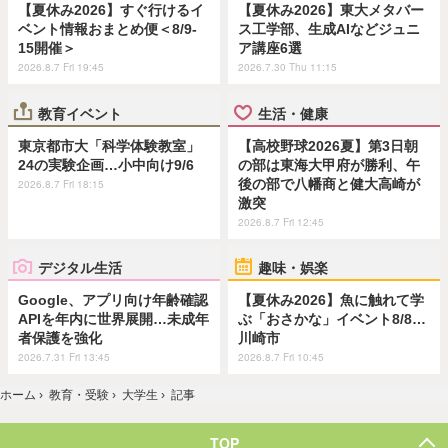
【夏休み2026】すぐ行けるイ
【夏休み2026】東大メタバー
ベント情報おまとめ便＜8/9-
ス工学部、生成AIなどジュニ
15開催＞
ア講座6選
2026.8.7 Fri 19:45
2026.7.30 Thu 11:15
教育イベント
生活・健康
東京都市大「科学体験教室」
【高校野球2026夏】第3日朝
24の実験企画…小中向け9/6
の部は東海大甲府が勝利、午
後の部で八幡商と健大高崎が
2026.8.7 Fri 18:15
激突
2026.8.7 Fri 12:45
デジタル生活
趣味・娯楽
Google、アプリ向け年齢確認
【夏休み2026】魚に触れて学
APIを年内に世界展開…未成年
ぶ「おさかな」イベント8/8…
者保護を強化
川崎市
2026.7.31 Fri 13:45
2026.8.7 Fri 10:45
ホーム
›
教育・受験
›
大学生
›
記事
TOP