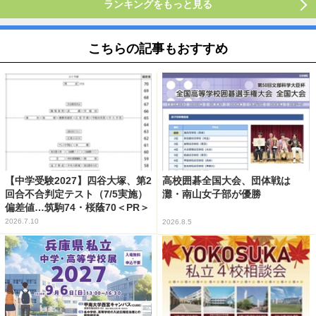
ランキングをもっと見る
こちらの記事もおすすめ
【中学受験2027】四谷大塚、第2
高校囲碁全国大会、団体戦は
回合不合判定テスト（7/5実施）
灘・南山女子部が優勝
偏差値…筑駒74・桜蔭70＜PR＞
2026.7.10
2026.8.5