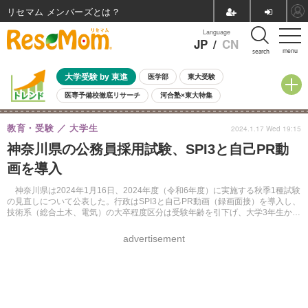
リセマム メンバーズ
Language
JP
/
CN
menu
search
大学受験 by 東進
医学部
東大受験
医専予備校徹底リサーチ
河合塾×東大特集
親子で考える大学選び
高校受験
中学受験
小学校受験
教育・受験
大学生
2024.1.17 Wed 19:15
共通テスト
夏休み
8月開催学校説明会・相談会
神奈川県の公務員採用試験、SPI3と自己PR動
8月開催イベント・WS
全国公立高校 過去問
人気記事
画を導入
自由研究教材（小学生向け）
自由研究教材（中学生向け）
ランキング
神奈川県は2024年1月16日、2024年度（令和6年度）に実施する秋季1種試験
の見直しについて公表した。行政はSPI3と自己PR動画（録画面接）を導入し、
技術系（総合土木、電気）の大卒程度区分は受験年齢を引下げ、大学3年生から
受験可能になるという。
advertisement