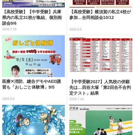
【高校受験】【中学受験】兵庫
【高校受験】横須賀の私立4校が
県内の私立31校が集結、個別相
参加…合同相談会10/12
談会9/6
2026.7.28
2026.8.5
医療✕消防、縫合デモやAED講
【中学受験2027】人気校の併願
習も「おしごと体験博」9/5
先は…四谷大塚「第2回合不合判
定テスト」結果
2026.8.6
2026.7.16