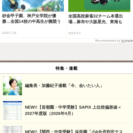
砂金甲子園、神戸女学院が優
全国高校麻雀32チーム本選出
勝…全国14校の中高生が腕競う
場…麻布や大阪星光、東海も
2026.7.29
2026.8.5
Recommended by
特集・連載
編集長・加藤紀子連載「今、会いたい人」
NEW!!【首都圏・中学受験】SAPIX 上位校偏差値＜
2027年度版（2026年4月）
NEW!!【関西・中学受験】浜学園「小6合否判定テス