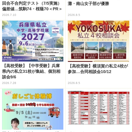
回合不合判定テスト（7/5実施）
灘・南山女子部が優勝
偏差値…筑駒74・桜蔭70＜PR＞
2026.7.10
2026.8.5
【高校受験】【中学受験】兵庫
【高校受験】横須賀の私立4校が
県内の私立31校が集結、個別相
参加…合同相談会10/12
談会9/6
2026.7.28
2026.8.5