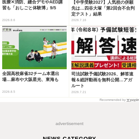
医療✕消防、縫合デモやAED講
【中学受験2027】人気校の併願
習も「おしごと体験博」9/5
先は…四谷大塚「第2回合不合判
定テスト」結果
2026.8.6
2026.7.16
全国高校麻雀32チーム本選出
司法試験予備試験2026、解答速
場…麻布や大阪星光、東海も
報＆総評動画を無料公開…アガ
ルート
2026.8.5
2026.7.21
Recommended by
advertisement
NEWS CATEGORY