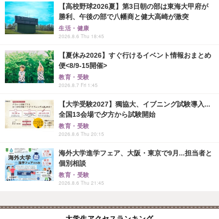
【高校野球2026夏】第3日朝の部は東海大甲府が
勝利、午後の部で八幡商と健大高崎が激突
生活・健康
2026.8.6 Thu 18:45
【夏休み2026】すぐ行けるイベント情報おまとめ
便<8/9-15開催>
教育・受験
2026.8.7 Fri 1:45
【大学受験2027】獨協大、イブニング試験導入...
全国13会場で夕方から試験開始
教育・受験
2026.8.6 Thu 20:15
海外大学進学フェア、大阪・東京で9月...担当者と
個別相談
教育・受験
2026.8.6 Thu 21:45
大学生アクセスランキング