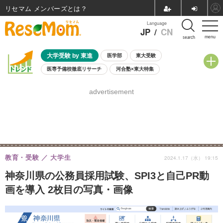
リセマム メンバーズ
Language
JP
/
CN
menu
search
大学受験 by 東進
医学部
東大受験
医専予備校徹底リサーチ
河合塾×東大特集
親子で考える大学選び
高校受験
中学受験
小学校受験
advertisement
共通テスト
夏休み
8月開催学校説明会・相談会
8月開催イベント・WS
全国公立高校 過去問
人気記事
自由研究教材（小学生向け）
自由研究教材（中学生向け）
ランキング
教育・受験
大学生
2024.1.17（水） 19:15
神奈川県の公務員採用試験、SPI3と自己PR動
画を導入 2枚目の写真・画像