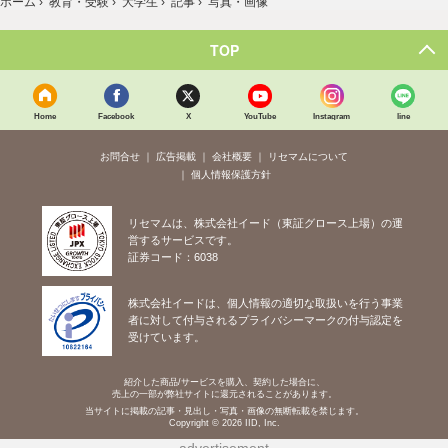
ホーム
›
教育・受験
›
大学生
›
記事
›
写真・画像
TOP
Home
Facebook
X
YouTube
Instagram
line
お問合せ
広告掲載
会社概要
リセマムについて
個人情報保護方針
リセマムは、株式会社イード（東証グロース上場）の運
営するサービスです。
証券コード：6038
株式会社イードは、個人情報の適切な取扱いを行う事業
者に対して付与されるプライバシーマークの付与認定を
受けています。
紹介した商品/サービスを購入、契約した場合に、
売上の一部が弊社サイトに還元されることがあります。
当サイトに掲載の記事・見出し・写真・画像の無断転載を禁じます。
Copyright © 2026 IID, Inc.