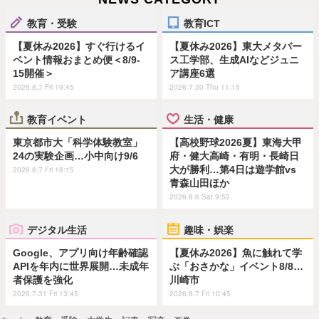
教育・受験
教育ICT
【夏休み2026】すぐ行けるイ
【夏休み2026】東大メタバー
ベント情報おまとめ便＜8/9-
ス工学部、生成AIなどジュニ
15開催＞
ア講座6選
2026.8.7 Fri 19:45
2026.7.30 Thu 11:15
教育イベント
生活・健康
東京都市大「科学体験教室」
【高校野球2026夏】東海大甲
24の実験企画…小中向け9/6
府・健大高崎・有明・長崎日
大が勝利…第4日は遊学館vs
2026.8.7 Fri 18:15
青森山田ほか
2026.8.8 Sat 9:52
デジタル生活
趣味・娯楽
Google、アプリ向け年齢確認
【夏休み2026】魚に触れて学
APIを年内に世界展開…未成年
ぶ「おさかな」イベント8/8…
者保護を強化
川崎市
2026.7.31 Fri 13:45
2026.8.7 Fri 10:45