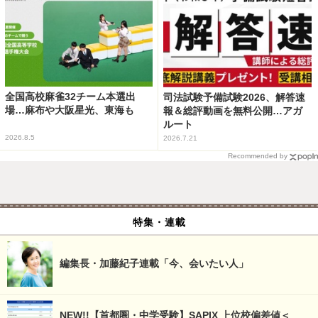
全国高校麻雀32チーム本選出
司法試験予備試験2026、解答速
場…麻布や大阪星光、東海も
報＆総評動画を無料公開…アガ
ルート
2026.8.5
2026.7.21
Recommended by
特集・連載
編集長・加藤紀子連載「今、会いたい人」
NEW!!【首都圏・中学受験】SAPIX 上位校偏差値＜