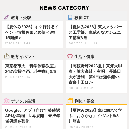
NEWS CATEGORY
教育・受験
教育ICT
【夏休み2026】すぐ行けるイ
【夏休み2026】東大メタバー
ベント情報おまとめ便＜8/9-
ス工学部、生成AIなどジュニ
15開催＞
ア講座6選
2026.8.7 Fri 19:45
2026.7.30 Thu 11:15
教育イベント
生活・健康
東京都市大「科学体験教室」
【高校野球2026夏】東海大甲
24の実験企画…小中向け9/6
府・健大高崎・有明・長崎日
大が勝利…第4日は遊学館vs
2026.8.7 Fri 18:15
青森山田ほか
2026.8.8 Sat 9:52
デジタル生活
趣味・娯楽
Google、アプリ向け年齢確認
【夏休み2026】魚に触れて学
APIを年内に世界展開…未成年
ぶ「おさかな」イベント8/8…
者保護を強化
川崎市
2026.7.31 Fri 13:45
2026.8.7 Fri 10:45