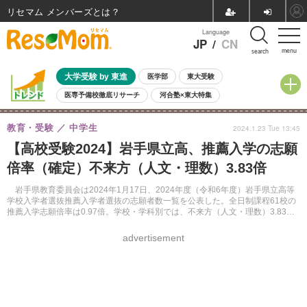
リセマム メンバーズ
Language
JP
/
CN
menu
search
大学受験 by 東進
医学部
東大受験
医専予備校徹底リサーチ
河合塾×東大特集
親子で考える大学選び
高校受験
中学受験
小学校受験
教育・受験
中学生
2024.1.23 Tue 13:45
共通テスト
夏休み
8月開催学校説明会・相談会
【高校受験2024】岩手県立高、推薦入学の志願
8月開催イベント・WS
全国公立高校 過去問
人気記事
倍率（確定）不来方（人文・理数）3.83倍
自由研究教材（小学生向け）
自由研究教材（中学生向け）
ランキング
岩手県教育委員会は2024年1月17日、2024年度（令和6年度）岩手県立高等
学校入学者選抜推薦入学者選抜の志願者数一覧を公表した。全日制課程61校の
推薦入学志願倍率は0.97倍。学校・学科別では、不来方（人文・理数）3.83倍
がもっとも高かった。
advertisement