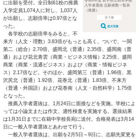
令和6年度 岩手県立高等学校
に出願を受付。全日制61校の推薦
入学者選抜 志願者数一覧表
入学定員1,074人に対し、1,037人
（推薦）
が出願し、志願倍率は0.97倍とな
全 3 枚
った。
拡大写真
各学校の志願倍率をみると、不
来方（人文・理数）3.83倍がもっとも高く、ついで、一関
第二（総合）2.70倍、盛岡北（普通）2.35倍、盛岡南（普
通）および花北青雲（商業・ビジネス情報）2.25倍、盛岡
商業（商業・流通ビジネス）および（商業・情報ビジネ
ス）2.17倍など。そのほか、盛岡第三（普通）1.96倍、黒
沢尻北（普通）1.92倍、花巻北（普通）1.83倍、不来方
（普通・外国語）および花巻南（人文・自然科学）1.75倍
となった。
推薦入学者選抜は、1月24日に面接などを実施。学校によ
っては小論文または作文、適性検査を実施する。選抜結果
は1月31日までに在籍中学校長宛に送付。合格発表は3月14
日に一般入学者選抜とあわせて行う。
一般入学者選抜は、出願を2月5日～9日に、志願先変更を