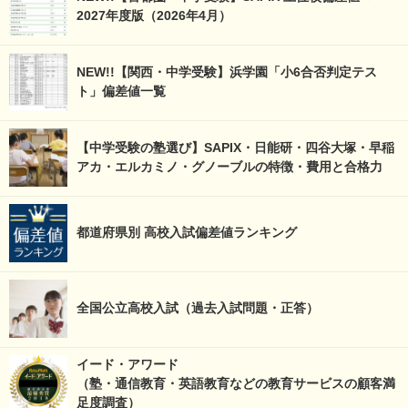
2027年度版（2026年4月）
NEW!!【関西・中学受験】浜学園「小6合否判定テス
ト」偏差値一覧
【中学受験の塾選び】SAPIX・日能研・四谷大塚・早稲
アカ・エルカミノ・グノーブルの特徴・費用と合格力
都道府県別 高校入試偏差値ランキング
全国公立高校入試（過去入試問題・正答）
イード・アワード
（塾・通信教育・英語教育などの教育サービスの顧客満
足度調査）