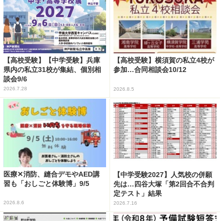
【高校受験】【中学受験】兵庫
【高校受験】横須賀の私立4校が
県内の私立31校が集結、個別相
参加…合同相談会10/12
談会9/6
2026.7.28
2026.8.5
医療✕消防、縫合デモやAED講
【中学受験2027】人気校の併願
習も「おしごと体験博」9/5
先は…四谷大塚「第2回合不合判
定テスト」結果
2026.8.6
2026.7.16