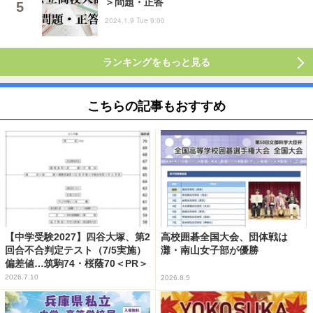
＞問題・正答
2024.1.9 Tue 9:00
ランキングをもっと見る
こちらの記事もおすすめ
【中学受験2027】四谷大塚、第2
高校囲碁全国大会、団体戦は
回合不合判定テスト（7/5実施）
灘・南山女子部が優勝
偏差値…筑駒74・桜蔭70＜PR＞
2026.7.10
2026.8.5