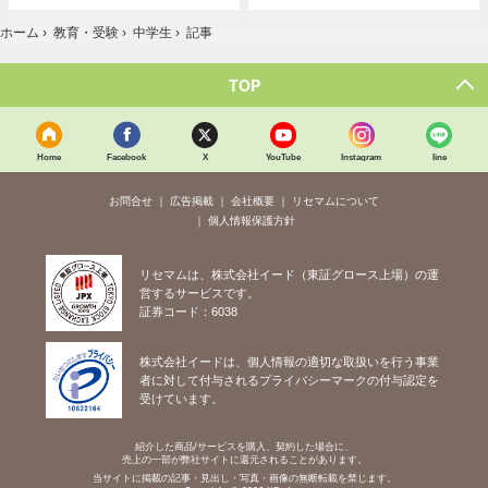
ホーム
›
教育・受験
›
中学生
›
記事
TOP
Home
Facebook
X
YouTube
Instagram
line
お問合せ
広告掲載
会社概要
リセマムについて
個人情報保護方針
リセマムは、株式会社イード（東証グロース上場）の運
営するサービスです。
証券コード：6038
株式会社イードは、個人情報の適切な取扱いを行う事業
者に対して付与されるプライバシーマークの付与認定を
受けています。
紹介した商品/サービスを購入、契約した場合に、
売上の一部が弊社サイトに還元されることがあります。
当サイトに掲載の記事・見出し・写真・画像の無断転載を禁じます。