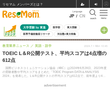
リセマム メンバーズ
Language
JP
/
CN
menu
search
大学受験 by 東進
医学部
東大受験
医専予備校徹底リサーチ
河合塾×東大特集
親子で考える大学選び
高校受験
中学受験
小学校受験
教育業界ニュース
英語・語学
2024.7.1 Mon 10:45
共通テスト
夏休み
8月開催学校説明会・相談会
TOEIC L＆R公開テスト、平均スコアは4点増の
8月開催イベント・WS
全国公立高校 過去問
人気記事
612点
自由研究教材（小学生向け）
自由研究教材（中学生向け）
ランキング
国際ビジネスコミュニケーション協会（IIBC）は2024年6月28日、2023年度
の受験者数や平均スコアをまとめた「TOEIC Program DATA＆ANALYSIS
2024」を発表した。L＆R公開テストの平均スコアは612点で、前年度より4点
上昇した。
advertisement