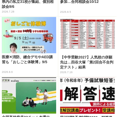
県内の私立31校が集結、個別相
参加…合同相談会10/12
談会9/6
2026.7.28
2026.8.5
医療✕消防、縫合デモやAED講
【中学受験2027】人気校の併願
習も「おしごと体験博」9/5
先は…四谷大塚「第2回合不合判
定テスト」結果
2026.8.6
2026.7.16