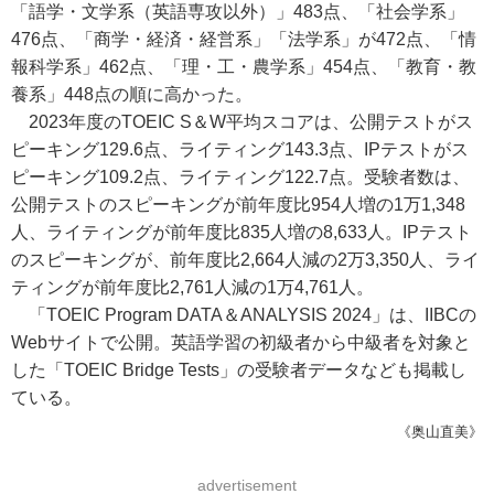
「語学・文学系（英語専攻以外）」483点、「社会学系」
476点、「商学・経済・経営系」「法学系」が472点、「情
報科学系」462点、「理・工・農学系」454点、「教育・教
養系」448点の順に高かった。
2023年度のTOEIC S＆W平均スコアは、公開テストがス
ピーキング129.6点、ライティング143.3点、IPテストがス
ピーキング109.2点、ライティング122.7点。受験者数は、
公開テストのスピーキングが前年度比954人増の1万1,348
人、ライティングが前年度比835人増の8,633人。IPテスト
のスピーキングが、前年度比2,664人減の2万3,350人、ライ
ティングが前年度比2,761人減の1万4,761人。
「TOEIC Program DATA＆ANALYSIS 2024」は、IIBCの
Webサイトで公開。英語学習の初級者から中級者を対象と
した「TOEIC Bridge Tests」の受験者データなども掲載し
ている。
《奥山直美》
advertisement