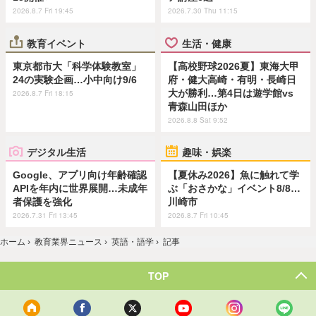
2026.8.7 Fri 19:45
2026.7.30 Thu 11:15
教育イベント
生活・健康
東京都市大「科学体験教室」
【高校野球2026夏】東海大甲
24の実験企画…小中向け9/6
府・健大高崎・有明・長崎日
大が勝利…第4日は遊学館vs
2026.8.7 Fri 18:15
青森山田ほか
2026.8.8 Sat 9:52
デジタル生活
趣味・娯楽
Google、アプリ向け年齢確認
【夏休み2026】魚に触れて学
APIを年内に世界展開…未成年
ぶ「おさかな」イベント8/8…
者保護を強化
川崎市
2026.7.31 Fri 13:45
2026.8.7 Fri 10:45
ホーム
›
教育業界ニュース
›
英語・語学
›
記事
TOP