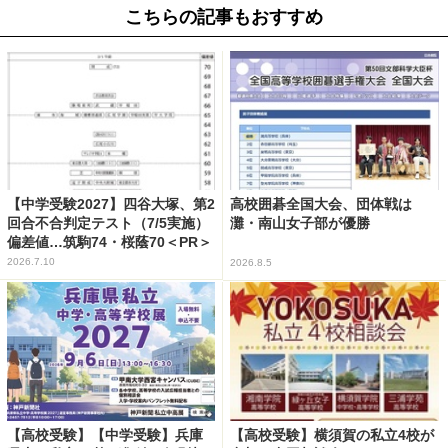
こちらの記事もおすすめ
【中学受験2027】四谷大塚、第2
高校囲碁全国大会、団体戦は
回合不合判定テスト（7/5実施）
灘・南山女子部が優勝
偏差値…筑駒74・桜蔭70＜PR＞
2026.7.10
2026.8.5
【高校受験】【中学受験】兵庫
【高校受験】横須賀の私立4校が