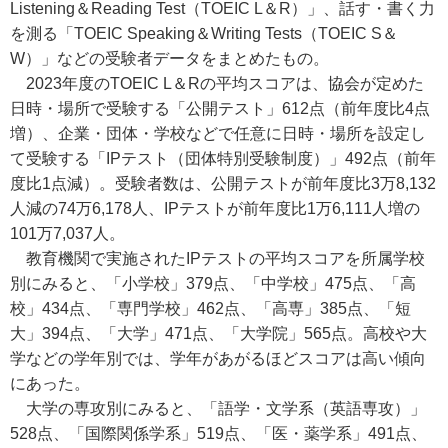
Listening＆Reading Test（TOEIC L＆R）」、話す・書く力
を測る「TOEIC Speaking＆Writing Tests（TOEIC S＆
W）」などの受験者データをまとめたもの。
2023年度のTOEIC L＆Rの平均スコアは、協会が定めた
日時・場所で受験する「公開テスト」612点（前年度比4点
増）、企業・団体・学校などで任意に日時・場所を設定し
て受験する「IPテスト（団体特別受験制度）」492点（前年
度比1点減）。受験者数は、公開テストが前年度比3万8,132
人減の74万6,178人、IPテストが前年度比1万6,111人増の
101万7,037人。
教育機関で実施されたIPテストの平均スコアを所属学校
別にみると、「小学校」379点、「中学校」475点、「高
校」434点、「専門学校」462点、「高専」385点、「短
大」394点、「大学」471点、「大学院」565点。高校や大
学などの学年別では、学年があがるほどスコアは高い傾向
にあった。
大学の専攻別にみると、「語学・文学系（英語専攻）」
528点、「国際関係学系」519点、「医・薬学系」491点、