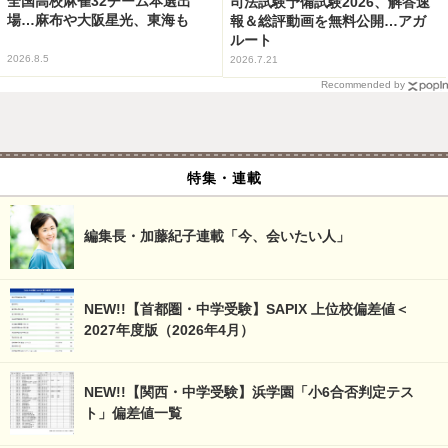
全国高校麻雀32チーム本選出
司法試験予備試験2026、解答速
場…麻布や大阪星光、東海も
報＆総評動画を無料公開…アガ
ルート
2026.8.5
2026.7.21
Recommended by
特集・連載
編集長・加藤紀子連載「今、会いたい人」
NEW!!【首都圏・中学受験】SAPIX 上位校偏差値＜
2027年度版（2026年4月）
NEW!!【関西・中学受験】浜学園「小6合否判定テス
ト」偏差値一覧