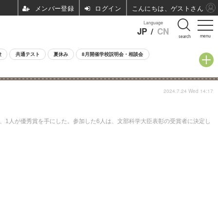
ログイン
こんにちは、ゲストさん
Language
JP
/
CN
menu
search
験
共通テスト
夏休み
8月開催学校説明会・相談会
2024.7.24 Wed 14:17
ダル、1人が優秀賞を手にした。参加した6人は、文部科学大臣表彰の受賞者に決定し