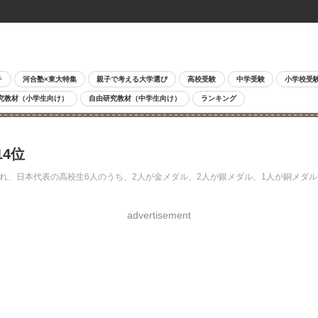
チ
河合塾×東大特集
親子で考える大学選び
高校受験
中学受験
小学校受
究教材（小学生向け）
自由研究教材（中学生向け）
ランキング
4位
開かれ、日本代表の高校生6人のうち、2人が金メダル、2人が銀メダル、1人が銅メ
advertisement