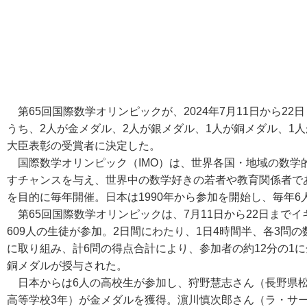
第65回国際数学オリンピックが、2024年7月11日から2
うち、2人が金メダル、2人が銀メダル、1人が銅メダル、1
大臣表彰の受賞者に決定した。
国際数学オリンピック（IMO）は、世界各国・地域の数学
すチャンスを与え、世界中の数学好きの若者や教育関係者で
を目的に毎年開催。日本は1990年から参加を開始し、毎年
第65回国際数学オリンピックは、7月11日から22日までイ
609人の生徒が参加。2日間にわたり、1日4時間半、各3問
に取り組み、計6問の得点合計により、参加者の約12分の1に
銅メダルが授与された。
日本からは6人の高校生が参加し、狩野慧志さん（長野県松
高等学校3年）が金メダルを獲得。濵川慎次郎さん（ラ・サー