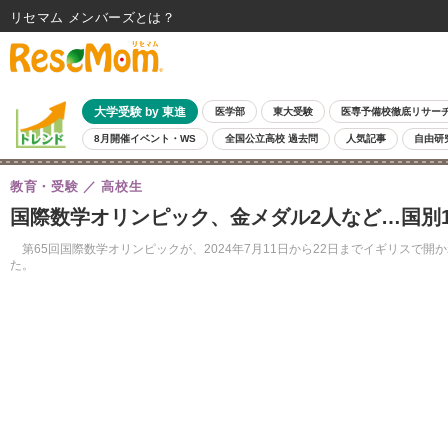
リセマム メンバーズ
大学受験 by 東進
医学部
東大受験
医専予備校徹底リサー
8月開催イベント・WS
全国公立高校 過去問
人気記事
自由研
教育・受験
高校生
国際数学オリンピック、金メダル2人など…国別1
第65回国際数学オリンピックが、2024年7月11日から22日までイギリスで
た。