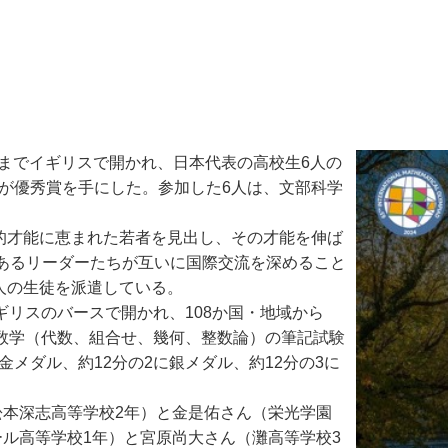
2日までイギリスで開かれ、日本代表の高校生6人の
人が優秀賞を手にした。参加した6人は、文部科学
的才能に恵まれた若者を見出し、その才能を伸ば
あるリーダーたちが互いに国際交流を深めること
6人の生徒を派遣している。
ギリスのバースで開かれ、108か国・地域から
の数学（代数、組合せ、幾何、整数論）の筆記試験
金メダル、約12分の2に銀メダル、約12分の3に
本深志高等学校2年）と金是佑さん（栄光学園
ル高等学校1年）と宮原尚大さん（灘高等学校3