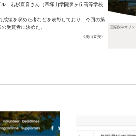
ダル、若杉直音さん（帝塚山学院泉ヶ丘高等学校
な成績を収めた者などを表彰しており、今回の第
彰の受賞者に決めた。
国際数学オリンピ
《奥山直美》