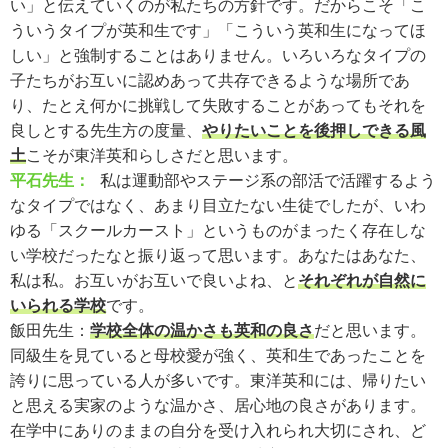
い」と伝えていくのが私たちの方針です。だからこそ「こ
ういうタイプが英和生です」「こういう英和生になってほ
しい」と強制することはありません。いろいろなタイプの
子たちがお互いに認めあって共存できるような場所であ
り、たとえ何かに挑戦して失敗することがあってもそれを
良しとする先生方の度量、
やりたいことを後押しできる風
土
こそが東洋英和らしさだと思います。
平石先生：
私は運動部やステージ系の部活で活躍するよう
なタイプではなく、あまり目立たない生徒でしたが、いわ
ゆる「スクールカースト」というものがまったく存在しな
い学校だったなと振り返って思います。あなたはあなた、
私は私。お互いがお互いで良いよね、と
それぞれが自然に
いられる学校
です。
飯田先生：
学校全体の温かさも英和の良さ
だと思います。
同級生を見ていると母校愛が強く、英和生であったことを
誇りに思っている人が多いです。東洋英和には、帰りたい
と思える実家のような温かさ、居心地の良さがあります。
在学中にありのままの自分を受け入れられ大切にされ、ど