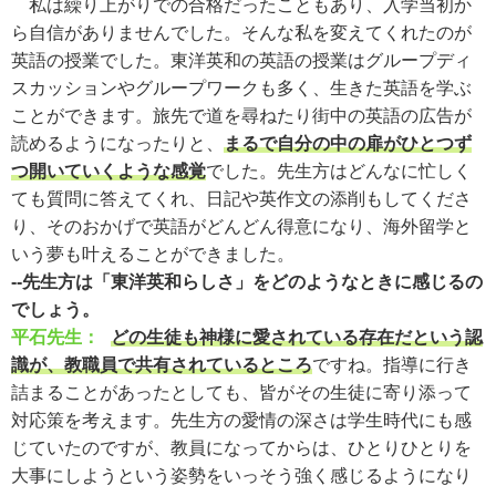
私は繰り上がりでの合格だったこともあり、入学当初か
ら自信がありませんでした。そんな私を変えてくれたのが
英語の授業でした。東洋英和の英語の授業はグループディ
スカッションやグループワークも多く、生きた英語を学ぶ
ことができます。旅先で道を尋ねたり街中の英語の広告が
読めるようになったりと、
まるで自分の中の扉がひとつず
つ開いていくような感覚
でした。先生方はどんなに忙しく
ても質問に答えてくれ、日記や英作文の添削もしてくださ
り、そのおかげで英語がどんどん得意になり、海外留学と
いう夢も叶えることができました。
--先生方は「東洋英和らしさ」をどのようなときに感じるの
でしょう。
平石先生：
どの生徒も神様に愛されている存在だという認
識が、教職員で共有されているところ
ですね。指導に行き
詰まることがあったとしても、皆がその生徒に寄り添って
対応策を考えます。先生方の愛情の深さは学生時代にも感
じていたのですが、教員になってからは、ひとりひとりを
大事にしようという姿勢をいっそう強く感じるようになり