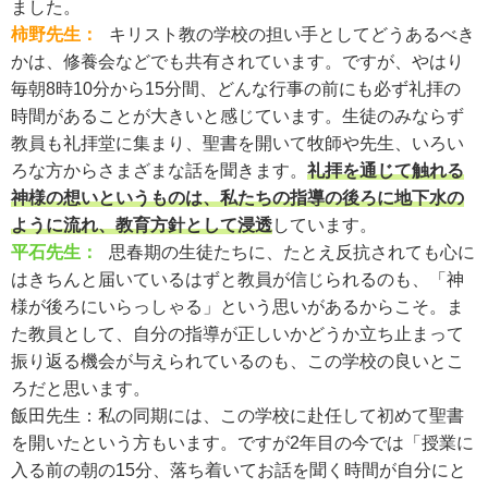
ました。
柿野先生：
キリスト教の学校の担い手としてどうあるべき
かは、修養会などでも共有されています。ですが、やはり
毎朝8時10分から15分間、どんな行事の前にも必ず礼拝の
時間があることが大きいと感じています。生徒のみならず
教員も礼拝堂に集まり、聖書を開いて牧師や先生、いろい
ろな方からさまざまな話を聞きます。
礼拝を通じて触れる
神様の想いというものは、私たちの指導の後ろに地下水の
ように流れ、教育方針として浸透
しています。
平石先生：
思春期の生徒たちに、たとえ反抗されても心に
はきちんと届いているはずと教員が信じられるのも、「神
様が後ろにいらっしゃる」という思いがあるからこそ。ま
た教員として、自分の指導が正しいかどうか立ち止まって
振り返る機会が与えられているのも、この学校の良いとこ
ろだと思います。
飯田先生：
私の同期には、この学校に赴任して初めて聖書
を開いたという方もいます。ですが2年目の今では「授業に
入る前の朝の15分、落ち着いてお話を聞く時間が自分にと