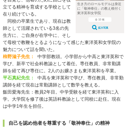
生き方のロールモデルは身近
立てる精神を育成する学校として
に「敬神奉仕」の教え根付く
東洋英和女学院
在り続けている。
全 10 枚
同校の卒業生であり、現在は教
師として活躍されている3名の先
拡大写真
生方に、ご自身が在学中に、そし
て母校で教鞭をとるようになって感じた東洋英和女学院の
魅力について話を聞いた。
柿野滋子先生：
中学部教頭。小学部から中高と東洋英和で
学び、新卒で社会科教諭として着任。専任教員、非常勤講
師を経て再び専任に。2人のお嬢さまも東洋英和を卒業。
平石真紀先生：
中高を東洋英和で学び、専任教員、非常勤
講師を経て現在は常勤講師として数学を教える。
飯田愛海先生：
教員2年目。中学受験を経て東洋英和に入
学。大学院を修了後は英語科教諭として同校に赴任。現在
は中学1年生を担任。
自己を認め他者を尊重する「敬神奉仕」の精神