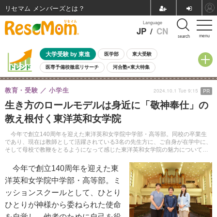
リセマム メンバーズ
Language
JP
/
CN
menu
search
大学受験 by 東進
医学部
東大受験
医専予備校徹底リサーチ
河合塾×東大特集
親子で考える大学選び
高校受験
中学受験
小学校受験
教育・受験
小学生
2024.10.1 Tue 9:15
PR
共通テスト
夏休み
8月開催学校説明会・相談会
生き方のロールモデルは身近に「敬神奉仕」の
8月開催イベント・WS
全国公立高校 過去問
人気記事
教え根付く東洋英和女学院
自由研究教材（小学生向け）
自由研究教材（中学生向け）
ランキング
今年で創立140周年を迎えた東洋英和女学院中学部・高等部。同校の卒業生
であり、現在は教師として活躍されている3名の先生方に、ご自身が在学中に、
そして母校で教鞭をとるようになって感じた東洋英和女学院の魅力について話
を聞いた。
今年で創立140周年を迎えた東
洋英和女学院中学部・高等部。ミ
ッションスクールとして、ひとり
ひとりが神様から委ねられた使命
を自覚し、他者のために自己を役