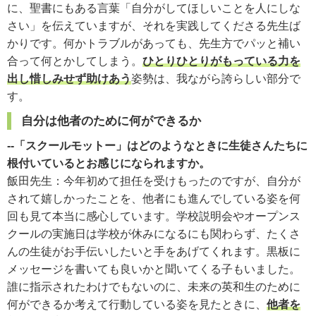
に、聖書にもある言葉「自分がしてほしいことを人にしな
さい」を伝えていますが、それを実践してくださる先生ば
かりです。何かトラブルがあっても、先生方でパッと補い
合って何とかしてしまう。
ひとりひとりがもっている力を
出し惜しみせず助けあう
姿勢は、我ながら誇らしい部分で
す。
自分は他者のために何ができるか
--「スクールモットー」はどのようなときに生徒さんたちに
根付いているとお感じになられますか。
飯田先生：
今年初めて担任を受けもったのですが、自分が
されて嬉しかったことを、他者にも進んでしている姿を何
回も見て本当に感心しています。学校説明会やオープンス
クールの実施日は学校が休みになるにも関わらず、たくさ
んの生徒がお手伝いしたいと手をあげてくれます。黒板に
メッセージを書いても良いかと聞いてくる子もいました。
誰に指示されたわけでもないのに、未来の英和生のために
何ができるか考えて行動している姿を見たときに、
他者を