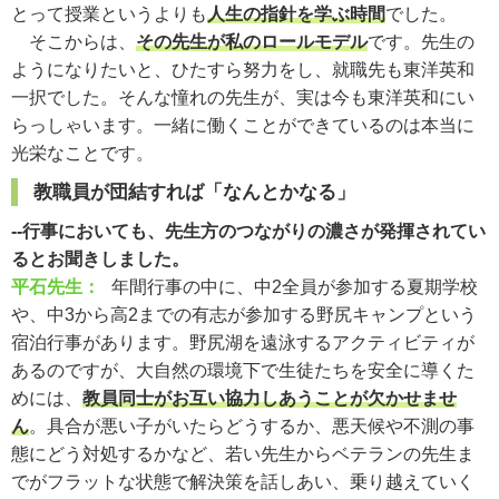
とって授業というよりも
人生の指針を学ぶ時間
でした。
そこからは、
その先生が私のロールモデル
です。先生の
ようになりたいと、ひたすら努力をし、就職先も東洋英和
一択でした。そんな憧れの先生が、実は今も東洋英和にい
らっしゃいます。一緒に働くことができているのは本当に
光栄なことです。
教職員が団結すれば「なんとかなる」
--行事においても、先生方のつながりの濃さが発揮されてい
るとお聞きしました。
平石先生：
年間行事の中に、中2全員が参加する夏期学校
や、中3から高2までの有志が参加する野尻キャンプという
宿泊行事があります。野尻湖を遠泳するアクティビティが
あるのですが、大自然の環境下で生徒たちを安全に導くた
めには、
教員同士がお互い協力しあうことが欠かせませ
ん
。具合が悪い子がいたらどうするか、悪天候や不測の事
態にどう対処するかなど、若い先生からベテランの先生ま
でがフラットな状態で解決策を話しあい、乗り越えていく