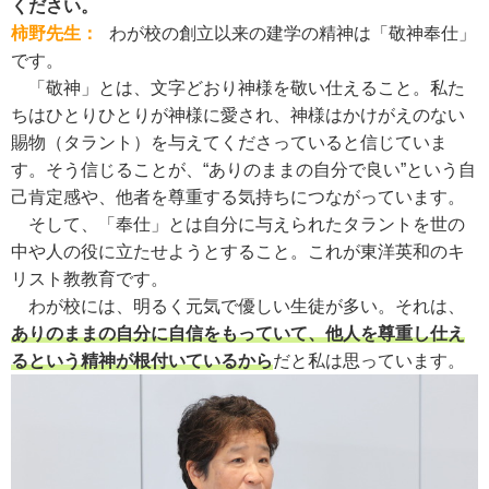
ください。
柿野先生：
わが校の創立以来の建学の精神は「敬神奉仕」
です。
「敬神」とは、文字どおり神様を敬い仕えること。私た
ちはひとりひとりが神様に愛され、神様はかけがえのない
賜物（タラント）を与えてくださっていると信じていま
す。そう信じることが、“ありのままの自分で良い”という自
己肯定感や、他者を尊重する気持ちにつながっています。
そして、「奉仕」とは自分に与えられたタラントを世の
中や人の役に立たせようとすること。これが東洋英和のキ
リスト教教育です。
わが校には、明るく元気で優しい生徒が多い。それは、
ありのままの自分に自信をもっていて、他人を尊重し仕え
るという精神が根付いているから
だと私は思っています。