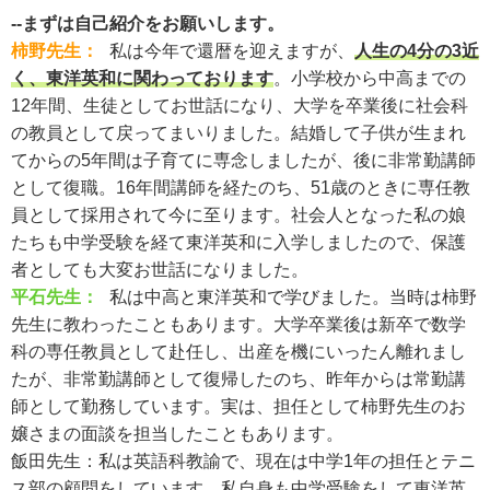
--まずは自己紹介をお願いします。
柿野先生：
私は今年で還暦を迎えますが、
人生の4分の3近
く、東洋英和に関わっております
。小学校から中高までの
12年間、生徒としてお世話になり、大学を卒業後に社会科
の教員として戻ってまいりました。結婚して子供が生まれ
てからの5年間は子育てに専念しましたが、後に非常勤講師
として復職。16年間講師を経たのち、51歳のときに専任教
員として採用されて今に至ります。社会人となった私の娘
たちも中学受験を経て東洋英和に入学しましたので、保護
者としても大変お世話になりました。
平石先生：
私は中高と東洋英和で学びました。当時は柿野
先生に教わったこともあります。大学卒業後は新卒で数学
科の専任教員として赴任し、出産を機にいったん離れまし
たが、非常勤講師として復帰したのち、昨年からは常勤講
師として勤務しています。実は、担任として柿野先生のお
嬢さまの面談を担当したこともあります。
飯田先生：
私は英語科教諭で、現在は中学1年の担任とテニ
ス部の顧問をしています。私自身も中学受験をして東洋英