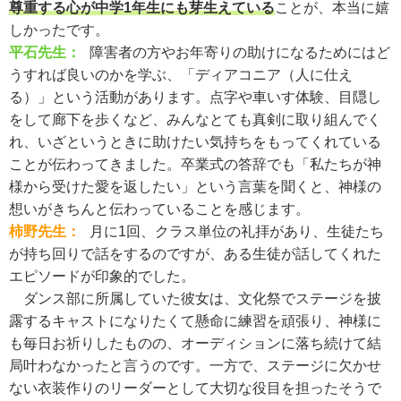
尊重する心が中学1年生にも芽生えている
ことが、本当に嬉
しかったです。
平石先生：
障害者の方やお年寄りの助けになるためにはど
うすれば良いのかを学ぶ、「ディアコニア（人に仕え
る）」という活動があります。点字や車いす体験、目隠し
をして廊下を歩くなど、みんなとても真剣に取り組んでく
れ、いざというときに助けたい気持ちをもってくれている
ことが伝わってきました。卒業式の答辞でも「私たちが神
様から受けた愛を返したい」という言葉を聞くと、神様の
想いがきちんと伝わっていることを感じます。
柿野先生：
月に1回、クラス単位の礼拝があり、生徒たち
が持ち回りで話をするのですが、ある生徒が話してくれた
エピソードが印象的でした。
ダンス部に所属していた彼女は、文化祭でステージを披
露するキャストになりたくて懸命に練習を頑張り、神様に
も毎日お祈りしたものの、オーディションに落ち続けて結
局叶わなかったと言うのです。一方で、ステージに欠かせ
ない衣装作りのリーダーとして大切な役目を担ったそうで