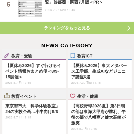
覧」首都圏・関西7月版＜PR＞
2026.7.27 Mon 13:46
ランキングをもっと見る
NEWS CATEGORY
教育・受験
教育ICT
【夏休み2026】すぐ行けるイ
【夏休み2026】東大メタバー
ベント情報おまとめ便＜8/9-
ス工学部、生成AIなどジュニ
15開催＞
ア講座6選
2026.8.7 Fri 19:45
2026.7.30 Thu 11:15
教育イベント
生活・健康
東京都市大「科学体験教室」
【高校野球2026夏】第3日朝
24の実験企画…小中向け9/6
の部は東海大甲府が勝利、午
後の部で八幡商と健大高崎が
2026.8.7 Fri 18:15
激突
2026.8.7 Fri 12:45