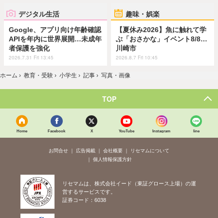
デジタル生活
趣味・娯楽
Google、アプリ向け年齢確認
【夏休み2026】魚に触れて学
APIを年内に世界展開…未成年
ぶ「おさかな」イベント8/8…
者保護を強化
川崎市
2026.7.31 Fri 13:45
2026.8.7 Fri 10:45
ホーム
›
教育・受験
›
小学生
›
記事
›
写真・画像
TOP
Home
Facebook
X
YouTube
Instagram
line
お問合せ
広告掲載
会社概要
リセマムについて
個人情報保護方針
リセマムは、株式会社イード（東証グロース上場）の運
営するサービスです。
証券コード：6038