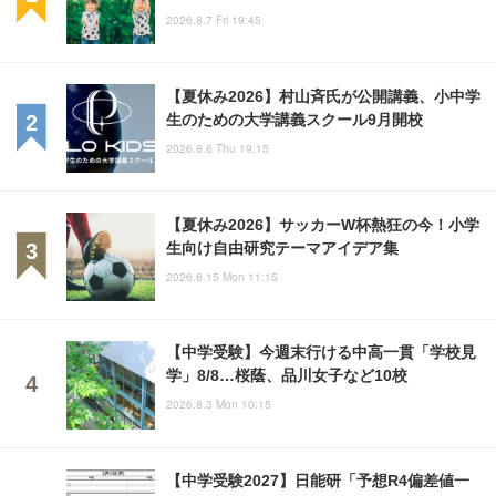
2026.8.7 Fri 19:45
【夏休み2026】村山斉氏が公開講義、小中学
生のための大学講義スクール9月開校
2026.8.6 Thu 19:15
【夏休み2026】サッカーW杯熱狂の今！小学
生向け自由研究テーマアイデア集
2026.6.15 Mon 11:15
【中学受験】今週末行ける中高一貫「学校見
学」8/8…桜蔭、品川女子など10校
2026.8.3 Mon 10:15
【中学受験2027】日能研「予想R4偏差値一