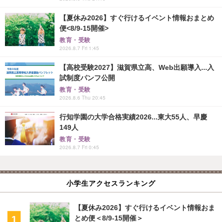
【夏休み2026】すぐ行けるイベント情報おまとめ
便<8/9-15開催>
教育・受験
2026.8.7 Fri 1:45
【高校受験2027】滋賀県立高、Web出願導入...入
試制度パンフ公開
教育・受験
2026.8.6 Thu 20:45
行知学園の大学合格実績2026...東大55人、早慶
149人
教育・受験
2026.8.7 Fri 0:45
小学生アクセスランキング
【夏休み2026】すぐ行けるイベント情報おま
とめ便＜8/9-15開催＞