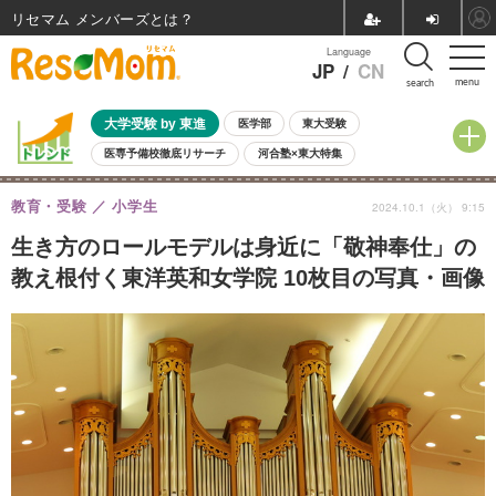
リセマム メンバーズ
Language
JP
/
CN
menu
search
大学受験 by 東進
医学部
東大受験
医専予備校徹底リサーチ
河合塾×東大特集
親子で考える大学選び
高校受験
中学受験
小学校受験
教育・受験
小学生
2024.10.1（火） 9:15
共通テスト
夏休み
8月開催学校説明会・相談会
8月開催イベント・WS
全国公立高校 過去問
人気記事
生き方のロールモデルは身近に「敬神奉仕」の
自由研究教材（小学生向け）
自由研究教材（中学生向け）
ランキング
教え根付く東洋英和女学院 10枚目の写真・画像