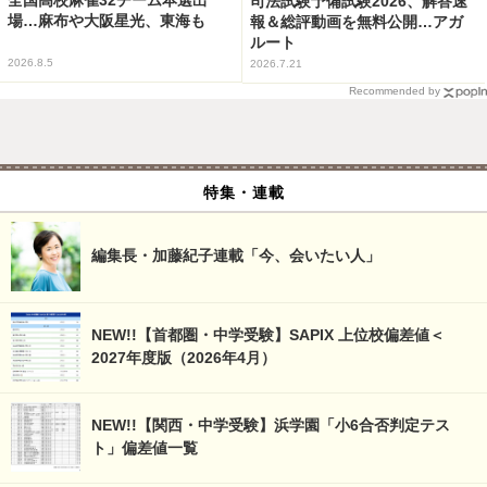
司法試験予備試験2026、解答速
場…麻布や大阪星光、東海も
報＆総評動画を無料公開…アガ
ルート
2026.8.5
2026.7.21
Recommended by
特集・連載
編集長・加藤紀子連載「今、会いたい人」
NEW!!【首都圏・中学受験】SAPIX 上位校偏差値＜
2027年度版（2026年4月）
NEW!!【関西・中学受験】浜学園「小6合否判定テス
ト」偏差値一覧