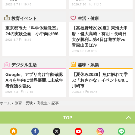
2026.8.7 Fri 19:45
2026.7.30 Thu 11:15
教育イベント
生活・健康
東京都市大「科学体験教室」
【高校野球2026夏】東海大甲
24の実験企画…小中向け9/6
府・健大高崎・有明・長崎日
大が勝利…第4日は遊学館vs
2026.8.7 Fri 18:15
青森山田ほか
2026.8.8 Sat 9:52
デジタル生活
趣味・娯楽
Google、アプリ向け年齢確認
【夏休み2026】魚に触れて学
APIを年内に世界展開…未成年
ぶ「おさかな」イベント8/8…
者保護を強化
川崎市
2026.7.31 Fri 13:45
2026.8.7 Fri 10:45
ホーム
›
教育・受験
›
高校生
›
記事
TOP