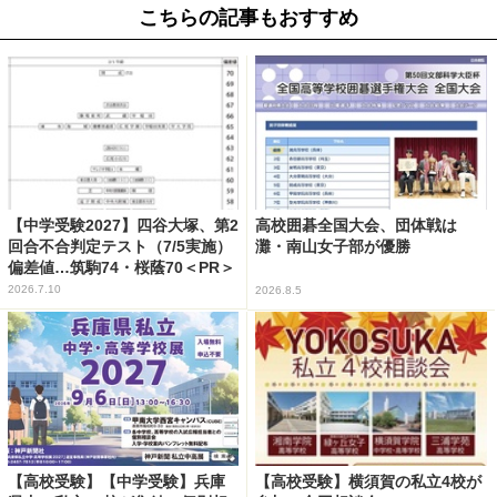
こちらの記事もおすすめ
【中学受験2027】四谷大塚、第2
高校囲碁全国大会、団体戦は
回合不合判定テスト（7/5実施）
灘・南山女子部が優勝
偏差値…筑駒74・桜蔭70＜PR＞
2026.7.10
2026.8.5
【高校受験】【中学受験】兵庫
【高校受験】横須賀の私立4校が