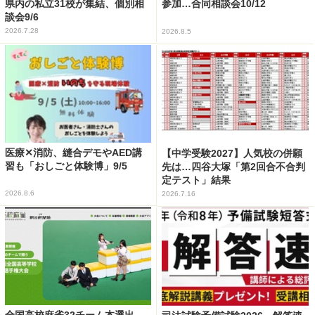
県内の私立31校が集結、個別相
参加…合同相談会10/12
談会9/6
2026.7.28
2026.8.5
医療✕消防、縫合デモやAED講
【中学受験2027】人気校の併願
習も「おしごと体験博」9/5
先は…四谷大塚「第2回合不合判
定テスト」結果
2026.8.6
2026.7.16
全国高校麻雀32チーム本選出