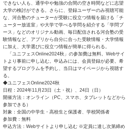
できない人も、通学中や勉強の合間の空き時間などに志望
大学の検討ができる。さらに、登録ユーザーのみ視聴可能
な、河合塾のチューターが受験に役立つ情報を届ける「チ
ューター放送室」や大学で学べる学問を紹介する「学問ブ
ース」などのオリジナル動画、毎日配信される河合塾の受
験情報など、アプリから自分に合った受験情報・大学情報
に加え、大学選びに役立つ情報が簡単に得られる。
「ユニフェスOnline2024秋」の参加費は無料。Webサイ
トより事前に申し込む。申込みには、会員登録が必要。希
望するプログラムを予約し、当日はマイページから視聴す
る。
◆ユニフェスOnline2024秋
日程：2024年11月23日（土・祝）、24日（日）
開催方法：オンライン（PC、スマホ、タブレットなどから
参加できる）
対象：全国の中学生・高校生と保護者、学校関係者
参加費：無料
申込方法：Webサイトより申し込む ※定員に達し次第締め