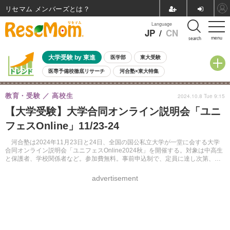
リセマム メンバーズ
Language
JP
/
CN
menu
search
大学受験 by 東進
医学部
東大受験
医専予備校徹底リサーチ
河合塾×東大特集
親子で考える大学選び
高校受験
中学受験
小学校受験
教育・受験
高校生
2024.10.8 Tue 9:15
共通テスト
夏休み
8月開催学校説明会・相談会
【大学受験】大学合同オンライン説明会「ユニ
8月開催イベント・WS
全国公立高校 過去問
人気記事
フェスOnline」11/23-24
自由研究教材（小学生向け）
自由研究教材（中学生向け）
ランキング
河合塾は2024年11月23日と24日、全国の国公私立大学が一堂に会する大学
合同オンライン説明会「ユニフェスOnline2024秋」を開催する。対象は中高生
と保護者、学校関係者など。参加費無料。事前申込制で、定員に達し次第、締
め切る。
advertisement