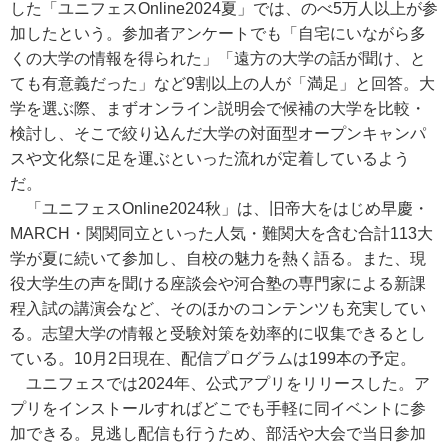
した「ユニフェスOnline2024夏」では、のべ5万人以上が参
加したという。参加者アンケートでも「自宅にいながら多
くの大学の情報を得られた」「遠方の大学の話が聞け、と
ても有意義だった」など9割以上の人が「満足」と回答。大
学を選ぶ際、まずオンライン説明会で候補の大学を比較・
検討し、そこで絞り込んだ大学の対面型オープンキャンパ
スや文化祭に足を運ぶといった流れが定着しているよう
だ。
「ユニフェスOnline2024秋」は、旧帝大をはじめ早慶・
MARCH・関関同立といった人気・難関大を含む合計113大
学が夏に続いて参加し、自校の魅力を熱く語る。また、現
役大学生の声を聞ける座談会や河合塾の専門家による新課
程入試の講演会など、そのほかのコンテンツも充実してい
る。志望大学の情報と受験対策を効率的に収集できるとし
ている。10月2日現在、配信プログラムは199本の予定。
ユニフェスでは2024年、公式アプリをリリースした。ア
プリをインストールすればどこでも手軽に同イベントに参
加できる。見逃し配信も行うため、部活や大会で当日参加