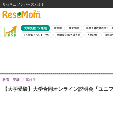
リセマム メンバーズ
大学受験 by 東進
医学部
東大受験
医専予備校徹底リサー
8月開催イベント・WS
全国公立高校 過去問
人気記事
自由研
教育・受験
高校生
【大学受験】大学合同オンライン説明会「ユニフェスOn