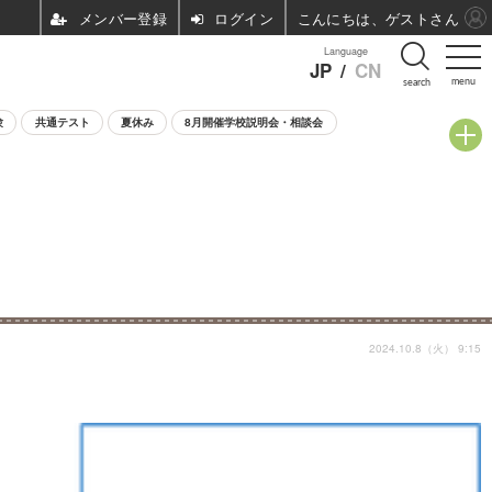
ログイン
こんにちは、ゲストさん
Language
JP
/
CN
menu
search
験
共通テスト
夏休み
8月開催学校説明会・相談会
2024.10.8（火） 9:15