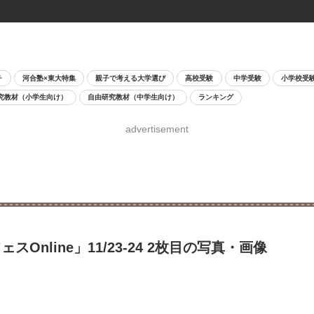
チ
河合塾×東大特集
親子で考える大学選び
高校受験
中学受験
小学校受
究教材（小学生向け）
自由研究教材（中学生向け）
ランキング
advertisement
line」11/23-24 2枚目の写真・画像