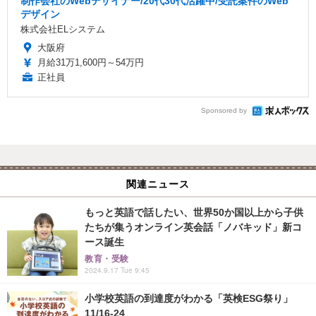
制作会社のWebデザイナー/20代30代活躍中/受託案件のWeb
デザイン
株式会社ELシステム
大阪府
月給31万1,600円～54万円
正社員
Sponsored by
関連ニュース
もっと英語で話したい、世界50か国以上から子供
たちが集うオンライン英会話「ノバキッド」新コ
ース誕生
教育・受験
2024.9.17 Tue 9:45
小学校英語の到達度がわかる「英検ESG祭り」
11/16-24