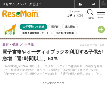
リセマム メンバーズ
Language
JP
/
CN
menu
search
大学受験 by 東進
医学部
東大受験
医専予備校徹底リサーチ
河合塾×東大特集
親子で考える大学選び
高校受験
中学受験
小学校受験
教育・受験
小学生
2024.10.9 Wed 13:15
共通テスト
夏休み
8月開催学校説明会・相談会
電子書籍やオーディオブックを利用する子供が
8月開催イベント・WS
全国公立高校 過去問
人気記事
急増「週1時間以上」53％
自由研究教材（小学生向け）
自由研究教材（中学生向け）
ランキング
Novakidは2024年10月8日、「スクリーンタイムの意識調査」の結果を発表
した。保護者の約半数が、オンライン学習は子供の学習に有益と感じており、
「自分のペースで学ぶ機会と自主性の向上」「通学時間と費用の節約」「必要
に応じて何度でも教材を見直すことができる」ことなどを評価していることが
わかった。
advertisement