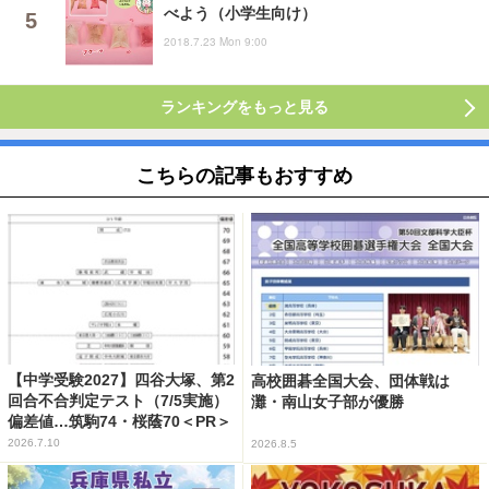
べよう（小学生向け）
2018.7.23 Mon 9:00
ランキングをもっと見る
こちらの記事もおすすめ
【中学受験2027】四谷大塚、第2
高校囲碁全国大会、団体戦は
回合不合判定テスト（7/5実施）
灘・南山女子部が優勝
偏差値…筑駒74・桜蔭70＜PR＞
2026.7.10
2026.8.5