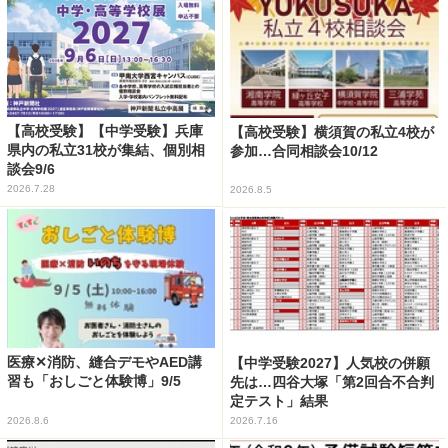
【高校受験】【中学受験】兵庫
【高校受験】横須賀の私立4校が
県内の私立31校が集結、個別相
参加…合同相談会10/12
談会9/6
2026.7.28
2026.8.5
医療✕消防、縫合デモやAED講
【中学受験2027】人気校の併願
習も「おしごと体験博」9/5
先は…四谷大塚「第2回合不合判
定テスト」結果
2026.8.6
2026.7.16