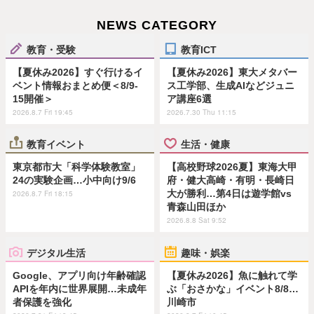
NEWS CATEGORY
教育・受験
教育ICT
【夏休み2026】すぐ行けるイ
【夏休み2026】東大メタバー
ベント情報おまとめ便＜8/9-
ス工学部、生成AIなどジュニ
15開催＞
ア講座6選
2026.8.7 Fri 19:45
2026.7.30 Thu 11:15
教育イベント
生活・健康
東京都市大「科学体験教室」
【高校野球2026夏】東海大甲
24の実験企画…小中向け9/6
府・健大高崎・有明・長崎日
大が勝利…第4日は遊学館vs
2026.8.7 Fri 18:15
青森山田ほか
2026.8.8 Sat 9:52
デジタル生活
趣味・娯楽
Google、アプリ向け年齢確認
【夏休み2026】魚に触れて学
APIを年内に世界展開…未成年
ぶ「おさかな」イベント8/8…
者保護を強化
川崎市