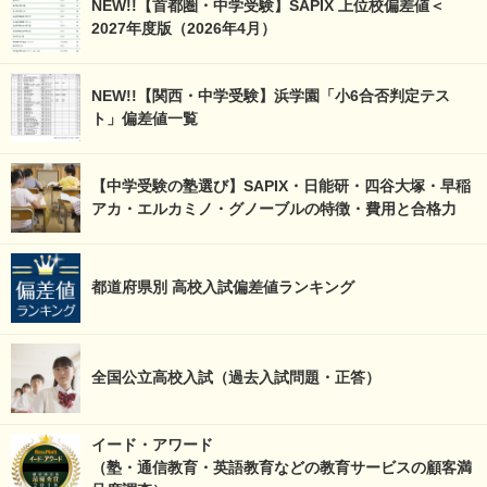
NEW!!【首都圏・中学受験】SAPIX 上位校偏差値＜
2027年度版（2026年4月）
NEW!!【関西・中学受験】浜学園「小6合否判定テス
ト」偏差値一覧
【中学受験の塾選び】SAPIX・日能研・四谷大塚・早稲
アカ・エルカミノ・グノーブルの特徴・費用と合格力
都道府県別 高校入試偏差値ランキング
全国公立高校入試（過去入試問題・正答）
イード・アワード
（塾・通信教育・英語教育などの教育サービスの顧客満