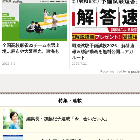
全国高校麻雀32チーム本選出
司法試験予備試験2026、解答速
場…麻布や大阪星光、東海も
報＆総評動画を無料公開…アガ
ルート
2026.8.5
2026.7.21
Recommended by
特集・連載
編集長・加藤紀子連載「今、会いたい人」