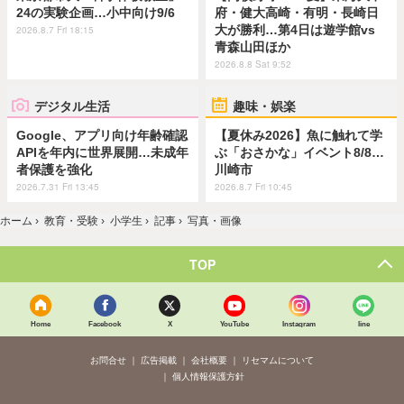
24の実験企画…小中向け9/6
府・健大高崎・有明・長崎日
大が勝利…第4日は遊学館vs
2026.8.7 Fri 18:15
青森山田ほか
2026.8.8 Sat 9:52
デジタル生活
趣味・娯楽
Google、アプリ向け年齢確認
【夏休み2026】魚に触れて学
APIを年内に世界展開…未成年
ぶ「おさかな」イベント8/8…
者保護を強化
川崎市
2026.7.31 Fri 13:45
2026.8.7 Fri 10:45
ホーム
›
教育・受験
›
小学生
›
記事
›
写真・画像
TOP
Home
Facebook
X
YouTube
Instagram
line
お問合せ
広告掲載
会社概要
リセマムについて
個人情報保護方針