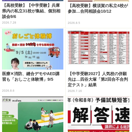
【高校受験】【中学受験】兵庫
【高校受験】横須賀の私立4校が
県内の私立31校が集結、個別相
参加…合同相談会10/12
談会9/6
2026.7.28
2026.8.5
医療✕消防、縫合デモやAED講
【中学受験2027】人気校の併願
習も「おしごと体験博」9/5
先は…四谷大塚「第2回合不合判
定テスト」結果
2026.8.6
2026.7.16