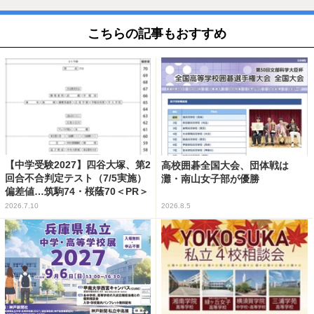
こちらの記事もおすすめ
【中学受験2027】四谷大塚、第2
高校囲碁全国大会、団体戦は
回合不合判定テスト（7/5実施）
灘・南山女子部が優勝
偏差値…筑駒74・桜蔭70＜PR＞
2026.7.10
2026.8.5