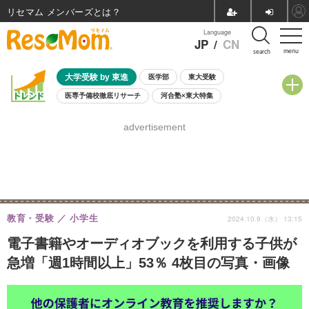
リセマム メンバーズ
Language
JP
/
CN
menu
search
大学受験 by 東進
医学部
東大受験
医専予備校徹底リサーチ
河合塾×東大特集
親子で考える大学選び
高校受験
中学受験
小学校受験
advertisement
共通テスト
夏休み
8月開催学校説明会・相談会
8月開催イベント・WS
全国公立高校 過去問
人気記事
自由研究教材（小学生向け）
自由研究教材（中学生向け）
ランキング
教育・受験
小学生
2024.10.9（水） 13:15
電子書籍やオーディオブックを利用する子供が
急増「週1時間以上」53％ 4枚目の写真・画像