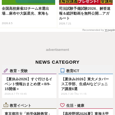
全国高校麻雀32チーム本選出
司法試験予備試験2026、解答速
場…麻布や大阪星光、東海も
報＆総評動画を無料公開…アガ
ルート
2026.8.5
2026.7.21
Recommended by
advertisement
NEWS CATEGORY
教育・受験
教育ICT
【夏休み2026】すぐ行けるイ
【夏休み2026】東大メタバー
ベント情報おまとめ便＜8/9-
ス工学部、生成AIなどジュニ
15開催＞
ア講座6選
2026.8.7 Fri 19:45
2026.7.30 Thu 11:15
教育イベント
生活・健康
東京都市大「科学体験教室」
【高校野球2026夏】東海大甲