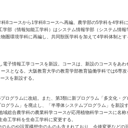
科8コースから1学科8コースへ再編。農学部の5学科を4学科
工学部（情報知能工学科）はシステム情報学部（システム情報
生物圏環境学科に再編し、共同獣医学科を加えて4学科体制と
電子情報工学コースを新設。コースは、新設のコースをあわ
コースとなる。大阪教育大学の教育学部教育協働学科では6専攻
コースを新設する。
16プログラムに改組。また、第3類に新プログラム「多文化・
プログラム」を廃止し、「半導体システムプログラム」を新設
地域総合農学科の農業科学コースが応用植物科学コースに名称
生命工学科を生命工学科に変更する。
請中のものや設置構想中のものも含まれており、今後変更など