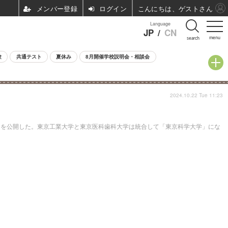
ログイン
こんにちは、ゲストさん
Language
JP
/
CN
menu
search
験
共通テスト
夏休み
8月開催学校説明会・相談会
2024.10.22 Tue 11:23
覧」を公開した。東京工業大学と東京医科歯科大学は統合して「東京科学大学」にな