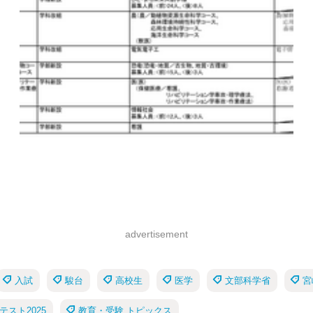
advertisement
入試
駿台
高校生
医学
文部科学省
宮
スト2025
教育・受験 トピックス