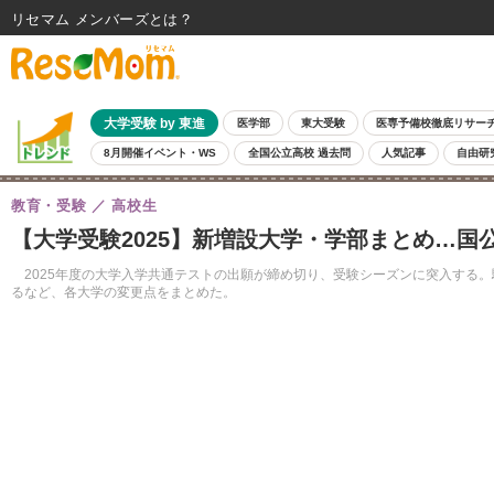
リセマム メンバーズ
大学受験 by 東進
医学部
東大受験
医専予備校徹底リサー
8月開催イベント・WS
全国公立高校 過去問
人気記事
自由研
教育・受験
高校生
【大学受験2025】新増設大学・学部まとめ…国
2025年度の大学入学共通テストの出願が締め切り、受験シーズンに突入する。駿
るなど、各大学の変更点をまとめた。