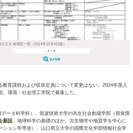
 国公立大 新増設一覧（2024年10月4日版）
全 3 枚
拡大写真
る教育課程および収容定員について変更はない。2024年度入
院、環境・社会理工学院で募集した。
報データ科学科）、筑波技術大学の共生社会創成学部（視覚障
を新設
。地球科学の基礎のほか、古生物学や地質学を中心に
ーション学専攻）、山口県立大学の国際文化学部情報社会学