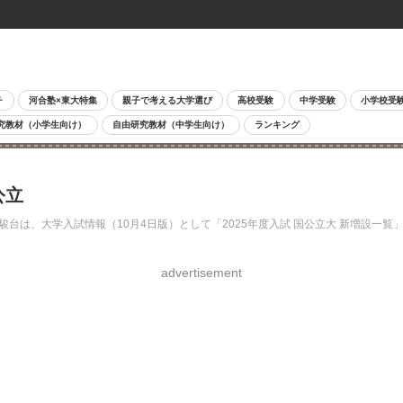
チ
河合塾×東大特集
親子で考える大学選び
高校受験
中学受験
小学校受
究教材（小学生向け）
自由研究教材（中学生向け）
ランキング
公立
台は、大学入試情報（10月4日版）として「2025年度入試 国公立大 新増設一
advertisement