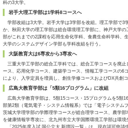
科の3大学。
岩手大理工学部は1学科8コースへ
学部改組は3大学。岩手大学は3学部を改組。理工学部で3学
か、秋田大学の理工学部は総合環境理工学部に、神戸大学の
部がこれまでの2課程を応用生命化学科、食農生命科学科、
大学のシステムデザイン学部も学科改組を行う。
大阪教育大は6専攻から3専攻へ
三重大学工学部の総合工学科では、総合工学コースを廃止し
ース、応用化学コース、建築学コース、情報工学コースの6
により、入学定員を増員し、創生学修コースおよびDX共創
広島大教育学部は「5類16プログラム」に改組
広島大学教育学部は、5類15コース・15プログラムを5類
部第2類（電気電子・システム情報系）では「電子システム
茨城大学理学部の学際理学コースが総合理学コース、農学部
を健康情報学専攻に、北九州市立大学国際環境工学部は環境
「2025年度入試 国公立大 新増設一覧」は、現在認可申