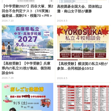
【中学受験2027】四谷大塚、第2
高校囲碁全国大会、団体戦は
回合不合判定テスト（7/5実施）
灘・南山女子部が優勝
偏差値…筑駒74・桜蔭70＜PR＞
2026.7.10
2026.8.5
【高校受験】【中学受験】兵庫
【高校受験】横須賀の私立4校が
県内の私立31校が集結、個別相
参加…合同相談会10/12
談会9/6
2026.7.28
2026.8.5