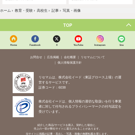
ホーム
›
教育・受験
›
高校生
›
記事
›
写真・画像
TOP
Home
Facebook
X
YouTube
Instagram
line
お問合せ
広告掲載
会社概要
リセマムについて
個人情報保護方針
リセマムは、株式会社イード（東証グロース上場）の運
営するサービスです。
証券コード：6038
株式会社イードは、個人情報の適切な取扱いを行う事業
者に対して付与されるプライバシーマークの付与認定を
受けています。
紹介した商品/サービスを購入、契約した場合に、
売上の一部が弊社サイトに還元されることがあります。
当サイトに掲載の記事・見出し・写真・画像の無断転載を禁じます。