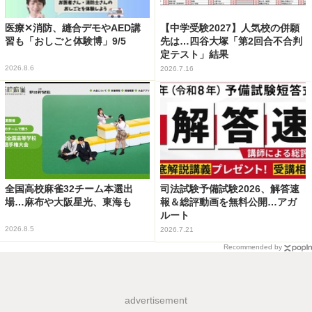
医療✕消防、縫合デモやAED講
【中学受験2027】人気校の併願
習も「おしごと体験博」9/5
先は…四谷大塚「第2回合不合判
定テスト」結果
2026.8.6
2026.7.16
全国高校麻雀32チーム本選出
司法試験予備試験2026、解答速
場…麻布や大阪星光、東海も
報＆総評動画を無料公開…アガ
ルート
2026.8.5
2026.7.21
Recommended by
advertisement