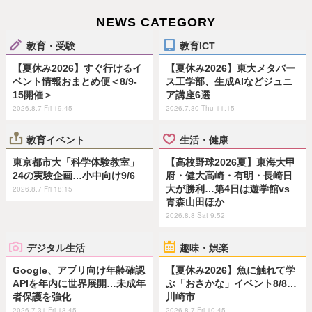
NEWS CATEGORY
教育・受験
教育ICT
【夏休み2026】すぐ行けるイ
【夏休み2026】東大メタバー
ベント情報おまとめ便＜8/9-
ス工学部、生成AIなどジュニ
15開催＞
ア講座6選
2026.8.7 Fri 19:45
2026.7.30 Thu 11:15
教育イベント
生活・健康
東京都市大「科学体験教室」
【高校野球2026夏】東海大甲
24の実験企画…小中向け9/6
府・健大高崎・有明・長崎日
大が勝利…第4日は遊学館vs
2026.8.7 Fri 18:15
青森山田ほか
2026.8.8 Sat 9:52
デジタル生活
趣味・娯楽
Google、アプリ向け年齢確認
【夏休み2026】魚に触れて学
APIを年内に世界展開…未成年
ぶ「おさかな」イベント8/8…
者保護を強化
川崎市
2026.7.31 Fri 13:45
2026.8.7 Fri 10:45