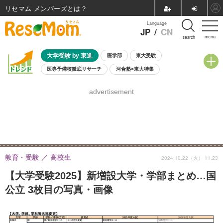
リセマム メンバーズ
Language
JP
/
CN
menu
search
大学受験 by 東進
医学部
東大受験
医専予備校徹底リサーチ
河合塾×東大特集
親子で考える大学選び
高校受験
中学受験
小学校受験
advertisement
共通テスト
夏休み
8月開催学校説明会・相談会
8月開催イベント・WS
全国公立高校 過去問
人気記事
自由研究教材（小学生向け）
自由研究教材（中学生向け）
ランキング
教育・受験
高校生
2024.10.22（火） 11:23
【大学受験2025】新増設大学・学部まとめ…国
公立 3枚目の写真・画像