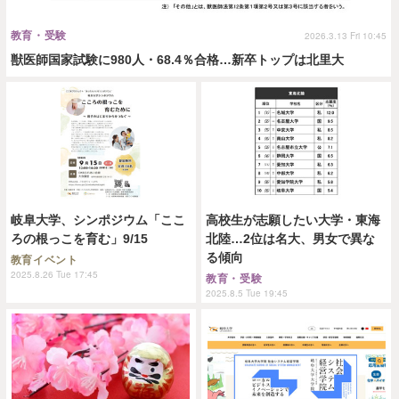
教育・受験
2026.3.13 Fri 10:45
獣医師国家試験に980人・68.4％合格…新卒トップは北里大
岐阜大学、シンポジウム「ここ
高校生が志願したい大学・東海
ろの根っこを育む」9/15
北陸…2位は名大、男女で異な
る傾向
教育イベント
2025.8.26 Tue 17:45
教育・受験
2025.8.5 Tue 19:45