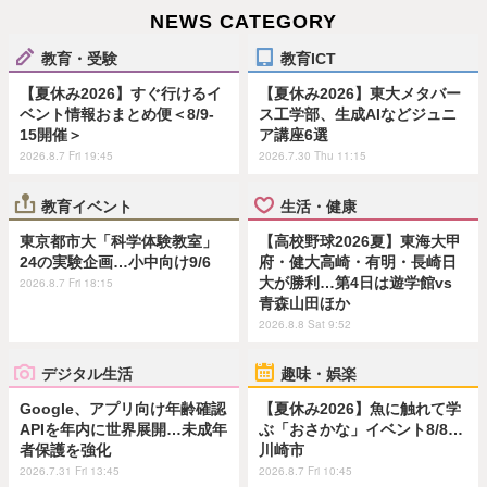
NEWS CATEGORY
教育・受験
教育ICT
【夏休み2026】すぐ行けるイ
【夏休み2026】東大メタバー
ベント情報おまとめ便＜8/9-
ス工学部、生成AIなどジュニ
15開催＞
ア講座6選
2026.8.7 Fri 19:45
2026.7.30 Thu 11:15
教育イベント
生活・健康
東京都市大「科学体験教室」
【高校野球2026夏】東海大甲
24の実験企画…小中向け9/6
府・健大高崎・有明・長崎日
大が勝利…第4日は遊学館vs
2026.8.7 Fri 18:15
青森山田ほか
2026.8.8 Sat 9:52
デジタル生活
趣味・娯楽
Google、アプリ向け年齢確認
【夏休み2026】魚に触れて学
APIを年内に世界展開…未成年
ぶ「おさかな」イベント8/8…
者保護を強化
川崎市
2026.7.31 Fri 13:45
2026.8.7 Fri 10:45