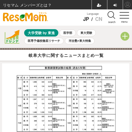
リセマム メンバーズ
Language
JP
/
CN
menu
search
大学受験 by 東進
医学部
東大受験
医専予備校徹底リサーチ
河合塾×東大特集
親子で考える大学選び
高校受験
中学受験
小学校受験
岐阜大学に関するニュースまとめ一覧
共通テスト
夏休み
8月開催学校説明会・相談会
8月開催イベント・WS
全国公立高校 過去問
人気記事
自由研究教材（小学生向け）
自由研究教材（中学生向け）
ランキング