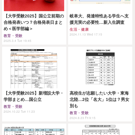
【大学受験2025】国公立前期の
岐阜大、発達特性ある学生へ支
合格発表いつ？合格発表日まと
援充実の必要性…新入生調査
め＜医学部編＞
生活・健康
2024.11.13 Wed 17:15
教育・受験
2025.3.4 Tue 19:45
【大学受験2025】新増設大学・
高校生が志願したい大学・東海
学部まとめ…国公立
北陸…2位「名大」1位は？男女
別も
教育・受験
2024.10.22 Tue 11:23
教育・受験
2024.8.23 Fri 9:15