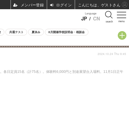
ログイン
こんにちは、ゲストさん
Language
JP
/
CN
menu
search
験
共通テスト
夏休み
8月開催学校説明会・相談会
2024.10.24 Thu 9:45
各日定員15名（計75名）。体験料6,000円と別途展望台入場料。11月1日正午