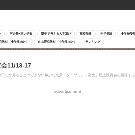
チ
河合塾×東大特集
親子で考える大学選び
高校受験
中学受験
小学校受
究教材（小学生向け）
自由研究教材（中学生向け）
ランキング
1/13-17
で数日しか見ることのできない希少な光景「ダイヤモンド富士」屋上観賞会を開催する。
advertisement