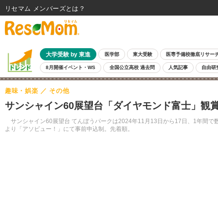
リセマム メンバーズ
大学受験 by 東進
医学部
東大受験
医専予備校徹底リサー
8月開催イベント・WS
全国公立高校 過去問
人気記事
自由研
趣味・娯楽
その他
サンシャイン60展望台「ダイヤモンド富士」観賞会1
サンシャイン60展望台 てんぼうパークは2024年11月13日から17日、1年間
より「アソビュー！」にて事前申込制。先着順。