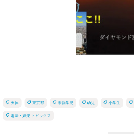
天体
東京都
未就学児
幼児
小学生
趣味・娯楽 トピックス