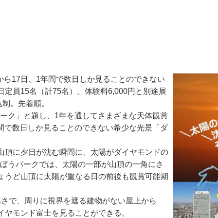
日から17日、1年間で数日しか見ることのできない
員15名（計75名）。体験料6,000円と別途展
込制。先着順。
パーク」と題し、1年を通してさまざまな天体観賞
年間で数日しか見ることのできない希少な光景「ダ
山頂に夕日が沈む瞬間に、太陽がダイヤモンドの
んぼうパークでは、太陽の一部が山頂の一角にさ
ょうど山頂に太陽が重なる日の前後も観賞可能期
高さで、周りに視界を遮る建物がない屋上から
イヤモンド富士を見ることができる。