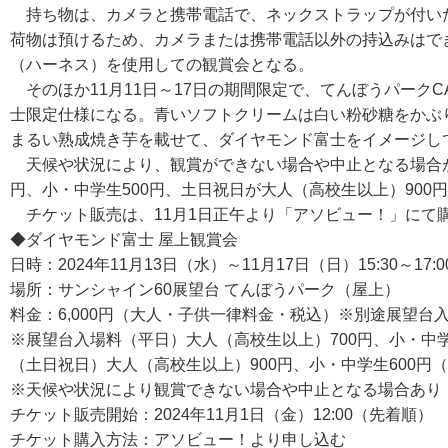
持ち物は、カメラと携帯電話で、ネックストラップが付いた
荷物は預けるため、カメラまたは携帯電話以外の持込みはで
（ハーネス）を使用しての観賞会となる。
そのほか11月11日～17日の期間限定で、てんぼうパークC
士限定仕様になる。青いソフトクリームは白い粉砂糖をかぶ
まるい熟成焼き芋を載せて、ダイヤモンド富士をイメージし
天候や状況により、観賞ができない場合や中止となる場合があ
円、小・中学生500円、土日祝日が大人（高校生以上）90
チケット販売は、11月1日正午より「アソビュー！」にて
◆ダイヤモンド富士 屋上観賞会
日時：2024年11月13日（水）～11月17日（日）15:30～1
場所：サンシャイン60展望台 てんぼうパーク（屋上）
料金：6,000円（大人・子供一律料金・税込）※別途展望台
※展望台入場料（平日）大人（高校生以上）700円、小・中
（土日祝日）大人（高校生以上）900円、小・中学生600円
※天候や状況により観賞できない場合や中止となる場合あり
チケット販売開始：2024年11月1日（金）12:00（先着順）
チケット購入方法：アソビュー！より申し込む