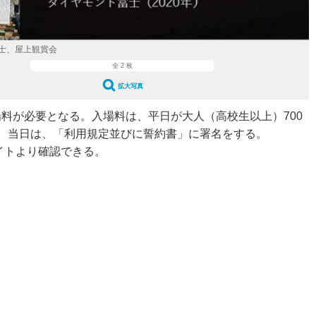
士、屋上観賞会
全 2 枚
拡大写真
料が必要となる。入場料は、平日が大人（高校生以上）700
料。当日は、「利用規定並びに誓約書」に署名をする。
イトより確認できる。