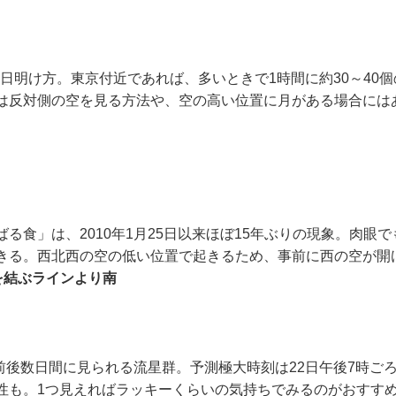
4日明け方。東京付近であれば、多いときで1時間に約30～40
は反対側の空を見る方法や、空の高い位置に月がある場合には
食」は、2010年1月25日以来ほぼ15年ぶりの現象。肉眼
きる。西北西の空の低い位置で起きるため、事前に西の空が開
を結ぶラインより南
前後数日間に見られる流星群。予測極大時刻は22日午後7時ごろ
性も。1つ見えればラッキーくらいの気持ちでみるのがおすす