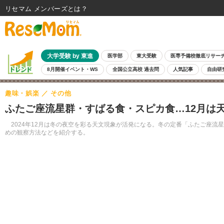
リセマム メンバーズ
大学受験 by 東進
医学部
東大受験
医専予備校徹底リサー
8月開催イベント・WS
全国公立高校 過去問
人気記事
自由研
趣味・娯楽
その他
ふたご座流星群・すばる食・スピカ食…12月は
2024年12月は冬の夜空を彩る天文現象が活発になる。冬の定番「ふたご座流
めの観察方法などを紹介する。