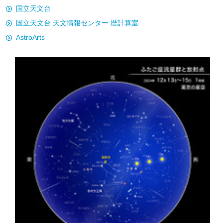
国立天文台
国立天文台 天文情報センター 暦計算室
AstroArts