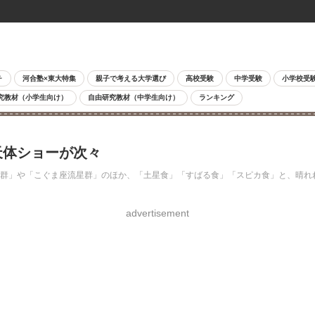
チ
河合塾×東大特集
親子で考える大学選び
高校受験
中学受験
小学校受
究教材（小学生向け）
自由研究教材（中学生向け）
ランキング
天体ショーが次々
星群」や「こぐま座流星群」のほか、「土星食」「すばる食」「スピカ食」と、晴
advertisement