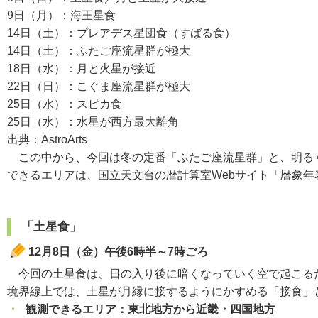
9日（月）：海王星食
14日（土）：プレアデス星団食（すばる食）
14日（土）：ふたご座流星群が極大
18日（水）：月と火星が接近
22日（日）：こぐま座流星群が極大
25日（水）：スピカ食
25日（水）：水星が西方最大離角
出典：AstroArts
この中から、今回は冬の定番「ふたご座流星群」と、明るく
できるエリアは、国立天文台の暦計算室Webサイト「暦象年
「土星食」
12月8日（金）午後6時半～7時ごろ
今回の土星食は、日の入り後に暗くなっていく空で起こるた
境界線上では、土星が月縁に接するようにかすめる「接食」
・
観測できるエリア：東北地方から近畿・四国地方