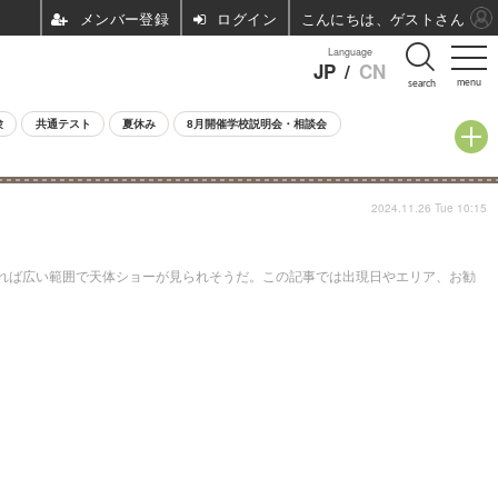
ログイン
こんにちは、ゲストさん
Language
JP
/
CN
menu
search
験
共通テスト
夏休み
8月開催学校説明会・相談会
2024.11.26 Tue 10:15
れれば広い範囲で天体ショーが見られそうだ。この記事では出現日やエリア、お勧