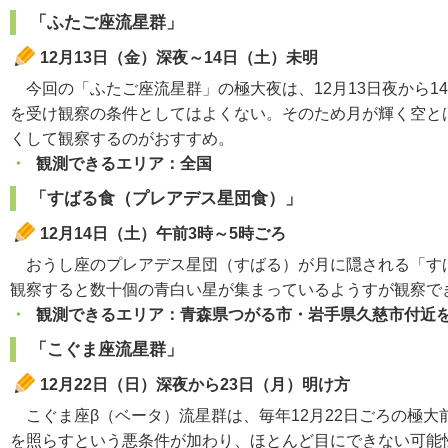
「ふたご座流星群」
12月13日（金）深夜～14日（土）未明
今回の「ふたご座流星群」の極大夜は、12月13日夜から1
を受け観察の条件としてはよくない。そのため月が輝く空と
くして観察するのがおすすめ。
・
観測できるエリア：全国
「すばる食（プレアデス星団食）」
12月14日（土）午前3時～5時ごろ
おうし座のプレアデス星団（すばる）が月に隠される「すばる
観察すると数十個の青白い星が集まっているようすが観察で
・
観測できるエリア：青森県つがる市・岩手県久慈市付近
「こぐま座流星群」
12月22日（日）深夜から23日（月）明け方
こぐま座β（ベータ）流星群は、毎年12月22日ごろの極大
を照らすという悪条件が加わり、ほとんど目にできない可能