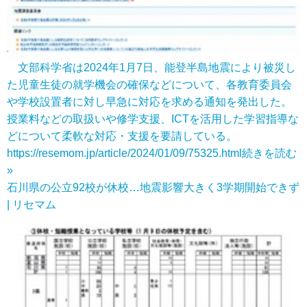
文部科学省は2024年1月7日、能登半島地震により被災し
た児童生徒の就学機会の確保などについて、各教育委員会
や学校設置者に対し早急に対応を求める通知を発出した。
授業料などの取扱いや修学支援、ICTを活用した学習指導な
どについて柔軟な対応・支援を要請している。
https://resemom.jp/article/2024/01/09/75325.html
続きを読む
»
石川県の公立92校が休校…地震影響大きく3学期開始できず
| リセマム