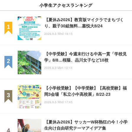
小学生アクセスランキング
【夏休み2026】教育版マイクラでまちづく
り、親子30組無料…嘉悦大8/24
2026.8.5 Wed 19:15
【中学受験】今週末行ける中高一貫「学校見
学」8/8…桜蔭、品川女子など10校
2026.8.3 Mon 10:15
【小学校受験】【中学受験】【高校受験】福
岡3会場「私立小中高校展」8/22-23
2026.8.5 Wed 17:45
【夏休み2026】サッカーW杯熱狂の今！小学
生向け自由研究テーマアイデア集