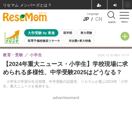
リセマム メンバーズ
Language
JP
/
CN
menu
search
大学受験 by 東進
医学部
東大受験
医専予備校徹底リサーチ
河合塾×東大特集
親子で考える大学選び
高校受験
中学受験
小学校受験
教育・受験
小学生
2024.12.30 Mon 10:15
共通テスト
夏休み
8月開催学校説明会・相談会
【2024年重大ニュース・小学生】学校現場に求
8月開催イベント・WS
全国公立高校 過去問
人気記事
められる多様性、中学受験2025はどうなる？
自由研究教材（小学生向け）
自由研究教材（中学生向け）
ランキング
小学生の学習や生活習慣、中学受験の話題等、リセマムが選ぶ2024年「小学
生」重大ニュースを発表する。
advertisement