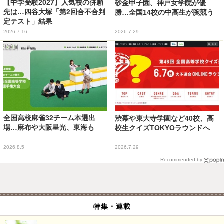
【中学受験2027】人気校の併願
砂金甲子園、神戸女学院が優
先は…四谷大塚「第2回合不合判
勝…全国14校の中高生が腕競う
定テスト」結果
2026.7.16
2026.7.29
全国高校麻雀32チーム本選出
渋幕や東大寺学園など40校、高
場…麻布や大阪星光、東海も
校生クイズTOKYOラウンドへ
2026.8.5
2026.7.29
Recommended by
特集・連載