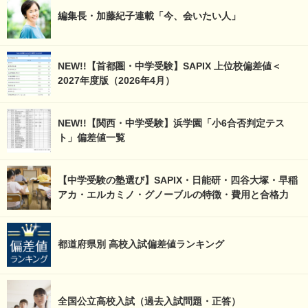
編集長・加藤紀子連載「今、会いたい人」
NEW!!【首都圏・中学受験】SAPIX 上位校偏差値＜
2027年度版（2026年4月）
NEW!!【関西・中学受験】浜学園「小6合否判定テス
ト」偏差値一覧
【中学受験の塾選び】SAPIX・日能研・四谷大塚・早稲
アカ・エルカミノ・グノーブルの特徴・費用と合格力
都道府県別 高校入試偏差値ランキング
全国公立高校入試（過去入試問題・正答）