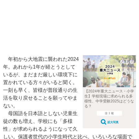
年初から大地震に襲われた2024
年。あれから1年が経とうとして
いるが、まだまだ厳しい環境下に
置かれている方々がいると聞く。
一刻も早く、皆様が普段通りの生
【2024年重大ニュース・小学
生】学校現場に求められる多
活を取り戻せることを願ってやま
様性、中学受験2025はどうな
ない。
る？
母国語を日本語としない児童生
全 1 枚
徒の数も増え、学校にも「多様
拡大写真
性」が求められるようになって久
しい。保護者世代の小学生時代と比べ、いろいろな場面で