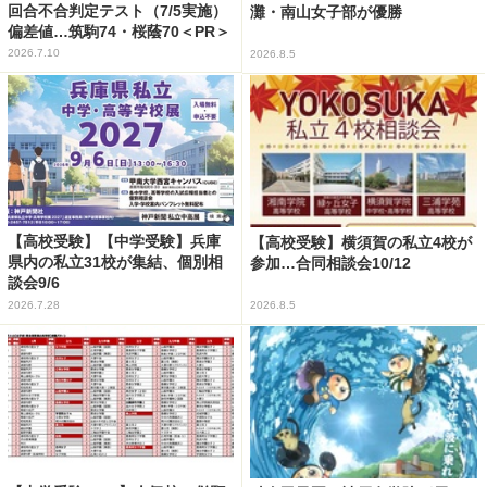
回合不合判定テスト（7/5実施）
灘・南山女子部が優勝
偏差値…筑駒74・桜蔭70＜PR＞
2026.7.10
2026.8.5
【高校受験】【中学受験】兵庫
【高校受験】横須賀の私立4校が
県内の私立31校が集結、個別相
参加…合同相談会10/12
談会9/6
2026.7.28
2026.8.5