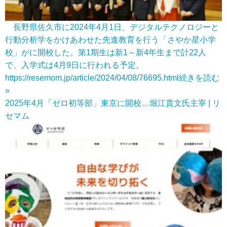
長野県佐久市に2024年4月1日、デジタルテクノロジーと
行動分析学をかけあわせた先進教育を行う「さやか星小学
校」がに開校した。第1期生は新1～新4年生まで計22人
で、入学式は4月9日に行われる予定。
https://resemom.jp/article/2024/04/08/76695.html
続きを読む
»
2025年4月「ゼロ初等部」東京に開校…堀江貴文氏主宰 | リ
セマム