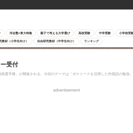
チ
河合塾×東大特集
親子で考える大学選び
高校受験
中学受験
小学校受
究教材（小学生向け）
自由研究教材（中学生向け）
ランキング
リー受付
ート動画選手権」が開催される。今回のテーマは「ポケトークを活用した外国語の勉
advertisement