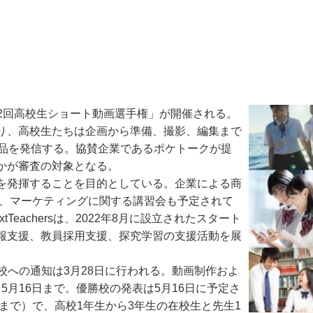
第2回高校生ショート動画選手権」が開催される。
り、高校生たちは企画から準備、撮影、編集まで
作品を発信する。協賛企業であるポケトークが提
かが審査の対象となる。
を発揮することを目的としている。企業による商
や動画、マーケティングに関する講習会も予定されて
eachersは、2022年8月に設立されたスタート
報支援、教員採用支援、探究学習の支援活動を展
場校への通知は3月28日に行われる。動画制作およ
ら5月16日まで。優勝校の発表は5月16日に予定さ
まで）で、高校1年生から3年生の在校生と先生1