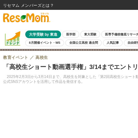
リセマム メンバーズ
大学受験 by 東進
医学部
東大受験
医専予備校徹底リサー
8月開催イベント・WS
全国公立高校 過去問
人気記事
自由研
教育イベント
高校生
「高校生ショート動画選手権」3/14までエント
2025年2月3日から3月14日まで、高校生を対象とした「第2回高校生ショ
公式SNSアカウントを活用して作品を発信する。