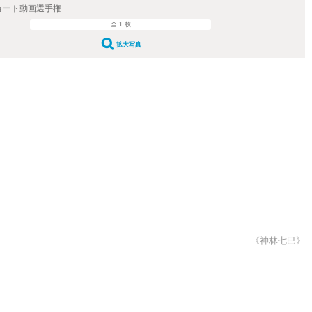
ョート動画選手権
全 1 枚
拡大写真
《神林七巳》