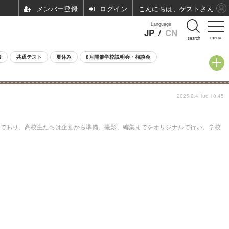
ログイン
こんにちは、ゲストさん
Language
JP
/
CN
menu
search
験
共通テスト
夏休み
8月開催学校説明会・相談会
2025.2.4 Tue 10:45
強」であり、高校生たちは企画から準備、撮影、編集までをオリジナルで行い、学校