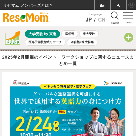
リセマム メンバーズ
Language
JP
/
CN
menu
search
大学受験 by 東進
医学部
東大受験
医専予備校徹底リサーチ
河合塾×東大特集
親子で考える大学選び
高校受験
中学受験
小学校受験
2025年2月開催のイベント・ワークショップに関するニュースま
共通テスト
夏休み
8月開催学校説明会・相談会
とめ一覧
8月開催イベント・WS
全国公立高校 過去問
人気記事
自由研究教材（小学生向け）
自由研究教材（中学生向け）
ランキング