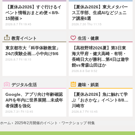
【夏休み2026】すぐ行けるイ
【夏休み2026】東大メタバー
ベント情報おまとめ便＜8/9-
ス工学部、生成AIなどジュニ
15開催＞
ア講座6選
2026.8.7 Fri 19:45
2026.7.30 Thu 11:15
教育イベント
生活・健康
東京都市大「科学体験教室」
【高校野球2026夏】第3日東
24の実験企画…小中向け9/6
海大甲府・健大高崎・有明・
長崎日大が勝利…第4日は遊学
2026.8.7 Fri 18:15
館vs青森山田ほか
2026.8.8 Sat 9:52
デジタル生活
趣味・娯楽
Google、アプリ向け年齢確認
【夏休み2026】魚に触れて学
APIを年内に世界展開…未成年
ぶ「おさかな」イベント8/8…
者保護を強化
川崎市
2026.7.31 Fri 13:45
2026.8.7 Fri 10:45
ホーム
›
2025年2月開催のイベント・ワークショップ 特集