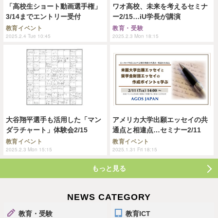
「高校生ショート動画選手権」
ワオ高校、未来を考えるセミナ
3/14までエントリー受付
ー2/15…iU学長が講演
教育イベント
教育・受験
2025.2.4 Tue 10:45
2025.2.3 Mon 18:15
大谷翔平選手も活用した「マン
アメリカ大学出願エッセイの共
ダラチャート」体験会2/15
通点と相違点…セミナー2/11
教育イベント
教育イベント
2025.2.3 Mon 15:15
2025.1.31 Fri 18:15
もっと見る
NEWS CATEGORY
教育・受験
教育ICT