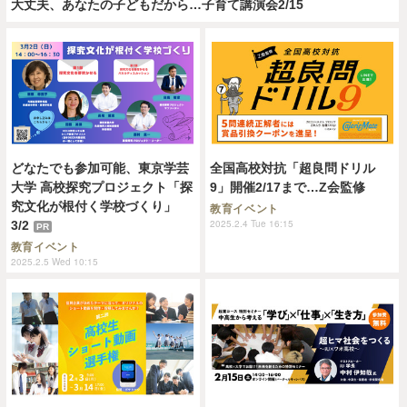
大丈夫、あなたの子どもだから…子育て講演会2/15
どなたでも参加可能、東京学芸
全国高校対抗「超良問ドリル
大学 高校探究プロジェクト「探
9」開催2/17まで…Z会監修
究文化が根付く学校づくり」
教育イベント
2025.2.4 Tue 16:15
3/2
PR
教育イベント
2025.2.5 Wed 10:15