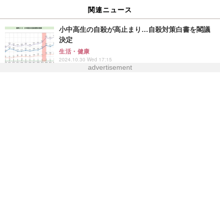
関連ニュース
小中高生の自殺が高止まり…自殺対策白書を閣議
決定
生活・健康
2024.10.30 Wed 17:15
advertisement
「若者シェルター」ガイドライン案…親の同意不
要で利用可
生活・健康
2025.1.7 Tue 16:45
子供の声を反映、学習指導要領改訂へ…文科省
教育・受験
2024.12.26 Thu 14:45
こども家庭庁、補正予算案4,335億円…保育士の人
件費引上げ