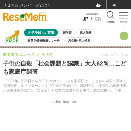
リセマム メンバーズ
Language
JP
/
CN
menu
search
大学受験 by 東進
医学部
東大受験
医専予備校徹底リサーチ
河合塾×東大特集
親子で考える大学選び
高校受験
中学受験
小学校受験
教育業界ニュース
その他
2025.3.6 Thu 15:15
共通テスト
夏休み
8月開催学校説明会・相談会
子供の自殺「社会課題と認識」大人62％…こど
8月開催イベント・WS
全国公立高校 過去問
人気記事
も家庭庁調査
自由研究教材（小学生向け）
自由研究教材（中学生向け）
ランキング
2025年1月25日から30日にかけて、こども家庭庁は「こどもの自殺に関する
意識調査」をインターネットで初めて実施した。2024年に小中高生の自殺者数
が過去最多の527人（暫定値）と喫緊の課題となる中で、調査結果は、子供の
自殺対策の推進に資する広報啓発活動の一環として、社会に広く周知すること
を目的としている。
advertisement