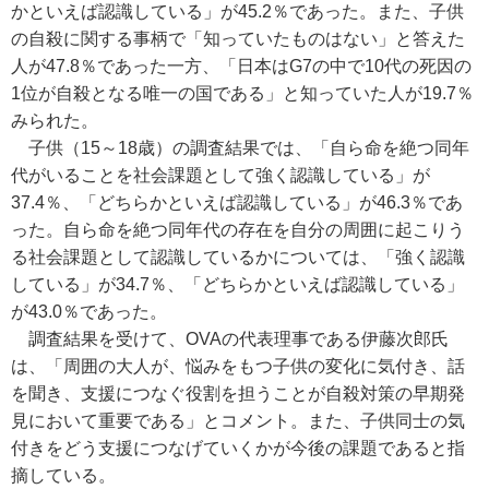
かといえば認識している」が45.2％であった。また、子供
の自殺に関する事柄で「知っていたものはない」と答えた
人が47.8％であった一方、「日本はG7の中で10代の死因の
1位が自殺となる唯一の国である」と知っていた人が19.7％
みられた。
子供（15～18歳）の調査結果では、「自ら命を絶つ同年
代がいることを社会課題として強く認識している」が
37.4％、「どちらかといえば認識している」が46.3％であ
った。自ら命を絶つ同年代の存在を自分の周囲に起こりう
る社会課題として認識しているかについては、「強く認識
している」が34.7％、「どちらかといえば認識している」
が43.0％であった。
調査結果を受けて、OVAの代表理事である伊藤次郎氏
は、「周囲の大人が、悩みをもつ子供の変化に気付き、話
を聞き、支援につなぐ役割を担うことが自殺対策の早期発
見において重要である」とコメント。また、子供同士の気
付きをどう支援につなげていくかが今後の課題であると指
摘している。