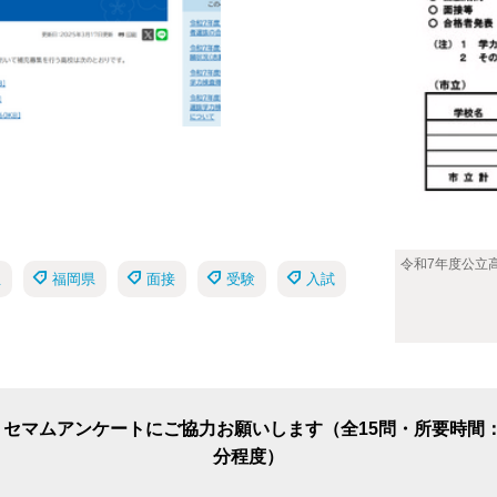
令和7年度公立
生
福岡県
面接
受験
入試
リセマムアンケートにご協力お願いします（全15問・所要時間：
分程度）