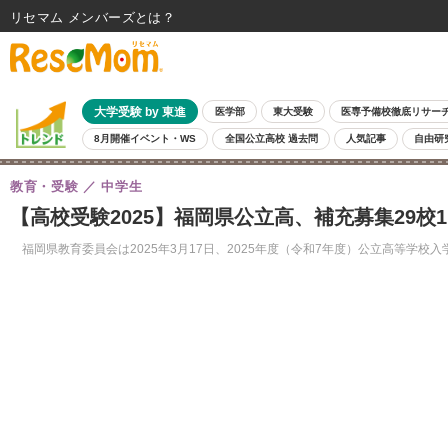
リセマム メンバーズ
大学受験 by 東進
医学部
東大受験
医専予備校徹底リサー
8月開催イベント・WS
全国公立高校 過去問
人気記事
自由研
教育・受験
中学生
【高校受験2025】福岡県公立高、補充募集29校1,
福岡県教育委員会は2025年3月17日、2025年度（令和7年度）公立高等学