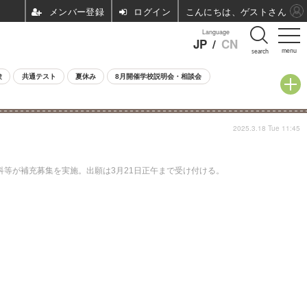
ログイン
こんにちは、ゲストさん
Language
JP
/
CN
menu
search
験
共通テスト
夏休み
8月開催学校説明会・相談会
2025.3.18 Tue 11:45
学科等が補充募集を実施。出願は3月21日正午まで受け付ける。