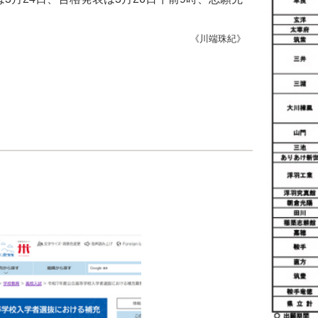
《川端珠紀》