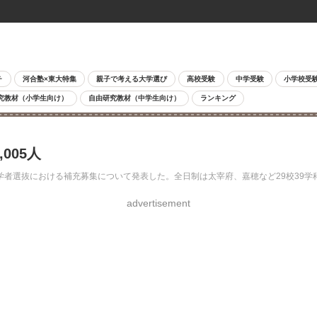
チ
河合塾×東大特集
親子で考える大学選び
高校受験
中学受験
小学校受
究教材（小学生向け）
自由研究教材（中学生向け）
ランキング
005人
校入学者選抜における補充募集について発表した。全日制は太宰府、嘉穂など29校39
advertisement