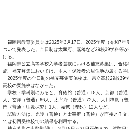
福岡県教育委員会は2025年3月17日、2025年度（令和
ついて発表した。全日制は太宰府、嘉穂など29校39学科等が
ける。
福岡県公立高等学校入学者選抜における補充募集は、合格者
施。補充募集においては、本人・保護者の居住地の属する学
2025年度の全日制の補充募集実施校は、県立高校29校39学
高校の実施校はなかった。
学校・学科別にみると、育徳館（普通）18人、京都（普通）
人、玄洋（普通）66人、太宰府（普通）72人、大川樟風（普
門（普通・理数探究）1人、嘉穂（理数）12人など。
試験方法は、光陵（普通）と太宰府（普通）が面接と作文
ては初回受検校での結果を利用する。
補充募集の出願期間は、3月18日～21日正午まで。試験日は