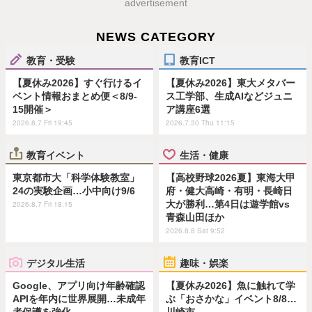
advertisement
NEWS CATEGORY
教育・受験
教育ICT
【夏休み2026】すぐ行けるイ
【夏休み2026】東大メタバー
ベント情報おまとめ便＜8/9-
ス工学部、生成AIなどジュニ
15開催＞
ア講座6選
2026.8.7 Fri 19:45
2026.7.30 Thu 11:15
教育イベント
生活・健康
東京都市大「科学体験教室」
【高校野球2026夏】東海大甲
24の実験企画…小中向け9/6
府・健大高崎・有明・長崎日
大が勝利…第4日は遊学館vs
2026.8.7 Fri 18:15
青森山田ほか
2026.8.8 Sat 9:52
デジタル生活
趣味・娯楽
Google、アプリ向け年齢確認
【夏休み2026】魚に触れて学
APIを年内に世界展開…未成年
ぶ「おさかな」イベント8/8…
者保護を強化
川崎市