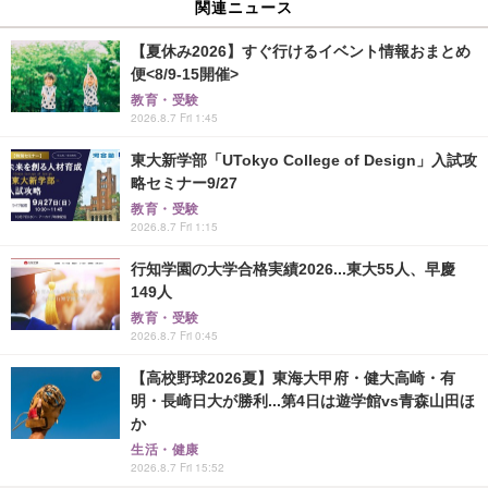
関連ニュース
【夏休み2026】すぐ行けるイベント情報おまとめ
便<8/9-15開催>
教育・受験
2026.8.7 Fri 1:45
東大新学部「UTokyo College of Design」入試攻
略セミナー9/27
教育・受験
2026.8.7 Fri 1:15
行知学園の大学合格実績2026...東大55人、早慶
149人
教育・受験
2026.8.7 Fri 0:45
【高校野球2026夏】東海大甲府・健大高崎・有
明・長崎日大が勝利...第4日は遊学館vs青森山田ほ
か
生活・健康
2026.8.7 Fri 15:52