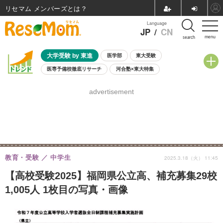
リセマム メンバーズ
Language
JP
/
CN
menu
search
大学受験 by 東進
医学部
東大受験
医専予備校徹底リサーチ
河合塾×東大特集
親子で考える大学選び
高校受験
中学受験
小学校受験
advertisement
共通テスト
夏休み
8月開催学校説明会・相談会
8月開催イベント・WS
全国公立高校 過去問
人気記事
自由研究教材（小学生向け）
自由研究教材（中学生向け）
ランキング
教育・受験
中学生
2025.3.18（火） 11:45
【高校受験2025】福岡県公立高、補充募集29校
1,005人 1枚目の写真・画像