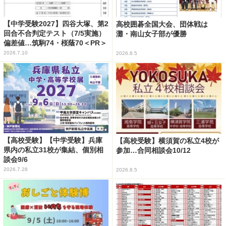
【中学受験2027】四谷大塚、第2
高校囲碁全国大会、団体戦は
回合不合判定テスト（7/5実施）
灘・南山女子部が優勝
偏差値…筑駒74・桜蔭70＜PR＞
2026.7.10
2026.8.5
【高校受験】【中学受験】兵庫
【高校受験】横須賀の私立4校が
県内の私立31校が集結、個別相
参加…合同相談会10/12
談会9/6
2026.7.28
2026.8.5