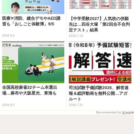
医療✕消防、縫合デモやAED講
【中学受験2027】人気校の併願
習も「おしごと体験博」9/5
先は…四谷大塚「第2回合不合判
定テスト」結果
2026.8.6
2026.7.16
全国高校麻雀32チーム本選出
司法試験予備試験2026、解答速
場…麻布や大阪星光、東海も
報＆総評動画を無料公開…アガ
ルート
2026.8.5
2026.7.21
Recommended by