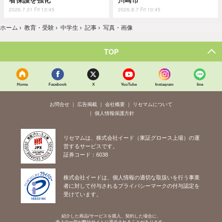
2026.7.31 Fri 13:45
2026.8.7 Fri 10:45
ホーム
›
教育・受験
›
中学生
›
記事
›
写真・画像
TOP
Home
Facebook
X
YouTube
Instagram
line
お問合せ
広告掲載
会社概要
リセマムについて
個人情報保護方針
リセマムは、株式会社イード（東証グロース上場）の運
営するサービスです。
証券コード：6038
株式会社イードは、個人情報の適切な取扱いを行う事業
者に対して付与されるプライバシーマークの付与認定を
受けています。
紹介した商品/サービスを購入、契約した場合に、