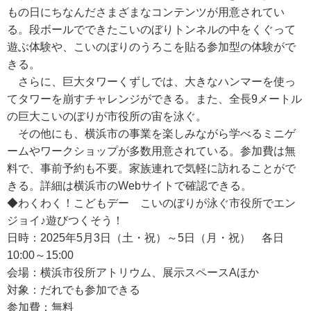
もの日にちなんださまざまなコンテンツが用意されてい
る。段ボールでできたこいのぼりトンネルの中をくぐって
遊ぶ体験や、こいのぼりのうろこを貼る参加型の体験がで
きる。
さらに、巨大タワーくずしでは、大きなハンマーを使っ
てタワーを崩すチャレンジができる。また、全長9メートル
の巨大こいのぼりが市役所の宙を泳ぐ。
その他にも、横浜市の事業を楽しみながら学べるミニゲ
ームやワークショップが多数用意されている。参加費は無
料で、事前予約も不要。家族連れで気軽に訪れることがで
きる。詳細は横浜市のWebサイトで確認できる。
◆わくわく！こどもデー こいのぼりが泳ぐ市役所でエン
ジョイ♪遊びつくそう！
日時：2025年5月3日（土・祝）～5日（月・祝） 各日
10:00～15:00
会場：横浜市役所アトリウム、展示スペースAほか
対象：だれでも参加できる
参加費：無料