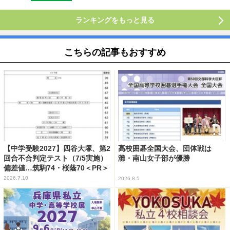
ランキングをもっと見る
こちらの記事もおすすめ
【中学受験2027】四谷大塚、第2
高校囲碁全国大会、団体戦は
回合不合判定テスト（7/5実施）
灘・南山女子部が優勝
偏差値…筑駒74・桜蔭70＜PR＞
2026.7.10
2026.8.5