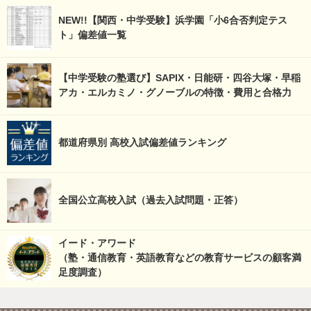
NEW!!【関西・中学受験】浜学園「小6合否判定テス
ト」偏差値一覧
【中学受験の塾選び】SAPIX・日能研・四谷大塚・早稲
アカ・エルカミノ・グノーブルの特徴・費用と合格力
都道府県別 高校入試偏差値ランキング
全国公立高校入試（過去入試問題・正答）
イード・アワード
（塾・通信教育・英語教育などの教育サービスの顧客満
足度調査）