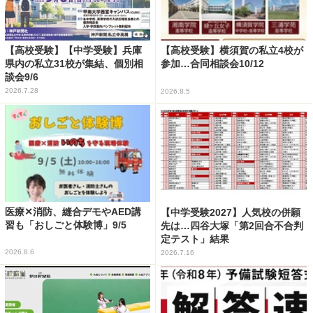
【高校受験】【中学受験】兵庫
【高校受験】横須賀の私立4校が
県内の私立31校が集結、個別相
参加…合同相談会10/12
談会9/6
2026.7.28
2026.8.5
医療✕消防、縫合デモやAED講
【中学受験2027】人気校の併願
習も「おしごと体験博」9/5
先は…四谷大塚「第2回合不合判
定テスト」結果
2026.8.6
2026.7.16