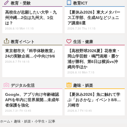
教育・受験
教育ICT
高校生が志願したい大学・九
【夏休み2026】東大メタバー
州沖縄…2位は九州大、1位
ス工学部、生成AIなどジュニ
は？
ア講座6選
2026.8.10 Mon 11:15
2026.7.30 Thu 11:15
教育イベント
生活・健康
東京都市大「科学体験教室」
【高校野球2026夏】花巻東・
24の実験企画…小中向け9/6
岡山学芸館・鳴門渦潮・霞ケ
浦が勝利、第6日は横浜vs沖
2026.8.7 Fri 18:15
縄尚学ほか
2026.8.10 Mon 7:15
デジタル生活
趣味・娯楽
Google、アプリ向け年齢確認
【夏休み2026】魚に触れて学
APIを年内に世界展開…未成年
ぶ「おさかな」イベント8/8…
者保護を強化
川崎市
2026.7.31 Fri 13:45
2026.8.7 Fri 10:45
ホーム
›
趣味・娯楽
›
小学生
›
記事