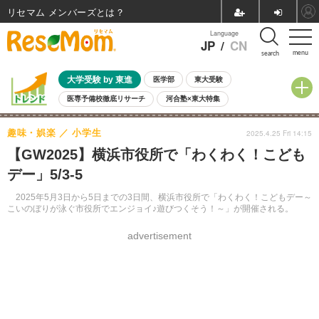
リセマム メンバーズ
Language
JP
/
CN
menu
search
大学受験 by 東進
医学部
東大受験
医専予備校徹底リサーチ
河合塾×東大特集
親子で考える大学選び
高校受験
中学受験
小学校受験
趣味・娯楽
小学生
2025.4.25 Fri 14:15
共通テスト
夏休み
8月開催学校説明会・相談会
【GW2025】横浜市役所で「わくわく！こども
8月開催イベント・WS
全国公立高校 過去問
人気記事
デー」5/3-5
自由研究教材（小学生向け）
自由研究教材（中学生向け）
ランキング
2025年5月3日から5日までの3日間、横浜市役所で「わくわく！こどもデー～
こいのぼりが泳ぐ市役所でエンジョイ♪遊びつくそう！～」が開催される。
advertisement