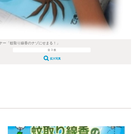
ナー「蚊取り線香のナゾにせまる！」
全 3 枚
拡大写真