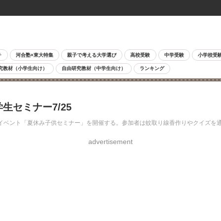
チ
河合塾×東大特集
親子で考える大学選び
高校受験
中学受験
小学校受
究教材（小学生向け）
自由研究教材（中学生向け）
ランキング
生セミナー7/25
型イベント「夏休み子供セミナー」を開催する。参加者は蚊取り線香作りやクイズを
advertisement