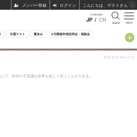
ログイン
こんにちは、ゲストさん
Language
JP
/
CN
menu
search
験
共通テスト
夏休み
8月開催学校説明会・相談会
2025.6.19 Thu 14:15
通じて、科学の不思議な世界を楽しく学ぶことができる。