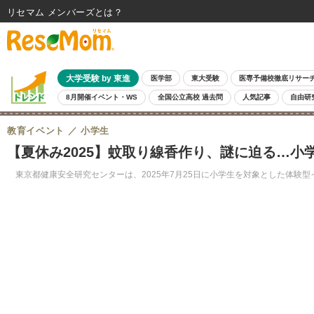
リセマム メンバーズ
大学受験 by 東進
医学部
東大受験
医専予備校徹底リサー
8月開催イベント・WS
全国公立高校 過去問
人気記事
自由研
教育イベント
小学生
【夏休み2025】蚊取り線香作り、謎に迫る…小学
東京都健康安全研究センターは、2025年7月25日に小学生を対象とした体験