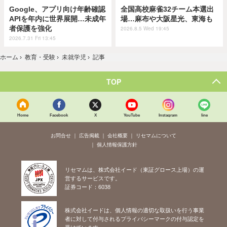
Google、アプリ向け年齢確認
全国高校麻雀32チーム本選出
APIを年内に世界展開…未成年
場…麻布や大阪星光、東海も
者保護を強化
2026.8.5 Wed 19:45
2026.7.31 Fri 13:45
ホーム
›
教育・受験
›
未就学児
›
記事
TOP
Home
Facebook
X
YouTube
Instagram
line
お問合せ
広告掲載
会社概要
リセマムについて
個人情報保護方針
リセマムは、株式会社イード（東証グロース上場）の運
営するサービスです。
証券コード：6038
株式会社イードは、個人情報の適切な取扱いを行う事業
者に対して付与されるプライバシーマークの付与認定を