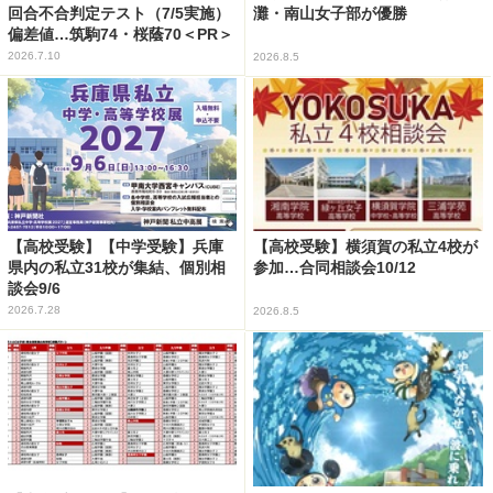
回合不合判定テスト（7/5実施）
灘・南山女子部が優勝
偏差値…筑駒74・桜蔭70＜PR＞
2026.7.10
2026.8.5
【高校受験】【中学受験】兵庫
【高校受験】横須賀の私立4校が
県内の私立31校が集結、個別相
参加…合同相談会10/12
談会9/6
2026.7.28
2026.8.5