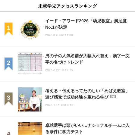
未就学児アクセスランキング
イード・アワード2026「幼児教室」満足度
No.1が決定
2026.8.4 Tue 11:00
男の子の人気名前が大幅入れ替え…漢字一文
字の名づけトレンド
2025.8.22 Fri 19:15
考える・伝えるってたのしい「めばえ教室」
遊び感覚で成功体験を重ねる学び
PR
2026.1.15 Thu 9:15
卓球選手は頭がいい…ナショナルチームに入
る条件に学力テスト