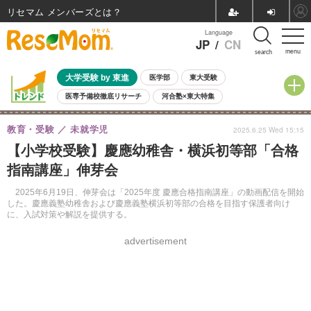
リセマム メンバーズ
Language
JP
/
CN
menu
search
大学受験 by 東進
医学部
東大受験
医専予備校徹底リサーチ
河合塾×東大特集
親子で考える大学選び
高校受験
中学受験
小学校受験
教育・受験
未就学児
2025.6.25 Wed 15:15
共通テスト
夏休み
8月開催学校説明会・相談会
【小学校受験】慶應幼稚舎・横浜初等部「合格
8月開催イベント・WS
全国公立高校 過去問
人気記事
指南講座」伸芽会
自由研究教材（小学生向け）
自由研究教材（中学生向け）
ランキング
2025年6月19日、伸芽会は「2025年度 慶應合格指南講座」の動画配信を開始
した。慶應義塾幼稚舎および慶應義塾横浜初等部の合格を目指す保護者向け
に、入試対策や解説を提供する。
advertisement