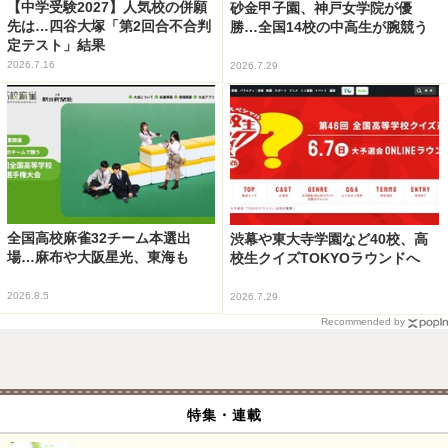
【中学受験2027】人気校の併願
砂金甲子園、神戸女学院が優
先は…四谷大塚「第2回合不合判
勝…全国14校の中高生が腕競う
定テスト」結果
2026.7.16
2026.7.29
全国高校麻雀32チーム本選出
渋幕や東大寺学園など40校、高
場…麻布や大阪星光、東海も
校生クイズTOKYOラウンドへ
2026.8.5
2026.7.29
Recommended by
特集・連載