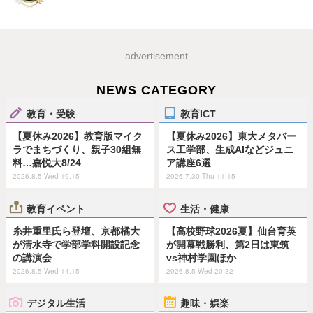
advertisement
NEWS CATEGORY
教育・受験
教育ICT
【夏休み2026】教育版マイク
【夏休み2026】東大メタバー
ラでまちづくり、親子30組無
ス工学部、生成AIなどジュニ
料…嘉悦大8/24
ア講座6選
2026.8.5 Wed 19:15
2026.7.30 Thu 11:15
教育イベント
生活・健康
糸井重里氏ら登壇、京都橘大
【高校野球2026夏】仙台育英
が清水寺で学部学科開設記念
が開幕戦勝利、第2日は東筑
の講演会
vs神村学園ほか
2026.8.5 Wed 14:15
2026.8.5 Wed 20:32
デジタル生活
趣味・娯楽