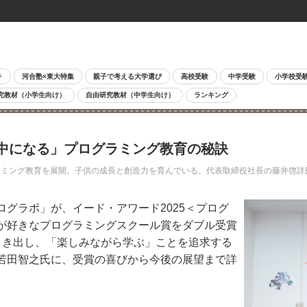
チ
河合塾×東大特集
親子で考える大学選び
高校受験
中学受験
小学校受
究教材（小学生向け）
自由研究教材（中学生向け）
ランキング
中になる」プログラミング教育の秘訣
ミング教育を展開。子供の成長と創造力を育んでいる。代表取締役社長の藤井啓詳
グラボ」が、イード・アワード2025＜プログ
が好きなプログラミングスクール賞をダブル受賞
引き出し、「楽しみながら学ぶ」ことを追求する
若田智之氏に、受賞の喜びから今後の展望まで詳