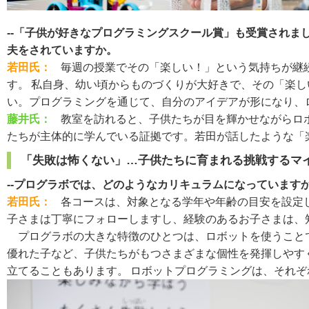
--「子供が好きなプログラミングスクール賞」も受賞され
夫をされていますか。
若田氏：
毎週の授業でその「楽しい！」という気持ちが継
す。 私自身、幼い頃からものづくりが大好きで、その「楽
い。プログラミングを通じて、自分のアイデアが形になり、
藤井氏：
教室を訪れると、子供たちが目を輝かせながらロ
たちが主体的に学んでいる証拠です。若田が話したような「
「失敗は怖くない」…子供たちに育まれる挑戦するマ
--プログラボでは、どのようなカリキュラムになっていますか
若田氏：
各コースは、対象となる学年や年齢の目安を設定
子さまは丁寧にフォローしますし、経験のあるお子さまは、
プログラボの大きな特徴のひとつは、ロボットを使うことで
優れた子など、子供たちがもつさまざまな個性を発揮しやす
立てることもあります。 ロボットプログラミングは、それ