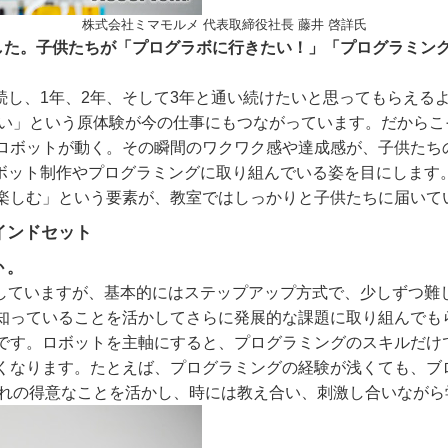
株式会社ミマモルメ 代表取締役社長 藤井 啓詳氏
ました。子供たちが「プログラボに行きたい！」「プログラミン
続し、1年、2年、そして3年と通い続けたいと思ってもらえる
しい」という原体験が今の仕事にもつながっています。だから
ロボットが動く。その瞬間のワクワク感や達成感が、子供たち
ボット制作やプログラミングに取り組んでいる姿を目にします
楽しむ」という要素が、教室ではしっかりと子供たちに届いて
インドセット
 。
していますが、基本的にはステップアップ方式で、少しずつ難
知っていることを活かしてさらに発展的な課題に取り組んでも
す。ロボットを主軸にすると、プログラミングのスキルだけ
くなります。たとえば、プログラミングの経験が浅くても、ブ
ぞれの得意なことを活かし、時には教え合い、刺激し合いなが