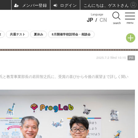
ログイン
こんにちは、ゲストさん
Language
JP
/
CN
menu
search
験
共通テスト
夏休み
8月開催学校説明会・相談会
2025.7.2 Wed 10:15
PR
氏と教育事業部長の若田智之氏に、受賞の喜びから今後の展望まで詳しく聞い