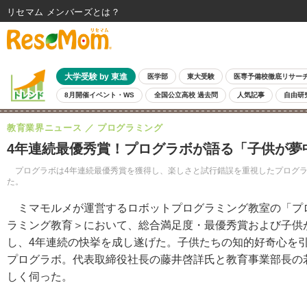
リセマム メンバーズ
大学受験 by 東進
医学部
東大受験
医専予備校徹底リサー
8月開催イベント・WS
全国公立高校 過去問
人気記事
自由研
教育業界ニュース
プログラミング
4年連続最優秀賞！プログラボが語る「子供が夢
プログラボは4年連続最優秀賞を獲得し、楽しさと試行錯誤を重視したプログラ
た。
ミマモルメが運営するロボットプログラミング教室の「プロ
ラミング教育＞において、総合満足度・最優秀賞および子供
し、4年連続の快挙を成し遂げた。子供たちの知的好奇心を
プログラボ。代表取締役社長の藤井啓詳氏と教育事業部長の
しく伺った。