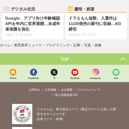
デジタル生活
趣味・娯楽
Google、アプリ向け年齢確認
ドラえもん短歌、入選作は
APIを年内に世界展開…未成年
11/20発売の新刊に収録…9/3
者保護を強化
締切
2026.7.31 Fri 13:45
2026.8.6 Thu 15:15
ホーム
›
教育業界ニュース
›
プログラミング
›
記事
›
写真・画像
TOP
Home
Facebook
X
YouTube
Instagram
line
お問合せ
広告掲載
会社概要
リセマムについて
個人情報保護方針
リセマムは、株式会社イード（東証グロース上場）の運
営するサービスです。
証券コード：6038