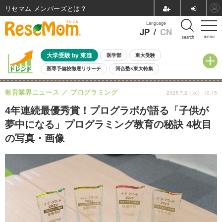
リセマム メンバーズ
Language
JP
/
CN
menu
search
大学受験 by 東進
医学部
東大受験
医専予備校徹底リサーチ
河合塾×東大特集
親子で考える大学選び
高校受験
中学受験
小学校受験
教育業界ニュース
プログラミング
2025.7.2（水） 10:15
共通テスト
夏休み
8月開催学校説明会・相談会
8月開催イベント・WS
全国公立高校 過去問
人気記事
4年連続最優秀賞！プログラボが語る「子供が
自由研究教材（小学生向け）
自由研究教材（中学生向け）
ランキング
夢中になる」プログラミング教育の秘訣 4枚目
の写真・画像