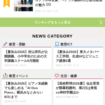
の魅力
PR
2026.7.21 Tue 11:15
ランキングをもっと見る
NEWS CATEGORY
教育・受験
教育ICT
【夏休み2026】村山斉氏が公
【夏休み2026】東大メタバー
開講義、小中学生のための大
ス工学部、生成AIなどジュニ
学講義スクール9月開校
ア講座6選
2026.8.6 Thu 19:15
2026.7.30 Thu 11:15
教育イベント
生活・健康
【夏休み2026】ピアノ未経験
【高校野球2026夏】仙台育英
でも楽しめる「AI Duo
が開幕戦勝利、第2日は東筑
Piano」横浜みなとみらい
vs神村学園ほか
8/31まで
2026.8.5 Wed 20:32
2026.8.6 Thu 19:45