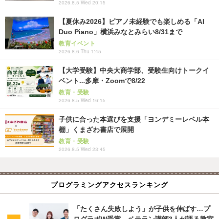
2026.8.5 Wed 20:15
【夏休み2026】ピアノ未経験でも楽しめる「AI
Duo Piano」横浜みなとみらい8/31まで
教育イベント
2026.8.6 Thu 1:45
【大学受験】中央大商学部、受験生向けトークイ
ベント...多摩・Zoomで8/22
教育・受験
2026.8.5 Wed 16:15
子供に合った本選びを支援「ヨンデミーレベル本
棚」くまざわ書店で展開
教育・受験
2026.8.5 Wed 23:45
プログラミングアクセスランキング
「たくさん失敗しよう」が子供を伸ばす…プ
ログラボW受賞、ベテラン講師3人が語る教室