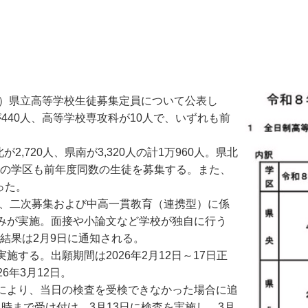
年度）県立高等学校生徒募集定員について公表し
が440人、高等学校専攻科が10人で、いずれも前
2,720人、県南が3,320人の計1万960人。県北
ずれの学区も前年度同数の生徒を募集する。また、
った。
抜、二次募集および中高一貫教育（連携型）に係
みが実施。面接や小論文など学校が独自に行う
抜結果は2月9日に通知される。
る。出願期間は2026年2月12日～17日正
6年3月12日。
により、当日の検査を受検できなかった場合に追
4時まで受け付け、3月13日に検査を実施し、3月