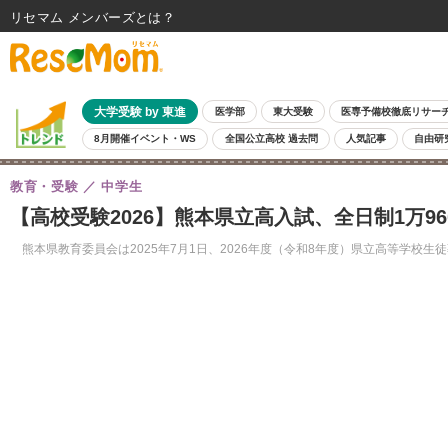
リセマム メンバーズ
大学受験 by 東進
医学部
東大受験
医専予備校徹底リサー
8月開催イベント・WS
全国公立高校 過去問
人気記事
自由研
教育・受験
中学生
【高校受験2026】熊本県立高入試、全日制1万9
熊本県教育委員会は2025年7月1日、2026年度（令和8年度）県立高等学校生