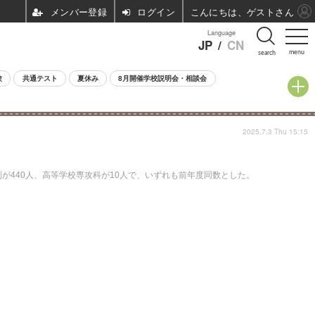
ログイン
こんにちは、ゲストさん
Language
JP
/
CN
menu
search
験
共通テスト
夏休み
8月開催学校説明会・相談会
2025.7.3 Thu 15:15
制が440人、高等学校専攻科が10人で、いずれも前年度同数とした。