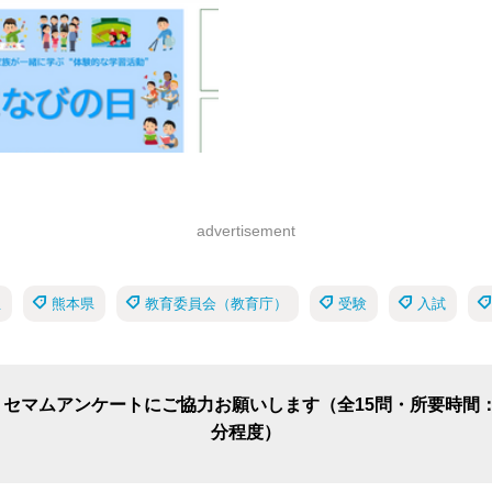
advertisement
生
熊本県
教育委員会（教育庁）
受験
入試
リセマムアンケートにご協力お願いします（全15問・所要時間：
分程度）