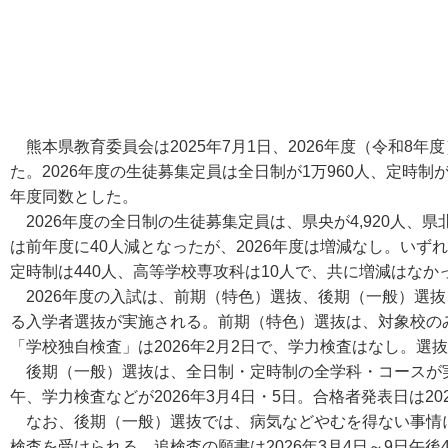
熊本県教育委員会は2025年7月1日、2026年度（令和8
た。2026年度の生徒募集定員は全日制が1万960人、定時制
年度同数とした。
2026年度の全日制の生徒募集定員は、県央が4,920人、県北が
は前年度に40人減となったが、2026年度は増減なし。い
定時制は440人、高等学校専攻科は10人で、共に増減はなか
2026年度の入試は、前期（特色）選抜、後期（一般）選
る入学者選抜が実施される。前期（特色）選抜は、対象校の
「学校独自検査」は2026年2月2日で、学力検査はなし。選
後期（一般）選抜は、全日制・定時制の全学科・コースが実施す
午、学力検査などが2026年3月4日・5日。合格者発表日は202
なお、後期（一般）選抜では、病気などやむを得ない事情
検査を受けられる。追検査の願書は2026年3月4日～9日午後