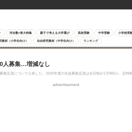
チ
河合塾×東大特集
親子で考える大学選び
高校受験
中学受験
小学校受
究教材（小学生向け）
自由研究教材（中学生向け）
ランキング
60人募集…増減なし
徒募集定員について公表した。2026年度の生徒募集定員は全日制が1万960人、定時
advertisement