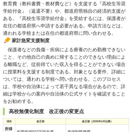
教育費（教科書費・教材費など）を支援する『高校生等奨
学給付金』（返還不要）や、都道府県独自の経済的支援が
ある。『高校生等奨学給付金』を受給するには、保護者が
在住の都道府県へ申請する必要がある。申請方法などは、
通われる学校または在住の都道府県に問い合わせる。
家計急変支援制度
保護者などの負傷・疾病による療養のため勤務できない
こと、その他自己の責めに帰することのできない理由によ
る離職など、従前得ていた収入を得ることができない場合
に授業料を支援する制度である。対象となる要件、詳細に
ついては、通われる学校へ問い合わせる。このプロセス
は、学校や自治体によって若干異なる場合があるので、詳
細は学校からの案内や自治体の公式サイトを確認すること
をお勧めする。
高校無償化制度 改正後の変更点
項目
改正前
改正後（2026年4月以降）
所得
年間所得910万円未満
所得制限撤廃