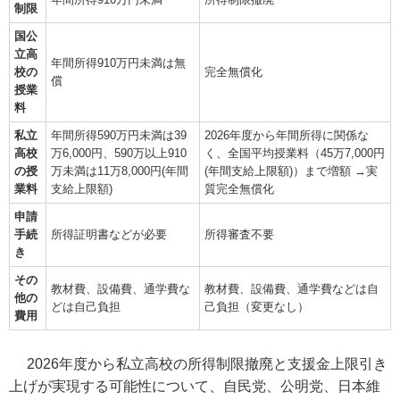
制限
国公
立高
年間所得910万円未満は無
校の
完全無償化
償
授業
料
私立
年間所得590万円未満は39
2026年度から年間所得に関係な
高校
万6,000円、590万以上910
く、全国平均授業料（45万7,000円
の授
万未満は11万8,000円(年間
(年間支給上限額)）まで増額 →実
業料
支給上限額)
質完全無償化
申請
手続
所得証明書などが必要
所得審査不要
き
その
教材費、設備費、通学費な
教材費、設備費、通学費などは自
他の
どは自己負担
己負担（変更なし）
費用
2026年度から私立高校の所得制限撤廃と支援金上限引き
上げが実現する可能性について、自民党、公明党、日本維