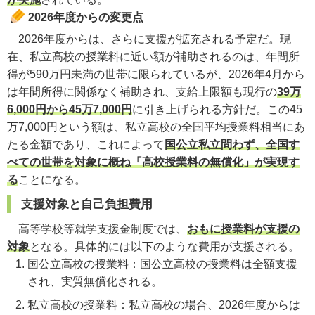
2026年度からの変更点
2026年度からは、さらに支援が拡充される予定だ。現
在、私立高校の授業料に近い額が補助されるのは、年間所
得が590万円未満の世帯に限られているが、2026年4月から
は年間所得に関係なく補助され、支給上限額も現行の
39万
6,000円から45万7,000円
に引き上げられる方針だ。この45
万7,000円という額は、私立高校の全国平均授業料相当にあ
たる金額であり、これによって
国公立私立問わず、全国す
べての世帯を対象に概ね「高校授業料の無償化」が実現す
る
ことになる。
支援対象と自己負担費用
高等学校等就学支援金制度では、
おもに授業料が支援の
対象
となる。具体的には以下のような費用が支援される。
国公立高校の授業料：国公立高校の授業料は全額支援
され、実質無償化される。
私立高校の授業料：私立高校の場合、2026年度からは