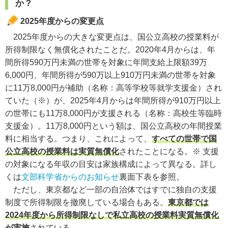
か？
2025年度からの変更点
2025年度からの大きな変更点は、国公立高校の授業料が
所得制限なく無償化されたことだ。2020年4月からは、年
間所得590万円未満の世帯を対象に年間支給上限額39万
6,000円、年間所得が590万以上910万円未満の世帯を対象
に11万8,000円が補助（名称：高等学校等就学支援金）され
ていた（※）が、2025年4月からは年間所得が910万円以上
の世帯にも11万8,000円が支援される（名称：高校生等臨時
支援金）。11万8,000円という額は、国公立高校の年間授業
料に相当する。つまり、これによって、
すべての世帯で国
公立高校の授業料は実質無償化
されたことになる。
※ 支援
の対象になる年収の目安は家族構成によって異なる。詳し
くは
文部科学省からのお知らせ
裏面下表を参照。
ただし、東京都など一部の自治体ではすでに独自の支援
制度で所得制限を撤廃している場合もある。
東京都では
2024年度から所得制限なしで私立高校の授業料実質無償化
が実施
されている。