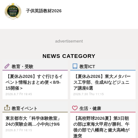
子供英語教材2026
advertisement
NEWS CATEGORY
教育・受験
教育ICT
【夏休み2026】すぐ行けるイ
【夏休み2026】東大メタバー
ベント情報おまとめ便＜8/9-
ス工学部、生成AIなどジュニ
15開催＞
ア講座6選
2026.8.7 Fri 19:45
2026.7.30 Thu 11:15
教育イベント
生活・健康
東京都市大「科学体験教室」
【高校野球2026夏】第3日朝
24の実験企画…小中向け9/6
の部は東海大甲府が勝利、午
後の部で八幡商と健大高崎が
2026.8.7 Fri 18:15
激突