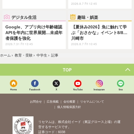
2026.8.7 Fri 12:45
デジタル生活
趣味・娯楽
Google、アプリ向け年齢確認
【夏休み2026】魚に触れて学
APIを年内に世界展開…未成年
ぶ「おさかな」イベント8/8…
者保護を強化
川崎市
2026.7.31 Fri 13:45
2026.8.7 Fri 10:45
ホーム
›
教育・受験
›
中学生
›
記事
TOP
Home
Facebook
X
YouTube
Instagram
line
お問合せ
広告掲載
会社概要
リセマムについて
個人情報保護方針
リセマムは、株式会社イード（東証グロース上場）の運
営するサービスです。
証券コード：6038