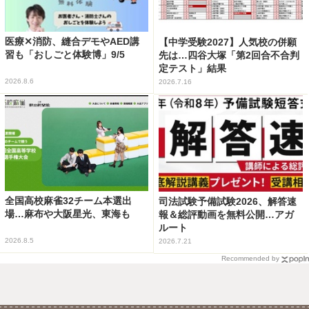
医療✕消防、縫合デモやAED講
【中学受験2027】人気校の併願
習も「おしごと体験博」9/5
先は…四谷大塚「第2回合不合判
定テスト」結果
2026.8.6
2026.7.16
全国高校麻雀32チーム本選出
司法試験予備試験2026、解答速
場…麻布や大阪星光、東海も
報＆総評動画を無料公開…アガ
ルート
2026.8.5
2026.7.21
Recommended by