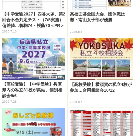
【中学受験2027】四谷大塚、第2
高校囲碁全国大会、団体戦は
回合不合判定テスト（7/5実施）
灘・南山女子部が優勝
偏差値…筑駒74・桜蔭70＜PR＞
2026.7.10
2026.8.5
【高校受験】【中学受験】兵庫
【高校受験】横須賀の私立4校が
県内の私立31校が集結、個別相
参加…合同相談会10/12
談会9/6
2026.7.28
2026.8.5