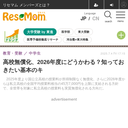
リセマム メンバーズ
Language
JP
/
CN
menu
search
大学受験 by 東進
医学部
東大受験
医専予備校徹底リサーチ
河合塾×東大特集
親子で考える大学選び
高校受験
中学受験
小学校受験
教育・受験
中学生
2025.7.4 Fri 17:15
共通テスト
夏休み
8月開催学校説明会・相談会
高校無償化、2026年度にどうかわる？知ってお
8月開催イベント・WS
全国公立高校 過去問
人気記事
きたい基本のキ
自由研究教材（小学生向け）
自由研究教材（中学生向け）
ランキング
2025年度より国公立高校の授業料が所得制限なく無償化、さらに2026年度か
らは私立高校の全国平均授業料相当の45万7,000円を上限に支給される方針
で、全世帯を対象に私立高校の授業料も実質無償化される方向だ。
advertisement