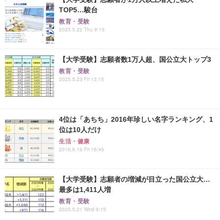
TOP5…駿台
教育・受験
2025.5.22 Thu 9:15
【大学受験】志願者数1万人超、国公立大トップ3
教育・受験
2025.5.23 Fri 13:15
4位は「あちち」2016年珍しい名字ランキング、1
位は10人だけ
生活・健康
2016.9.16 Fri 16:45
【大学受験】志願者の増減が目立った国公立大…
最多は1,411人増
教育・受験
2025.5.21 Wed 9:15