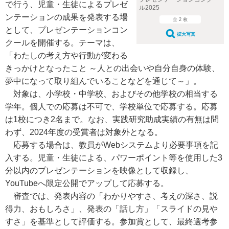
で行う、児童・生徒によるプレゼ
ル2025
ンテーションの成果を発表する場
全 2 枚
として、プレゼンテーションコン
拡大写真
クールを開催する。テーマは、
「わたしの考え方や行動が変わる
きっかけとなったこと ～人との出会いや自分自身の体験、
夢中になって取り組んでいることなどを通じて～」。
対象は、小学校・中学校、およびその他学校の相当する
学年。個人での応募は不可で、学校単位で応募する。応募
は1校につき2名まで。なお、実践研究助成実績の有無は問
わず、2024年度の受賞者は対象外となる。
応募する場合は、教員がWebシステムより必要事項を記
入する。児童・生徒による、パワーポイント等を使用した3
分以内のプレゼンテーションを映像として収録し、
YouTubeへ限定公開でアップして応募する。
審査では、発表内容の「わかりやすさ、考えの深さ、説
得力、おもしろさ」、発表の「話し方」「スライドの見や
すさ」を基準として評価する。参加賞として、最終選考参