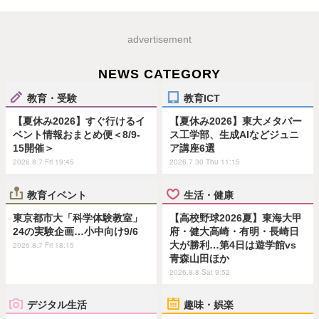
advertisement
NEWS CATEGORY
教育・受験
教育ICT
【夏休み2026】すぐ行けるイ
【夏休み2026】東大メタバー
ベント情報おまとめ便＜8/9-
ス工学部、生成AIなどジュニ
15開催＞
ア講座6選
2026.8.7 Fri 19:45
2026.7.30 Thu 11:15
教育イベント
生活・健康
東京都市大「科学体験教室」
【高校野球2026夏】東海大甲
24の実験企画…小中向け9/6
府・健大高崎・有明・長崎日
大が勝利…第4日は遊学館vs
2026.8.7 Fri 18:15
青森山田ほか
2026.8.8 Sat 9:52
デジタル生活
趣味・娯楽