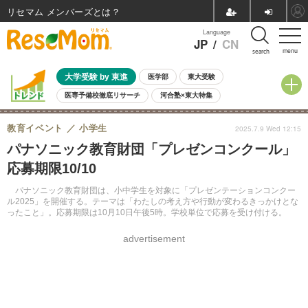
リセマム メンバーズ
Language
JP
/
CN
menu
search
大学受験 by 東進
医学部
東大受験
医専予備校徹底リサーチ
河合塾×東大特集
親子で考える大学選び
高校受験
中学受験
小学校受験
教育イベント
小学生
2025.7.9 Wed 12:15
共通テスト
夏休み
8月開催学校説明会・相談会
パナソニック教育財団「プレゼンコンクール」
8月開催イベント・WS
全国公立高校 過去問
人気記事
応募期限10/10
自由研究教材（小学生向け）
自由研究教材（中学生向け）
ランキング
パナソニック教育財団は、小中学生を対象に「プレゼンテーションコンクー
ル2025」を開催する。テーマは「わたしの考え方や行動が変わるきっかけとな
ったこと」。応募期限は10月10日午後5時。学校単位で応募を受け付ける。
advertisement