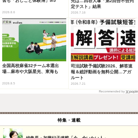
習も「おしごと体験博」9/5
先は…四谷大塚「第2回合不合判
定テスト」結果
2026.8.6
2026.7.16
全国高校麻雀32チーム本選出
司法試験予備試験2026、解答速
場…麻布や大阪星光、東海も
報＆総評動画を無料公開…アガ
ルート
2026.8.5
2026.7.21
Recommended by
特集・連載