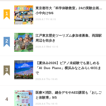
東京都市大「科学体験教室」24の実験企画…
小中向け9/6
2026.8.7 Fri 18:15
江戸東京歴史ツーリズム参加者募集、両国駅
周辺を街歩き
2026.8.5 Wed 13:15
【夏休み2026】ピアノ未経験でも楽しめる
「AI Duo Piano」横浜みなとみらい8/31ま
で
2026.8.6 Thu 19:45
医療✕消防、縫合デモやAED講習も「おしご
と体験博」9/5
2026.8.6 Thu 18:15