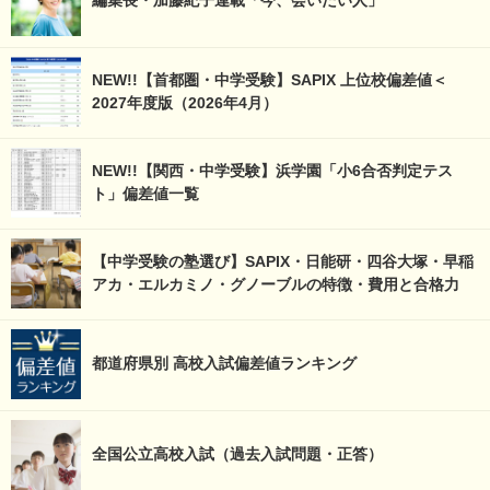
編集長・加藤紀子連載「今、会いたい人」
NEW!!【首都圏・中学受験】SAPIX 上位校偏差値＜
2027年度版（2026年4月）
NEW!!【関西・中学受験】浜学園「小6合否判定テス
ト」偏差値一覧
【中学受験の塾選び】SAPIX・日能研・四谷大塚・早稲
アカ・エルカミノ・グノーブルの特徴・費用と合格力
都道府県別 高校入試偏差値ランキング
全国公立高校入試（過去入試問題・正答）