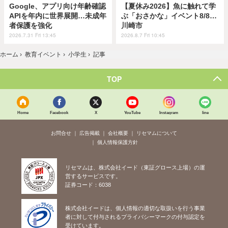
Google、アプリ向け年齢確認
【夏休み2026】魚に触れて学
APIを年内に世界展開…未成年
ぶ「おさかな」イベント8/8…
者保護を強化
川崎市
2026.7.31 Fri 13:45
2026.8.7 Fri 10:45
ホーム
›
教育イベント
›
小学生
›
記事
TOP
Home
Facebook
X
YouTube
Instagram
line
お問合せ
広告掲載
会社概要
リセマムについて
個人情報保護方針
リセマムは、株式会社イード（東証グロース上場）の運
営するサービスです。
証券コード：6038
株式会社イードは、個人情報の適切な取扱いを行う事業
者に対して付与されるプライバシーマークの付与認定を
受けています。