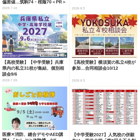
偏差値…筑駒74・桜蔭70＜PR＞
2026.7.10
2026.8.5
【高校受験】【中学受験】兵庫
【高校受験】横須賀の私立4校が
県内の私立31校が集結、個別相
参加…合同相談会10/12
談会9/6
2026.7.28
2026.8.5
医療✕消防、縫合デモやAED講
【中学受験2027】人気校の併願