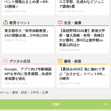
ベント情報おまとめ便＜8/9-
ス工学部、生成AIなどジュニ
15開催＞
ア講座6選
2026.8.7 Fri 19:45
2026.7.30 Thu 11:15
教育イベント
生活・健康
東京都市大「科学体験教室」
【高校野球2026夏】東海大甲
24の実験企画…小中向け9/6
府・健大高崎・有明・長崎日
大が勝利…第4日は遊学館vs
2026.8.7 Fri 18:15
青森山田ほか
2026.8.8 Sat 9:52
デジタル生活
趣味・娯楽
Google、アプリ向け年齢確認
【夏休み2026】魚に触れて学
APIを年内に世界展開…未成年
ぶ「おさかな」イベント8/8…
者保護を強化
川崎市
2026.7.31 Fri 13:45
2026.8.7 Fri 10:45
ホーム
›
趣味・娯楽
›
小学生
›
記事
TOP