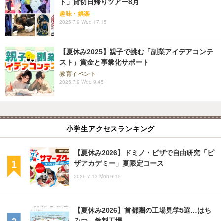
ト」貸切日帰りツアー8月
趣味・娯楽
2025.7.9 Wed 17:15
【夏休み2025】親子で挑む「副業アイデアコンテ
スト」賞金と事業化サポート
教育イベント
2025.7.9 Wed 9:45
小学生アクセスランキング
【夏休み2026】ドミノ・ピザで自由研究「ピ
ザアカデミー」夏限定コース
2026.7.13 Mon 9:15
【夏休み2026】首都圏の工場見学5選…はち
みつ、飲料工場