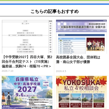
こちらの記事もおすすめ
【中学受験2027】四谷大塚、第2
高校囲碁全国大会、団体戦は
回合不合判定テスト（7/5実施）
灘・南山女子部が優勝
偏差値…筑駒74・桜蔭70＜PR＞
2026.7.10
2026.8.5