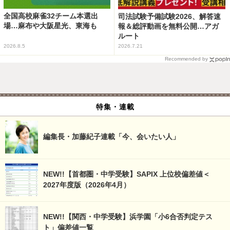
全国高校麻雀32チーム本選出
司法試験予備試験2026、解答速
場…麻布や大阪星光、東海も
報＆総評動画を無料公開…アガ
ルート
2026.8.5
2026.7.21
Recommended by
特集・連載
編集長・加藤紀子連載「今、会いたい人」
NEW!!【首都圏・中学受験】SAPIX 上位校偏差値＜
2027年度版（2026年4月）
NEW!!【関西・中学受験】浜学園「小6合否判定テス
ト」偏差値一覧