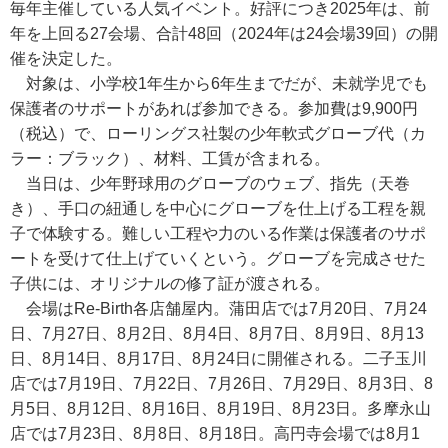
毎年主催している人気イベント。好評につき2025年は、前
年を上回る27会場、合計48回（2024年は24会場39回）の開
催を決定した。
対象は、小学校1年生から6年生までだが、未就学児でも
保護者のサポートがあれば参加できる。参加費は9,900円
（税込）で、ローリングス社製の少年軟式グローブ代（カ
ラー：ブラック）、材料、工賃が含まれる。
当日は、少年野球用のグローブのウェブ、指先（天巻
き）、手口の紐通しを中心にグローブを仕上げる工程を親
子で体験する。難しい工程や力のいる作業は保護者のサポ
ートを受けて仕上げていくという。グローブを完成させた
子供には、オリジナルの修了証が渡される。
会場はRe-Birth各店舗屋内。蒲田店では7月20日、7月24
日、7月27日、8月2日、8月4日、8月7日、8月9日、8月13
日、8月14日、8月17日、8月24日に開催される。二子玉川
店では7月19日、7月22日、7月26日、7月29日、8月3日、8
月5日、8月12日、8月16日、8月19日、8月23日。多摩永山
店では7月23日、8月8日、8月18日。高円寺会場では8月1