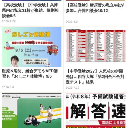
【高校受験】【中学受験】兵庫
【高校受験】横須賀の私立4校が
県内の私立31校が集結、個別相
参加…合同相談会10/12
談会9/6
2026.7.28
2026.8.5
医療✕消防、縫合デモやAED講
【中学受験2027】人気校の併願
習も「おしごと体験博」9/5
先は…四谷大塚「第2回合不合判
定テスト」結果
2026.8.6
2026.7.16