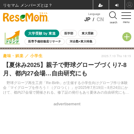
リセマム メンバーズ
Language
JP
/
CN
menu
search
大学受験 by 東進
医学部
東大受験
医専予備校徹底リサーチ
河合塾×東大特集
親子で考える大学選び
高校受験
中学受験
小学校受験
趣味・娯楽
小学生
2025.7.10 Thu 18:15
共通テスト
夏休み
8月開催学校説明会・相談会
【夏休み2025】親子で野球グローブづくり7-8
8月開催イベント・WS
全国公立高校 過去問
人気記事
月、都内27会場…自由研究にも
自由研究教材（小学生向け）
自由研究教材（中学生向け）
ランキング
野球グローブ再生工房「Re-Birth」が主催する小学生向けグローブ作り体験
会「マイグローブを作ろう！（グロつく）」が2025年7月19日～8月24日にか
けて、都内27会場で開催される。修了証の発行もあり夏休みの自由研究にも最
適な親子向けイベントとなっている。
advertisement