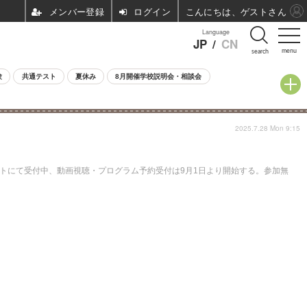
ログイン
こんにちは、ゲストさん
Language
JP
/
CN
menu
search
験
共通テスト
夏休み
8月開催学校説明会・相談会
2025.7.28 Mon 9:15
サイトにて受付中、動画視聴・プログラム予約受付は9月1日より開始する。参加無