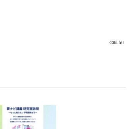
《畑山望》