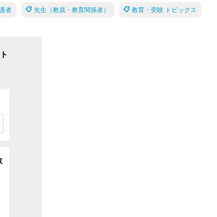
護者
先生（教員・教育関係者）
教育・受験 トピックス
ト
数