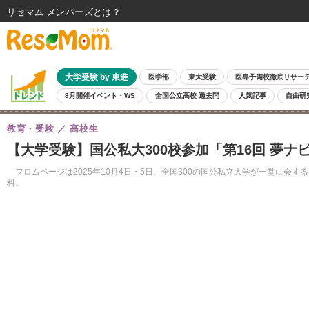
リセマム メンバーズ
大学受験 by 東進
医学部
東大受験
医専予備校徹底リサー
8月開催イベント・WS
全国公立高校 過去問
人気記事
自由研
教育・受験
高校生
【大学受験】国公私大300校参加「第16回 夢ナビラ
フロムページは2025年10月4日・5日、全国300の国公私立大学が一堂に会
料。