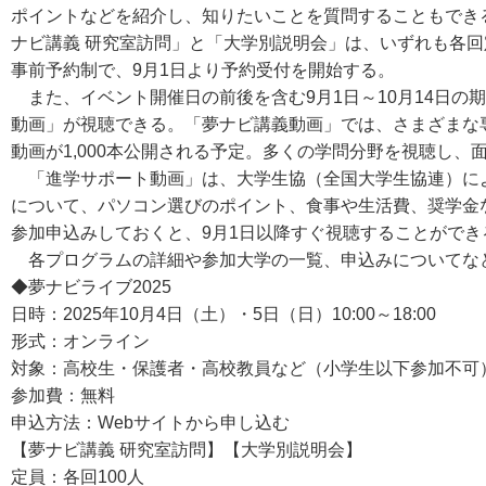
ポイントなどを紹介し、知りたいことを質問することもできる
ナビ講義 研究室訪問」と「大学別説明会」は、いずれも各回定
事前予約制で、9月1日より予約受付を開始する。
また、イベント開催日の前後を含む9月1日～10月14日の
動画」が視聴できる。「夢ナビ講義動画」では、さまざまな
動画が1,000本公開される予定。多くの学問分野を視聴し
「進学サポート動画」は、大学生協（全国大学生協連）によ
について、パソコン選びのポイント、食事や生活費、奨学金
参加申込みしておくと、9月1日以降すぐ視聴することができ
各プログラムの詳細や参加大学の一覧、申込みについてな
◆夢ナビライブ2025
日時：2025年10月4日（土）・5日（日）10:00～18:00
形式：オンライン
対象：高校生・保護者・高校教員など（小学生以下参加不可
参加費：無料
申込方法：Webサイトから申し込む
【夢ナビ講義 研究室訪問】【大学別説明会】
定員：各回100人