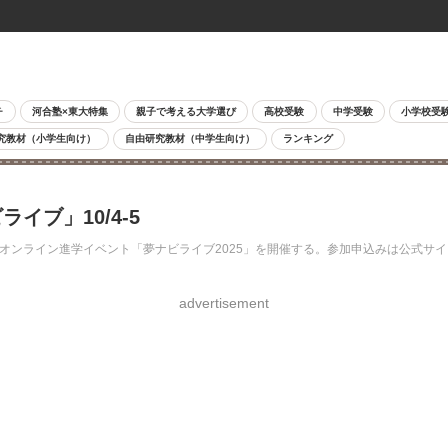
チ
河合塾×東大特集
親子で考える大学選び
高校受験
中学受験
小学校受
究教材（小学生向け）
自由研究教材（中学生向け）
ランキング
イブ」10/4-5
するオンライン進学イベント「夢ナビライブ2025」を開催する。参加申込みは公式
advertisement