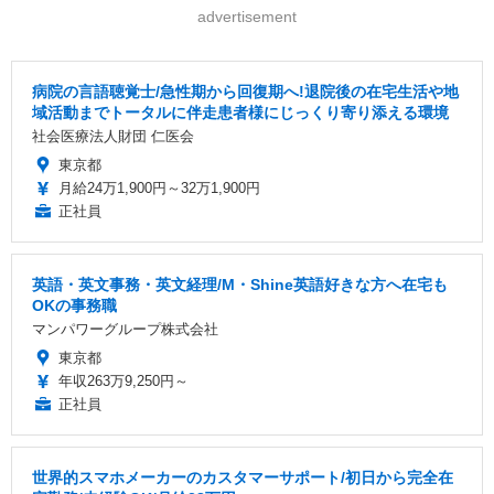
advertisement
病院の言語聴覚士/急性期から回復期へ!退院後の在宅生活や地
域活動までトータルに伴走患者様にじっくり寄り添える環境
社会医療法人財団 仁医会
東京都
月給24万1,900円～32万1,900円
正社員
英語・英文事務・英文経理/M・Shine英語好きな方へ在宅も
OKの事務職
マンパワーグループ株式会社
東京都
年収263万9,250円～
正社員
世界的スマホメーカーのカスタマーサポート/初日から完全在