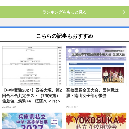
ランキングをもっと見る
こちらの記事もおすすめ
【中学受験2027】四谷大塚、第2
高校囲碁全国大会、団体戦は
回合不合判定テスト（7/5実施）
灘・南山女子部が優勝
偏差値…筑駒74・桜蔭70＜PR＞
2026.7.10
2026.8.5