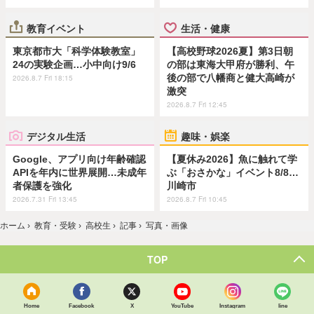
教育イベント
生活・健康
東京都市大「科学体験教室」
【高校野球2026夏】第3日朝
24の実験企画…小中向け9/6
の部は東海大甲府が勝利、午
後の部で八幡商と健大高崎が
2026.8.7 Fri 18:15
激突
2026.8.7 Fri 12:45
デジタル生活
趣味・娯楽
Google、アプリ向け年齢確認
【夏休み2026】魚に触れて学
APIを年内に世界展開…未成年
ぶ「おさかな」イベント8/8…
者保護を強化
川崎市
2026.7.31 Fri 13:45
2026.8.7 Fri 10:45
ホーム
›
教育・受験
›
高校生
›
記事
›
写真・画像
TOP
Home
Facebook
X
YouTube
Instagram
line