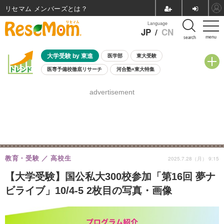
リセマム メンバーズ
Language
JP
/
CN
menu
search
大学受験 by 東進
医学部
東大受験
医専予備校徹底リサーチ
河合塾×東大特集
親子で考える大学選び
高校受験
中学受験
小学校受験
advertisement
共通テスト
夏休み
8月開催学校説明会・相談会
8月開催イベント・WS
全国公立高校 過去問
人気記事
自由研究教材（小学生向け）
自由研究教材（中学生向け）
ランキング
教育・受験
高校生
2025.7.28（月） 9:15
【大学受験】国公私大300校参加「第16回 夢ナ
ビライブ」10/4-5 2枚目の写真・画像