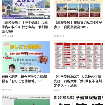
【高校受験】【中学受験】兵庫
【高校受験】横須賀の私立4校が
県内の私立31校が集結、個別相
参加…合同相談会10/12
談会9/6
2026.7.28
2026.8.5
医療✕消防、縫合デモやAED講
【中学受験2027】人気校の併願
習も「おしごと体験博」9/5
先は…四谷大塚「第2回合不合判
定テスト」結果
2026.8.6
2026.7.16