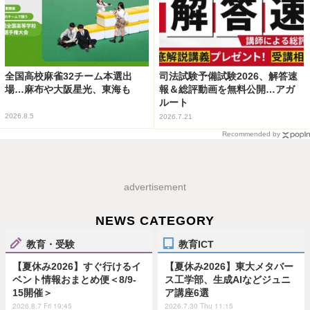
全国高校麻雀32チーム本選出
司法試験予備試験2026、解答速
場…麻布や大阪星光、東海も
報＆総評動画を無料公開…アガ
ルート
2026.8.5
2026.7.21
Recommended by
advertisement
NEWS CATEGORY
教育・受験
教育ICT
【夏休み2026】すぐ行けるイ
【夏休み2026】東大メタバー
ベント情報おまとめ便＜8/9-
ス工学部、生成AIなどジュニ
15開催＞
ア講座6選
2026.8.7 Fri 19:45
2026.7.30 Thu 11:15