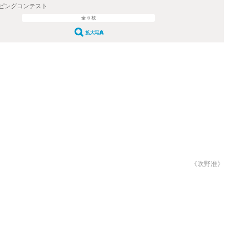
ピングコンテスト
全 6 枚
拡大写真
《吹野准》