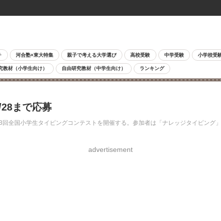
チ
河合塾×東大特集
親子で考える大学選び
高校受験
中学受験
小学校受
究教材（小学生向け）
自由研究教材（中学生向け）
ランキング
28まで応募
3回全国小学生タイピングコンテストを開催する。参加者は「ナレッジタイピング
advertisement