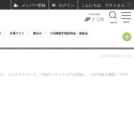
ログイン
こんにちは、ゲストさん
Language
JP
/
CN
menu
search
験
共通テスト
夏休み
8月開催学校説明会・相談会
2025.7.28 Mon 11:15
」の「コンテストコース」で自己ベストスコアを記録し、その写真を撮影して8月