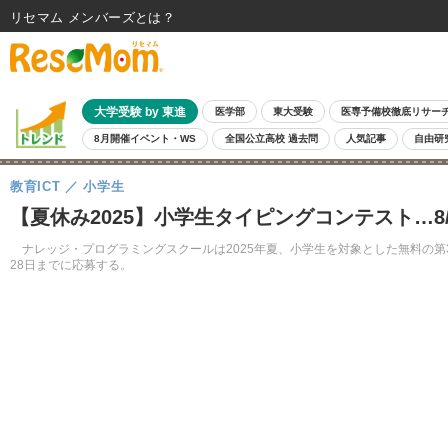
リセマム メンバーズ
大学受験 by 東進
医学部
東大受験
医専予備校徹底リサー
8月開催イベント・WS
全国公立高校 過去問
人気記事
自由研
教育ICT
小学生
【夏休み2025】小学生タイピングコンテスト…8/
ナレッジ・プログラミングスクールは2025年夏、小学生を対象とした無料の第
28日までに応募する。