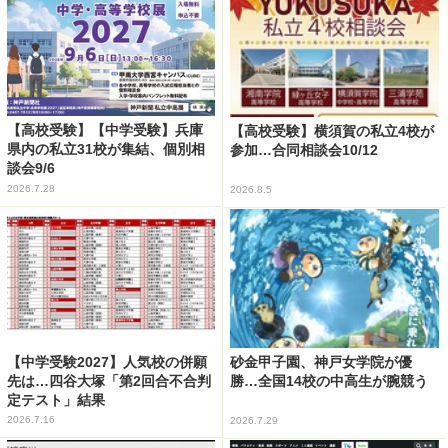
【高校受験】【中学受験】兵庫
【高校受験】横須賀の私立4校が
県内の私立31校が集結、個別相
参加…合同相談会10/12
談会9/6
2026.7.28
2026.8.5
【中学受験2027】人気校の併願
砂金甲子園、神戸女学院が優
先は…四谷大塚「第2回合不合判
勝…全国14校の中高生が腕競う
定テスト」結果
2026.7.16
2026.7.29