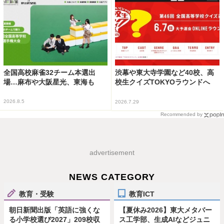
全国高校麻雀32チーム本選出
渋幕や東大寺学園など40校、高
場…麻布や大阪星光、東海も
校生クイズTOKYOラウンドへ
2026.8.5
2026.7.29
Recommended by
advertisement
NEWS CATEGORY
教育・受験
教育ICT
朝日新聞出版「英語に強くな
【夏休み2026】東大メタバー
る小学校選び2027」209校収
ス工学部、生成AIなどジュニ