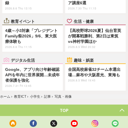
録
ア講座6選
2026.8.6 Thu 13:15
2026.7.30 Thu 11:15
教育イベント
生活・健康
4歳～小3対象「プレジデント
【高校野球2026夏】仙台育英
Family祭2026」9/6、東大医
が開幕戦勝利、第2日は東筑
療体験も
vs神村学園ほか
2026.8.6 Thu 11:15
2026.8.5 Wed 20:32
デジタル生活
趣味・娯楽
Google、アプリ向け年齢確認
全国高校麻雀32チーム本選出
APIを年内に世界展開…未成年
場…麻布や大阪星光、東海も
者保護を強化
2026.8.5 Wed 19:45
2026.7.31 Fri 13:45
ホーム
›
教育ICT
›
小学生
›
記事
›
写真・画像
TOP