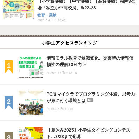
【小学校受験】【中学受験】【高校受験】福岡3会
場「私立小中高校展」8/22-23
教育・受験
2026.8.4 Tue 23:45
小学生アクセスランキング
情報モラル教育で意識変化、災害時の情報信
頼性の理解33％向上
2025.4.15 Tue 15:15
PC版マイクラでプログラミング体験、思考力
が身に付く環境とは
PR
2019.7.5 Fri 10:15
【夏休み2025】小学生タイピングコンテス
ト…8/28まで応募