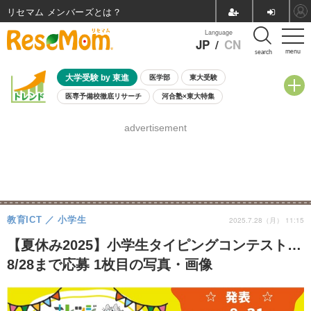
リセマム メンバーズ
Language
JP
/
CN
menu
search
大学受験 by 東進
医学部
東大受験
医専予備校徹底リサーチ
河合塾×東大特集
親子で考える大学選び
高校受験
中学受験
小学校受験
advertisement
共通テスト
夏休み
8月開催学校説明会・相談会
8月開催イベント・WS
全国公立高校 過去問
人気記事
自由研究教材（小学生向け）
自由研究教材（中学生向け）
ランキング
教育ICT
小学生
2025.7.28（月） 11:15
【夏休み2025】小学生タイピングコンテスト…
8/28まで応募 1枚目の写真・画像