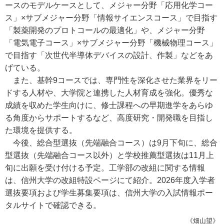
ースのモデルケースとして、メジャー分野「応用化学コー
ス」×サブメジャー分野「情報サイエンスコース」で目指す
「製薬開発のプロトコールの最適化」や、メジャー分野
「電気電子コース」×サブメジャー分野「機械物理コース」
で目指す「次世代半導体デバイスの設計、作製」などをあ
げている。
また、基幹9コースでは、専門性を深化させた業界をリー
ドする人材や、大学院と連携した人材育成を強化。優秀な
成績を収めた学生向けに、修士課程への早期進学をあらゆ
る角度からサポートするなど、高度研究・開発職を目指し
た環境を提供する。
今後、総合型選抜（先端融合コース）は9月下旬に、総合
型選抜（先端融合コース以外）と学校推薦型選抜は11月上
旬に出願を受け付ける予定。工学部の改組に関する情報
は、信州大学の改組特設ページにて紹介。2026年度入学者
選抜要項および学生募集要項は、信州大学の入試情報ポー
タルサイトで確認できる。
《畑山望》