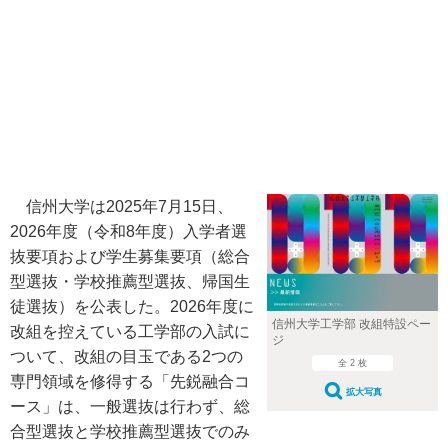
信州大学は2025年7月15日、
2026年度（令和8年度）入学者選
抜要項および学生募集要項（総合
型選抜・学校推薦型選抜、帰国生
徒選抜）を公表した。2026年度に
信州大学工学部 改組特設ペー
改組を控えている工学部の入試に
ジ
ついて、改組の目玉である2つの
全 2 枚
専門領域を修得する「先鋭融合コ
拡大写真
ース」は、一般選抜は行わず、総
合型選抜と学校推薦型選抜でのみ