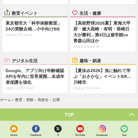
教育イベント
生活・健康
東京都市大「科学体験教室」
【高校野球2026夏】東海大甲
24の実験企画…小中向け9/6
府・健大高崎・有明・長崎日
大が勝利…第4日は遊学館vs
2026.8.7 Fri 18:15
青森山田ほか
2026.8.8 Sat 9:52
デジタル生活
趣味・娯楽
Google、アプリ向け年齢確認
【夏休み2026】魚に触れて学
APIを年内に世界展開…未成年
ぶ「おさかな」イベント8/8…
者保護を強化
川崎市
2026.7.31 Fri 13:45
2026.8.7 Fri 10:45
ホーム
›
教育・受験
›
高校生
›
記事
TOP
Home
Facebook
X
YouTube
Instagram
line