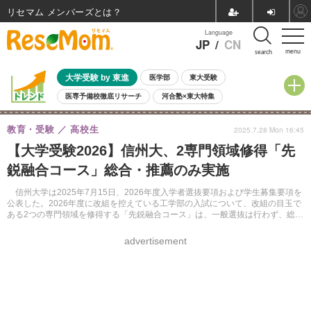
リセマム メンバーズ
Language
JP
/
CN
menu
search
大学受験 by 東進
医学部
東大受験
医専予備校徹底リサーチ
河合塾×東大特集
親子で考える大学選び
高校受験
中学受験
小学校受験
教育・受験
高校生
2025.7.28 Mon 16:45
共通テスト
夏休み
8月開催学校説明会・相談会
【大学受験2026】信州大、2専門領域修得「先
8月開催イベント・WS
全国公立高校 過去問
人気記事
鋭融合コース」総合・推薦のみ実施
自由研究教材（小学生向け）
自由研究教材（中学生向け）
ランキング
信州大学は2025年7月15日、2026年度入学者選抜要項および学生募集要項を
公表した。2026年度に改組を控えている工学部の入試について、改組の目玉で
ある2つの専門領域を修得する「先鋭融合コース」は、一般選抜は行わず、総合
型選抜と学校推薦型選抜でのみ募集を行う。
advertisement