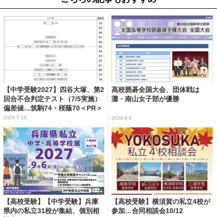
【中学受験2027】四谷大塚、第2
高校囲碁全国大会、団体戦は
回合不合判定テスト（7/5実施）
灘・南山女子部が優勝
偏差値…筑駒74・桜蔭70＜PR＞
2026.7.10
2026.8.5
【高校受験】【中学受験】兵庫
【高校受験】横須賀の私立4校が
県内の私立31校が集結、個別相
参加…合同相談会10/12