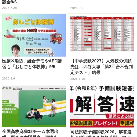
談会9/6
2026.7.28
2026.8.5
医療✕消防、縫合デモやAED講
【中学受験2027】人気校の併願
習も「おしごと体験博」9/5
先は…四谷大塚「第2回合不合判
定テスト」結果
2026.8.6
2026.7.16
全国高校麻雀32チーム本選出
司法試験予備試験2026、解答速