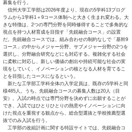
募集を行う。
信州大学工学部は2026年度より、現在の5学科13プログ
ラムから1学科1＋9コース体制へと大きく生まれ変わる。大
きな特徴は、2つの専門分野を同時修得することで多角的な
視点を持つ人材育成を目指す「先鋭融合コース」の設置
だ。先鋭融合コースでは、組み合わせの制約なしで「基幹9
コース」の中からメジャー分野、サブメジャー分野の2つを
選択し、分野融合研究などにも対応する。複雑化する社会
に柔軟に対応し、新しい価値の創出や持続可能な社会の実
現をしていく、イノベーションの核となる人材を育てるこ
とを目指したコースになるという。
新たな工学部工学科全体の入学定員は、既存の5学科と同
様485人。うち、先鋭融合コースの募集人数は20人（目
安）。入試の時点では専門分野を決めずに出願することが
でき、入試ではひとりひとりの熱意やイノベーションに向
けた視点を重視する観点から、総合型選抜と学校推薦型選
抜でのみ入試を行う。
工学部の改組計画に関する特設サイトでは、先鋭融合コ