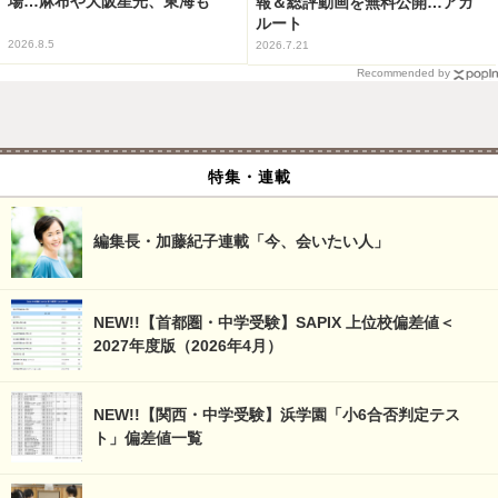
場…麻布や大阪星光、東海も
報＆総評動画を無料公開…アガ
ルート
2026.8.5
2026.7.21
Recommended by
特集・連載
編集長・加藤紀子連載「今、会いたい人」
NEW!!【首都圏・中学受験】SAPIX 上位校偏差値＜
2027年度版（2026年4月）
NEW!!【関西・中学受験】浜学園「小6合否判定テス
ト」偏差値一覧