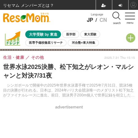
リセマム メンバーズ
Language
JP
/
CN
menu
search
大学受験 by 東進
医学部
東大受験
医専予備校徹底リサーチ
河合塾×東大特集
親子で考える大学選び
高校受験
中学受験
小学校受験
生活・健康
その他
2025.7.31 Thu 15:15
共通テスト
夏休み
8月開催学校説明会・相談会
世界水泳2025決勝、松下知之がレオン・マルシ
8月開催イベント・WS
全国公立高校 過去問
人気記事
ャンと対決7/31夜
自由研究教材（小学生向け）
自由研究教材（中学生向け）
ランキング
シンガポールで開催中の2025年世界水泳選手権で2025年7月31日、競泳5種
目の決勝が行われる。日本は、2024年パリ大会競泳唯一のメダリスト松下知之
がファイナルレースに進出。前日、競泳男子200m個人で世界記録を樹立したフ
ランスのレオン・マルシャンと対決する。
advertisement