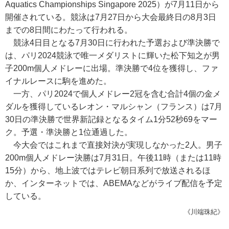
Aquatics Championships Singapore 2025）が7月11日から
開催されている。競泳は7月27日から大会最終日の8月3日
までの8日間にわたって行われる。
競泳4日目となる7月30日に行われた予選および準決勝で
は、パリ2024競泳で唯一メダリストに輝いた松下知之が男
子200m個人メドレーに出場。準決勝で4位を獲得し、ファ
イナルレースに駒を進めた。
一方、パリ2024で個人メドレー2冠を含む合計4個の金メ
ダルを獲得しているレオン・マルシャン（フランス）は7月
30日の準決勝で世界新記録となるタイム1分52秒69をマー
ク。予選・準決勝と1位通過した。
今大会ではこれまで直接対決が実現しなかった2人。男子
200m個人メドレー決勝は7月31日。午後11時（または11時
15分）から、地上波ではテレビ朝日系列で放送されるほ
か、インターネットでは、ABEMAなどがライブ配信を予定
している。
《川端珠紀》