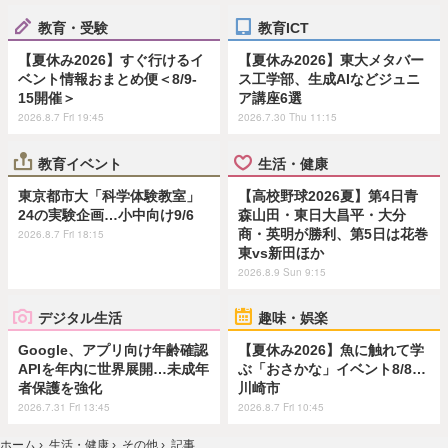
教育・受験
教育ICT
【夏休み2026】すぐ行けるイ
【夏休み2026】東大メタバー
ベント情報おまとめ便＜8/9-
ス工学部、生成AIなどジュニ
15開催＞
ア講座6選
2026.8.7 Fri 19:45
2026.7.30 Thu 11:15
教育イベント
生活・健康
東京都市大「科学体験教室」
【高校野球2026夏】第4日青
24の実験企画…小中向け9/6
森山田・東日大昌平・大分
商・英明が勝利、第5日は花巻
2026.8.7 Fri 18:15
東vs新田ほか
2026.8.9 Sun 9:15
デジタル生活
趣味・娯楽
Google、アプリ向け年齢確認
【夏休み2026】魚に触れて学
APIを年内に世界展開…未成年
ぶ「おさかな」イベント8/8…
者保護を強化
川崎市
2026.7.31 Fri 13:45
2026.8.7 Fri 10:45
ホーム
›
生活・健康
›
その他
›
記事