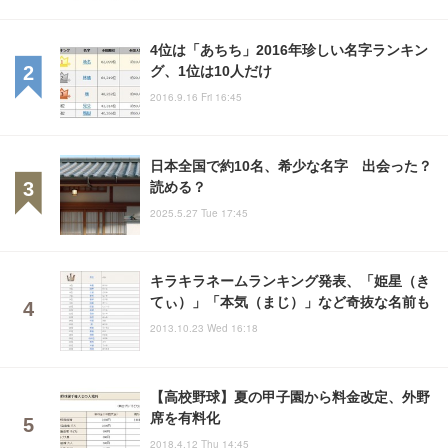
4位は「あちち」2016年珍しい名字ランキン
グ、1位は10人だけ
2016.9.16 Fri 16:45
日本全国で約10名、希少な名字 出会った？
読める？
2025.5.27 Tue 17:45
キラキラネームランキング発表、「姫星（き
てぃ）」「本気（まじ）」など奇抜な名前も
2013.10.23 Wed 16:18
【高校野球】夏の甲子園から料金改定、外野
席を有料化
2018.4.12 Thu 14:45