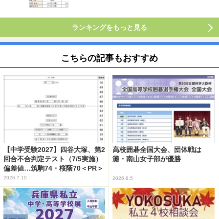
ランキングをもっと見る
こちらの記事もおすすめ
【中学受験2027】四谷大塚、第2
高校囲碁全国大会、団体戦は
回合不合判定テスト（7/5実施）
灘・南山女子部が優勝
偏差値…筑駒74・桜蔭70＜PR＞
2026.7.10
2026.8.5