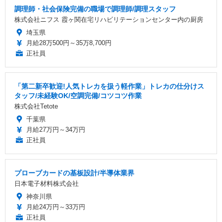
調理師・社会保険完備の職場で調理師/調理スタッフ
株式会社ニフス 霞ヶ関在宅リハビリテーションセンター内の厨房
埼玉県
月給28万500円～35万8,700円
正社員
「第二新卒歓迎!人気トレカを扱う軽作業」トレカの仕分けス
タッフ/未経験OK/空調完備/コツコツ作業
株式会社Tetote
千葉県
月給27万円～34万円
正社員
プローブカードの基板設計/半導体業界
日本電子材料株式会社
神奈川県
月給24万円～33万円
正社員