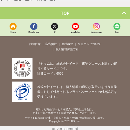
TOP
Home
Facebook
X
YouTube
Instagram
line
お問合せ
広告掲載
会社概要
リセマムについて
個人情報保護方針
リセマムは、株式会社イード（東証グロース上場）の運
営するサービスです。
証券コード：6038
株式会社イードは、個人情報の適切な取扱いを行う事業
者に対して付与されるプライバシーマークの付与認定を
受けています。
紹介した商品/サービスを購入、契約した場合に、
売上の一部が弊社サイトに還元されることがあります。
当サイトに掲載の記事・見出し・写真・画像の無断転載を禁じます。
Copyright © 2026 IID, Inc.
advertisement