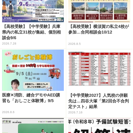
【高校受験】【中学受験】兵庫
【高校受験】横須賀の私立4校が
県内の私立31校が集結、個別相
参加…合同相談会10/12
談会9/6
2026.7.28
2026.8.5
医療✕消防、縫合デモやAED講
【中学受験2027】人気校の併願
習も「おしごと体験博」9/5
先は…四谷大塚「第2回合不合判
定テスト」結果
2026.8.6
2026.7.16