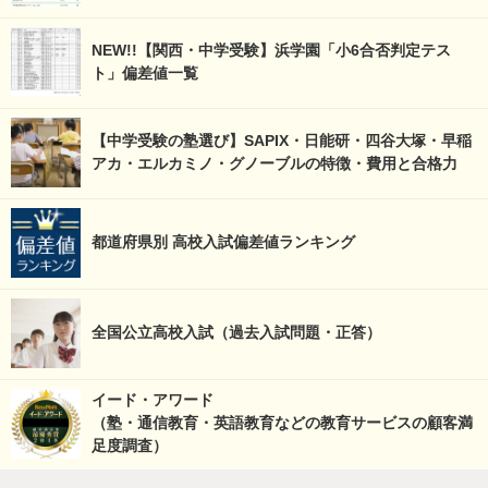
NEW!!【関西・中学受験】浜学園「小6合否判定テス
ト」偏差値一覧
【中学受験の塾選び】SAPIX・日能研・四谷大塚・早稲
アカ・エルカミノ・グノーブルの特徴・費用と合格力
都道府県別 高校入試偏差値ランキング
全国公立高校入試（過去入試問題・正答）
イード・アワード
（塾・通信教育・英語教育などの教育サービスの顧客満
足度調査）