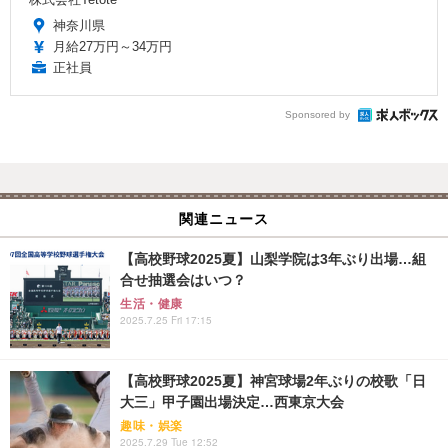
神奈川県
月給27万円～34万円
正社員
Sponsored by
関連ニュース
【高校野球2025夏】山梨学院は3年ぶり出場…組
合せ抽選会はいつ？
生活・健康
2025.7.25 Fri 17:15
【高校野球2025夏】神宮球場2年ぶりの校歌「日
大三」甲子園出場決定…西東京大会
趣味・娯楽
2025.7.29 Tue 12:52