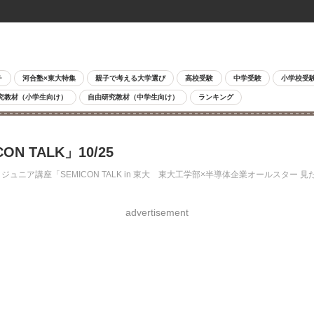
チ
河合塾×東大特集
親子で考える大学選び
高校受験
中学受験
小学校受
究教材（小学生向け）
自由研究教材（中学生向け）
ランキング
TALK」10/25
ュニア講座「SEMICON TALK in 東大 東大工学部×半導体企業オールスタ
advertisement