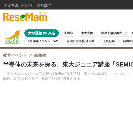
リセマム メンバーズ
大学受験 by 東進
医学部
東大受験
医専予備校徹底リサー
8月開催イベント・WS
全国公立高校 過去問
人気記事
自由研
教育イベント
高校生
半導体の未来を探る、東大ジュニア講座「SEMICON 
東京大学メタバース工学部は2025年10月25日、東京大学本郷キャンパスにて、ジ
無料。定員は100名で、事前申込みが必要となる。