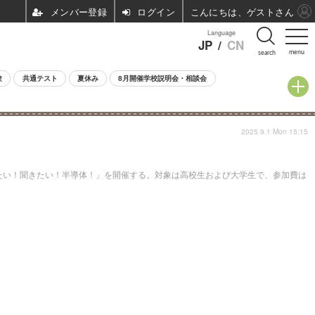
ログイン
こんにちは、ゲストさん
Language
JP
/
CN
menu
search
験
共通テスト
夏休み
8月開催学校説明会・相談会
2025.9.1 Mon 15:15
ー 見たい！聞きたい！半導体！」を開催する。対象は高校生および大学生で、参加費は