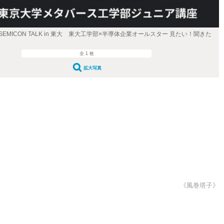
EMICON TALK in 東大 東大工学部×半導体企業オールスター 見たい！聞きた
全 1 枚
拡大写真
《風巻塔子》