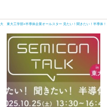
in 東大 東大工学部×半導体企業オールスター 見たい！聞きたい！半導体！