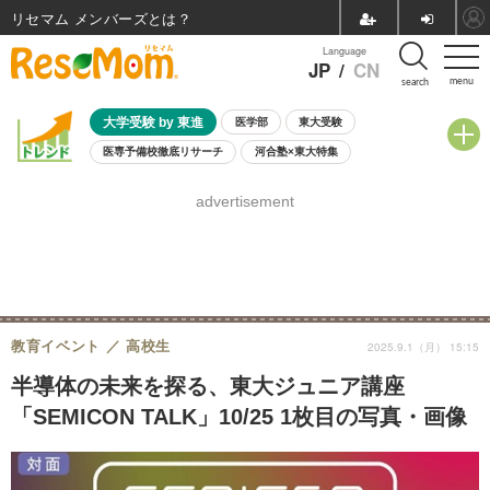
リセマム メンバーズ
Language
JP
/
CN
menu
search
大学受験 by 東進
医学部
東大受験
医専予備校徹底リサーチ
河合塾×東大特集
親子で考える大学選び
高校受験
中学受験
小学校受験
advertisement
共通テスト
夏休み
8月開催学校説明会・相談会
8月開催イベント・WS
全国公立高校 過去問
人気記事
自由研究教材（小学生向け）
自由研究教材（中学生向け）
ランキング
教育イベント
高校生
2025.9.1（月） 15:15
半導体の未来を探る、東大ジュニア講座
「SEMICON TALK」10/25 1枚目の写真・画像