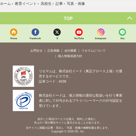
ホーム
›
教育イベント
›
高校生
›
記事
›
写真・画像
TOP
Home
Facebook
X
YouTube
Instagram
line
お問合せ
広告掲載
会社概要
リセマムについて
個人情報保護方針
リセマムは、株式会社イード（東証グロース上場）の運
営するサービスです。
証券コード：6038
株式会社イードは、個人情報の適切な取扱いを行う事業
者に対して付与されるプライバシーマークの付与認定を
受けています。
紹介した商品/サービスを購入、契約した場合に、
売上の一部が弊社サイトに還元されることがあります。
当サイトに掲載の記事・見出し・写真・画像の無断転載を禁じます。
Copyright © 2026 IID, Inc.