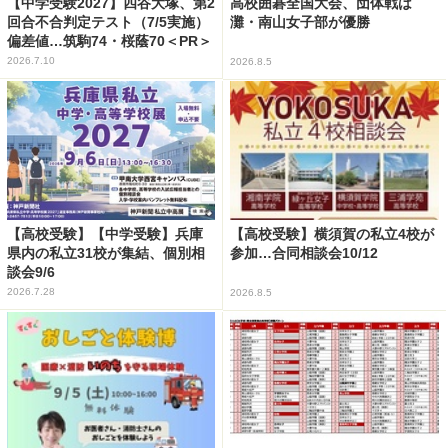
【中学受験2027】四谷大塚、第2
高校囲碁全国大会、団体戦は
回合不合判定テスト（7/5実施）
灘・南山女子部が優勝
偏差値…筑駒74・桜蔭70＜PR＞
2026.7.10
2026.8.5
【高校受験】【中学受験】兵庫
【高校受験】横須賀の私立4校が
県内の私立31校が集結、個別相
参加…合同相談会10/12
談会9/6
2026.7.28
2026.8.5