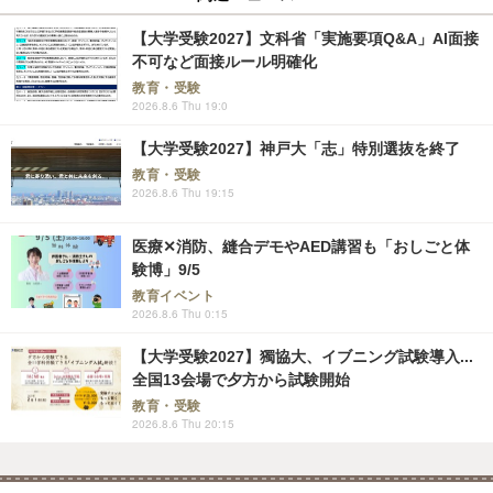
【大学受験2027】文科省「実施要項Q&A」AI面接
不可など面接ルール明確化
教育・受験
2026.8.6 Thu 19:0
【大学受験2027】神戸大「志」特別選抜を終了
教育・受験
2026.8.6 Thu 19:15
医療✕消防、縫合デモやAED講習も「おしごと体
験博」9/5
教育イベント
2026.8.6 Thu 0:15
【大学受験2027】獨協大、イブニング試験導入...
全国13会場で夕方から試験開始
教育・受験
2026.8.6 Thu 20:15