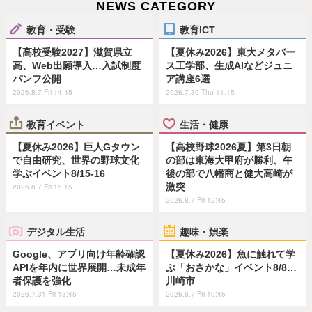
NEWS CATEGORY
教育・受験
教育ICT
【高校受験2027】滋賀県立
【夏休み2026】東大メタバー
高、Web出願導入…入試制度
ス工学部、生成AIなどジュニ
パンフ公開
ア講座6選
2026.8.7 Fri 14:45
2026.7.30 Thu 11:15
教育イベント
生活・健康
【夏休み2026】巨人Gタウン
【高校野球2026夏】第3日朝
で自由研究、世界の野球文化
の部は東海大甲府が勝利、午
学ぶイベント8/15-16
後の部で八幡商と健大高崎が
激突
2026.8.7 Fri 15:15
2026.8.7 Fri 12:45
デジタル生活
趣味・娯楽
Google、アプリ向け年齢確認
【夏休み2026】魚に触れて学
APIを年内に世界展開…未成年
ぶ「おさかな」イベント8/8…
者保護を強化
川崎市
2026.7.31 Fri 13:45
2026.8.7 Fri 10:45