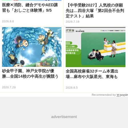
医療✕消防、縫合デモやAED講
【中学受験2027】人気校の併願
習も「おしごと体験博」9/5
先は…四谷大塚「第2回合不合判
定テスト」結果
2026.8.6
2026.7.16
砂金甲子園、神戸女学院が優
全国高校麻雀32チーム本選出
勝…全国14校の中高生が腕競う
場…麻布や大阪星光、東海も
2026.7.29
2026.8.5
Recommended by
advertisement