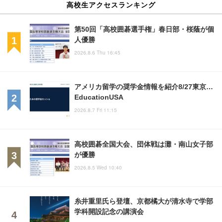
高校生アクセスランキング
第50回「高校囲碁選手権」春日部・桜蔭が個
人優勝
2026.8.6 Thu 16:45
アメリカ留学の奨学金情報を紹介8/27東京…
EducationUSA
2026.8.7 Fri 11:15
高校囲碁全国大会、団体戦は灘・南山女子部
が優勝
2026.8.5 Wed 10:40
糸井重里氏ら登壇、京都橘大が清水寺で学部
学科開設記念の講演会