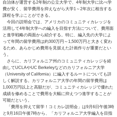
自治体が運営する2年制の公立大学で、4年制大学に比べ学
費が安く、留学費用を抑えながら大学1～2年次に相当する
課程を学ぶことができる。
今回の説明会では、アメリカのコミュニティカレッジを
活用して4年制大学への編入を目指す方法について、費用面
と進学戦略の両面から紹介する。特に、編入先の大学によ
って年間の留学費用は約300万円～1,500万円と大きく変わ
るため、あらかじめ費用を見据えた計画作りが重要だとい
う。
さらに、カリフォルニア州のコミュニティカレッジを経
由してUCLAやUC Berkeleyなどのカリフォルニア大学
（University of California）に編入するルートについても詳
しく解説する。カリフォルニア大学の年間の留学費用は
1,000万円以上と高額だが、コミュニティカレッジで優れた
成績を修めることで費用を大幅に抑えつつ進学することが
可能だという。
「費用を抑えて留学！コミカレ説明会」は9月6日午後3時
と9月16日午後7時から、「カリフォルニア大学編入を目指