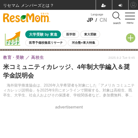
リセマム メンバーズ
Language
JP
/
CN
menu
search
大学受験 by 東進
医学部
東大受験
医専予備校徹底リサーチ
河合塾×東大特集
親子で考える大学選び
高校受験
中学受験
小学校受験
教育・受験
高校生
2025.9.2 Tue 9:45
共通テスト
夏休み
8月開催学校説明会・相談会
米コミュニティカレッジ、4年制大学編入＆奨
8月開催イベント・WS
全国公立高校 過去問
人気記事
学金説明会
自由研究教材（小学生向け）
自由研究教材（中学生向け）
ランキング
海外留学推進協会は、2026年入学希望者を対象にした「アメリカ コミュニテ
ィカレッジ説明会」を2025年9月にオンラインで開催する。対象は高校生、既
卒生、大学生、社会人およびその保護者、学校関係者など。参加費無料、事前
申込制。
advertisement