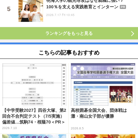
明海大学の観光専攻はなぜ就職に強い？
100％を支える実践教育とインターン
PR
2026.7.17 Fri 10:45
ランキングをもっと見る
こちらの記事もおすすめ
【中学受験2027】四谷大塚、第2
高校囲碁全国大会、団体戦は
回合不合判定テスト（7/5実施）
灘・南山女子部が優勝
偏差値…筑駒74・桜蔭70＜PR＞
2026.7.10
2026.8.5