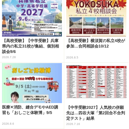
【高校受験】【中学受験】兵庫
【高校受験】横須賀の私立4校が
県内の私立31校が集結、個別相
参加…合同相談会10/12
談会9/6
2026.7.28
2026.8.5
医療✕消防、縫合デモやAED講
【中学受験2027】人気校の併願
習も「おしごと体験博」9/5
先は…四谷大塚「第2回合不合判
定テスト」結果
2026.8.6
2026.7.16