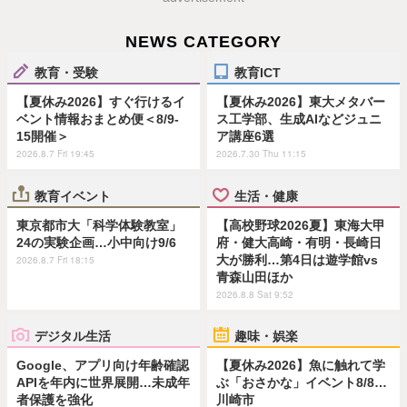
NEWS CATEGORY
教育・受験
教育ICT
【夏休み2026】すぐ行けるイ
【夏休み2026】東大メタバー
ベント情報おまとめ便＜8/9-
ス工学部、生成AIなどジュニ
15開催＞
ア講座6選
2026.8.7 Fri 19:45
2026.7.30 Thu 11:15
教育イベント
生活・健康
東京都市大「科学体験教室」
【高校野球2026夏】東海大甲
24の実験企画…小中向け9/6
府・健大高崎・有明・長崎日
大が勝利…第4日は遊学館vs
2026.8.7 Fri 18:15
青森山田ほか
2026.8.8 Sat 9:52
デジタル生活
趣味・娯楽
Google、アプリ向け年齢確認
【夏休み2026】魚に触れて学
APIを年内に世界展開…未成年
ぶ「おさかな」イベント8/8…
者保護を強化
川崎市