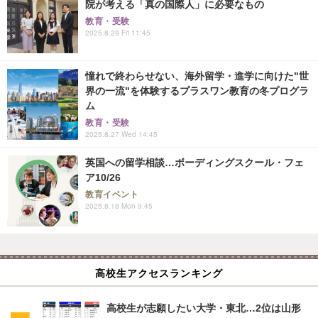
院が考える「真の国際人」に必要なもの
教育・受験
2025.8.29 Fri 11:45
憧れで終わらせない、海外留学・進学に向けた"世
界の一流"を体験するプラスワン教育の冬プログラ
ム
教育・受験
2025.8.27 Wed 14:45
英国への留学相談…ボーディングスクール・フェ
ア10/26
教育イベント
2025.8.18 Mon 9:45
高校生アクセスランキング
高校生が志願したい大学・東北…2位は山形