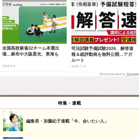
全国高校麻雀32チーム本選出
司法試験予備試験2026、解答速
場…麻布や大阪星光、東海も
報＆総評動画を無料公開…アガ
ルート
2026.8.5
2026.7.21
Recommended by
特集・連載
編集長・加藤紀子連載「今、会いたい人」