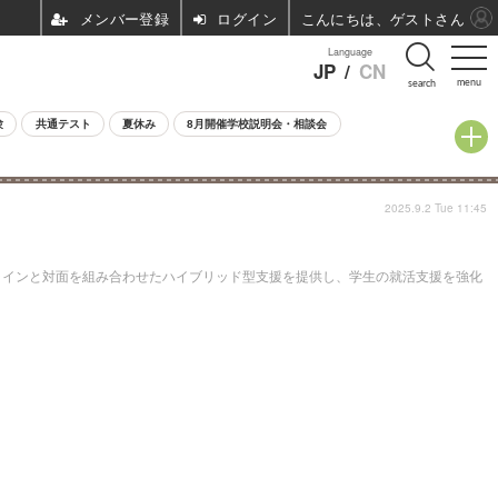
ログイン
こんにちは、ゲストさん
Language
JP
/
CN
menu
search
験
共通テスト
夏休み
8月開催学校説明会・相談会
2025.9.2 Tue 11:45
ラインと対面を組み合わせたハイブリッド型支援を提供し、学生の就活支援を強化