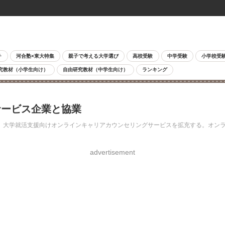
チ
河合塾×東大特集
親子で考える大学選び
高校受験
中学受験
小学校受
究教材（小学生向け）
自由研究教材（中学生向け）
ランキング
サービス企業と協業
し、大学就活支援向けオンラインキャリアカウンセリングサービスを拡充する。オン
advertisement