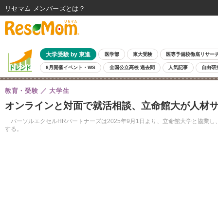
リセマム メンバーズ
大学受験 by 東進
医学部
東大受験
医専予備校徹底リサー
8月開催イベント・WS
全国公立高校 過去問
人気記事
自由研
教育・受験
大学生
オンラインと対面で就活相談、立命館大が人材
パーソルエクセルHRパートナーズは2025年9月1日より、立命館大学と協業
する。