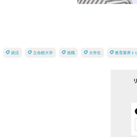
就活
立命館大学
就職
大学生
教育業界ト