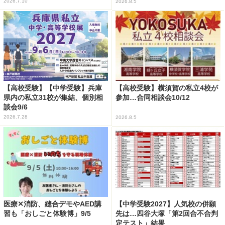
2026.7.10
2026.8.5
【高校受験】【中学受験】兵庫
【高校受験】横須賀の私立4校が
県内の私立31校が集結、個別相
参加…合同相談会10/12
談会9/6
2026.7.28
2026.8.5
医療✕消防、縫合デモやAED講
【中学受験2027】人気校の併願
習も「おしごと体験博」9/5
先は…四谷大塚「第2回合不合判
定テスト」結果