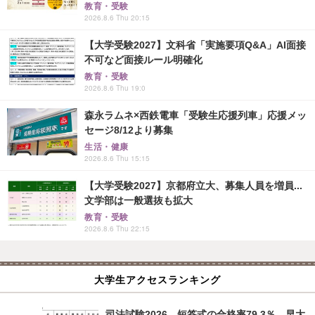
教育・受験
2026.8.6 Thu 20:15
【大学受験2027】文科省「実施要項Q&A」AI面接
不可など面接ルール明確化
教育・受験
2026.8.6 Thu 19:0
森永ラムネ×西鉄電車「受験生応援列車」応援メッ
セージ8/12より募集
生活・健康
2026.8.6 Thu 15:15
【大学受験2027】京都府立大、募集人員を増員...
文学部は一般選抜も拡大
教育・受験
2026.8.6 Thu 22:15
大学生アクセスランキング
司法試験2026、短答式の合格率79.3％…早大