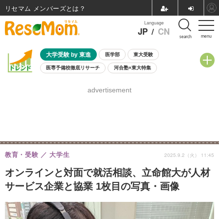
リセマム メンバーズ
Language
JP
/
CN
menu
search
大学受験 by 東進
医学部
東大受験
医専予備校徹底リサーチ
河合塾×東大特集
親子で考える大学選び
高校受験
中学受験
小学校受験
advertisement
共通テスト
夏休み
8月開催学校説明会・相談会
8月開催イベント・WS
全国公立高校 過去問
人気記事
自由研究教材（小学生向け）
自由研究教材（中学生向け）
ランキング
教育・受験
大学生
2025.9.2（火） 11:45
オンラインと対面で就活相談、立命館大が人材
サービス企業と協業 1枚目の写真・画像