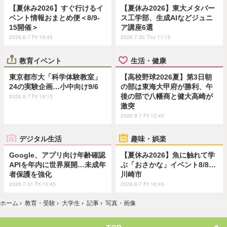
【夏休み2026】すぐ行けるイ
【夏休み2026】東大メタバー
ベント情報おまとめ便＜8/9-
ス工学部、生成AIなどジュニ
15開催＞
ア講座6選
2026.8.7 Fri 19:45
2026.7.30 Thu 11:15
教育イベント
生活・健康
東京都市大「科学体験教室」
【高校野球2026夏】第3日朝
24の実験企画…小中向け9/6
の部は東海大甲府が勝利、午
後の部で八幡商と健大高崎が
2026.8.7 Fri 18:15
激突
2026.8.7 Fri 12:45
デジタル生活
趣味・娯楽
Google、アプリ向け年齢確認
【夏休み2026】魚に触れて学
APIを年内に世界展開…未成年
ぶ「おさかな」イベント8/8…
者保護を強化
川崎市
2026.7.31 Fri 13:45
2026.8.7 Fri 10:45
ホーム
›
教育・受験
›
大学生
›
記事
›
写真・画像