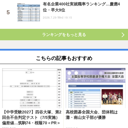
有名企業400社実就職率ランキング…慶應4
位・早大9位
2026.7.29 Wed 19:15
ランキングをもっと見る
こちらの記事もおすすめ
【中学受験2027】四谷大塚、第2
高校囲碁全国大会、団体戦は
回合不合判定テスト（7/5実施）
灘・南山女子部が優勝
偏差値…筑駒74・桜蔭70＜PR＞