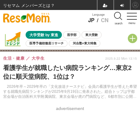
リセマム メンバーズ
Language
JP
/
CN
menu
search
大学受験 by 東進
医学部
東大受験
医専予備校徹底リサーチ
河合塾×東大特集
親子で考える大学選び
高校受験
中学受験
小学校受験
生活・健康
大学生
2025.9.22 Mon 13:15
共通テスト
夏休み
8月開催学校説明会・相談会
看護学生が就職したい病院ランキング…東京2
8月開催イベント・WS
全国公立高校 過去問
人気記事
位に順天堂病院、1位は？
自由研究教材（小学生向け）
自由研究教材（中学生向け）
ランキング
2026年卒～2029年卒の「文化放送ナースナビ」会員の看護学生が答えた希望
する就職先病院ランキングが2025年9月19日に発表された。総合トップは宇都
宮会場が自治医科大学附属病院、東京会場が虎の門病院など、6都市別に公開し
ている。
advertisement