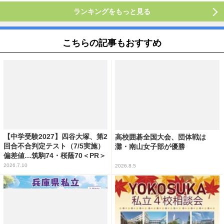
ランキングをもっと見る
こちらの記事もおすすめ
【中学受験2027】四谷大塚、第2
高校囲碁全国大会、団体戦は
回合不合判定テスト（7/5実施）
灘・南山女子部が優勝
偏差値…筑駒74・桜蔭70＜PR＞
2026.7.10
2026.8.5