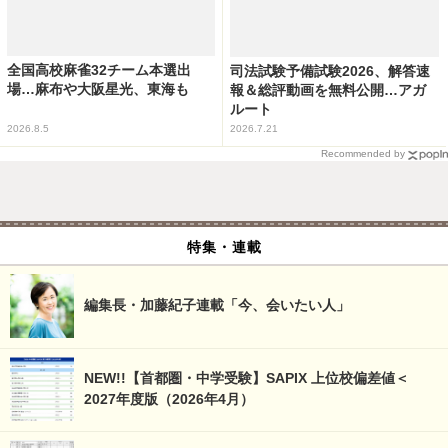
全国高校麻雀32チーム本選出
司法試験予備試験2026、解答速
場…麻布や大阪星光、東海も
報＆総評動画を無料公開…アガ
ルート
2026.8.5
2026.7.21
Recommended by
特集・連載
編集長・加藤紀子連載「今、会いたい人」
NEW!!【首都圏・中学受験】SAPIX 上位校偏差値＜
2027年度版（2026年4月）