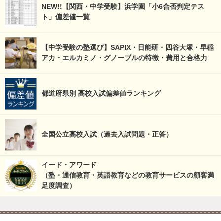
NEW!!【関西・中学受験】浜学園「小6合否判定テス
ト」偏差値一覧
【中学受験の塾選び】SAPIX・日能研・四谷大塚・早稲
アカ・エルカミノ・グノーブルの特徴・費用と合格力
都道府県別 高校入試偏差値ランキング
全国公立高校入試（過去入試問題・正答）
イード・アワード
（塾・通信教育・英語教育などの教育サービスの顧客満
足度調査）