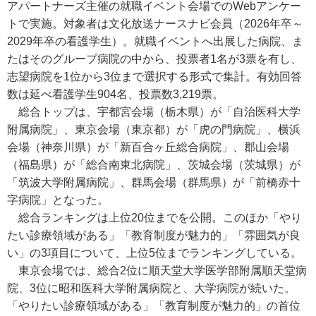
アパートナーズ主催の就職イベント会場でのWebアンケー
トで実施。対象者は文化放送ナースナビ会員（2026年卒～
2029年卒の看護学生）。就職イベントへ出展した病院、ま
たはそのグループ病院の中から、投票者1名が3票を有し、
志望病院を1位から3位まで選択する形式で集計。有効回答
数は延べ看護学生904名、投票数3,219票。
総合トップは、宇都宮会場（栃木県）が「自治医科大学
附属病院」、東京会場（東京都）が「虎の門病院」、横浜
会場（神奈川県）が「新百合ヶ丘総合病院」、郡山会場
（福島県）が「総合南東北病院」、茨城会場（茨城県）が
「筑波大学附属病院」、群馬会場（群馬県）が「前橋赤十
字病院」となった。
総合ランキングは上位20位までを公開。このほか「やり
たい診療領域がある」「教育制度が魅力的」「雰囲気が良
い」の3項目について、上位5位までランキングしている。
東京会場では、総合2位に順天堂大学医学部附属順天堂病
院、3位に昭和医科大学附属病院と、大学病院が続いた。
「やりたい診療領域がある」「教育制度が魅力的」の首位