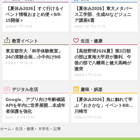
【夏休み2026】すぐ行けるイ
【夏休み2026】東大メタバー
ベント情報おまとめ便＜8/9-
ス工学部、生成AIなどジュニ
15開催＞
ア講座6選
2026.8.7 Fri 19:45
2026.7.30 Thu 11:15
教育イベント
生活・健康
東京都市大「科学体験教室」
【高校野球2026夏】第3日朝
24の実験企画…小中向け9/6
の部は東海大甲府が勝利、午
後の部で八幡商と健大高崎が
2026.8.7 Fri 18:15
激突
2026.8.7 Fri 12:45
デジタル生活
趣味・娯楽
Google、アプリ向け年齢確認
【夏休み2026】魚に触れて学
APIを年内に世界展開…未成年
ぶ「おさかな」イベント8/8…
者保護を強化
川崎市
2026.7.31 Fri 13:45
2026.8.7 Fri 10:45
ホーム
›
生活・健康
›
大学生
›
記事