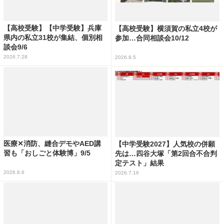
【高校受験】【中学受験】兵庫
【高校受験】横須賀の私立4校が
県内の私立31校が集結、個別相
参加…合同相談会10/12
談会9/6
2026.7.28
2026.8.5
医療✕消防、縫合デモやAED講
【中学受験2027】人気校の併願
習も「おしごと体験博」9/5
先は…四谷大塚「第2回合不合判
定テスト」結果
2026.8.6
2026.7.16