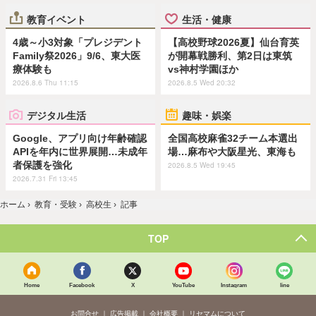
教育イベント
生活・健康
4歳～小3対象「プレジデント
【高校野球2026夏】仙台育英
Family祭2026」9/6、東大医
が開幕戦勝利、第2日は東筑
療体験も
vs神村学園ほか
2026.8.6 Thu 11:15
2026.8.5 Wed 20:32
デジタル生活
趣味・娯楽
Google、アプリ向け年齢確認
全国高校麻雀32チーム本選出
APIを年内に世界展開…未成年
場…麻布や大阪星光、東海も
者保護を強化
2026.8.5 Wed 19:45
2026.7.31 Fri 13:45
ホーム
›
教育・受験
›
高校生
›
記事
TOP
Home
Facebook
X
YouTube
Instagram
line
お問合せ
広告掲載
会社概要
リセマムについて