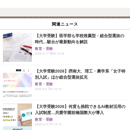
関連ニュース
【大学受験】医学部も学校推薦型・総合型選抜の
時代…駿台が最新動向を解説
教育・受験
2025.9.17 Wed 15:45
【大学受験2026】摂南大、理工・農学系「女子特
別入試」ほか総合型選抜拡充
教育・受験
2025.9.2 Tue 10:15
【大学受験2026】何度も挑戦できるAI教材活用の
入試制度…共愛学園前橋国際大が導入
教育・受験
2025.9.12 Fri 13:15