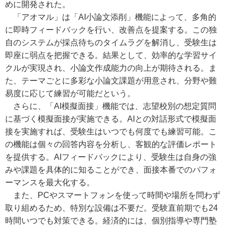
めに開発された。
「アオマル」は「AI小論文添削」機能によって、多角的
に即時フィードバックを行い、改善点を提案する。この独
自のシステムが採点待ちのタイムラグを解消し、受験生は
即座に弱点を把握できる。結果として、効率的な学習サイ
クルが実現され、小論文作成能力の向上が期待される。ま
た、テーマごとに多彩な小論文課題が用意され、分野や難
易度に応じて練習が可能だという。
さらに、「AI模擬面接」機能では、志望校別の想定質問
に基づく模擬面接が実施できる。AIとの対話形式で模擬面
接を実施すれば、受験生はいつでも何度でも練習可能。こ
の機能は個々の回答内容を分析し、客観的な評価レポート
を提供する。AIフィードバックにより、受験生は自身の強
みや課題を具体的に知ることができ、面接本番でのパフォ
ーマンスを最大化する。
また、PCやスマートフォンを使って時間や場所を問わず
取り組めるため、特別な設備は不要だ。受験直前期でも24
時間いつでも対策できる。経済的には、個別指導や専門塾