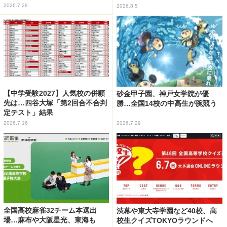
2026.7.28
2026.8.5
【中学受験2027】人気校の併願
砂金甲子園、神戸女学院が優
先は…四谷大塚「第2回合不合判
勝…全国14校の中高生が腕競う
定テスト」結果
2026.7.16
2026.7.29
全国高校麻雀32チーム本選出
渋幕や東大寺学園など40校、高
場…麻布や大阪星光、東海も
校生クイズTOKYOラウンドへ