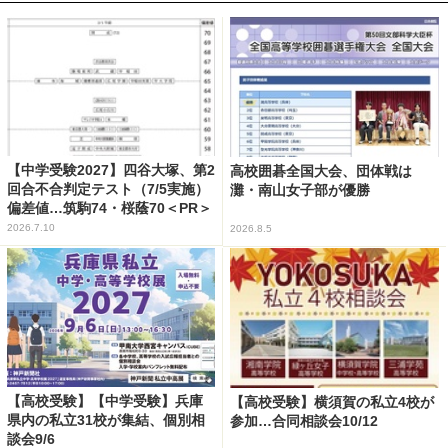
【中学受験2027】四谷大塚、第2
高校囲碁全国大会、団体戦は
回合不合判定テスト（7/5実施）
灘・南山女子部が優勝
偏差値…筑駒74・桜蔭70＜PR＞
2026.7.10
2026.8.5
【高校受験】【中学受験】兵庫
【高校受験】横須賀の私立4校が
県内の私立31校が集結、個別相
参加…合同相談会10/12
談会9/6