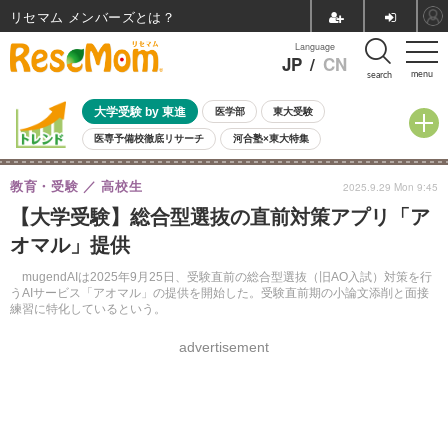
リセマム メンバーズ
Language
JP
/
CN
menu
search
大学受験 by 東進
医学部
東大受験
医専予備校徹底リサーチ
河合塾×東大特集
親子で考える大学選び
高校受験
中学受験
小学校受験
教育・受験
高校生
2025.9.29 Mon 9:45
共通テスト
夏休み
8月開催学校説明会・相談会
【大学受験】総合型選抜の直前対策アプリ「ア
8月開催イベント・WS
全国公立高校 過去問
人気記事
オマル」提供
自由研究教材（小学生向け）
自由研究教材（中学生向け）
ランキング
mugendAIは2025年9月25日、受験直前の総合型選抜（旧AO入試）対策を行
うAIサービス「アオマル」の提供を開始した。受験直前期の小論文添削と面接
練習に特化しているという。
advertisement